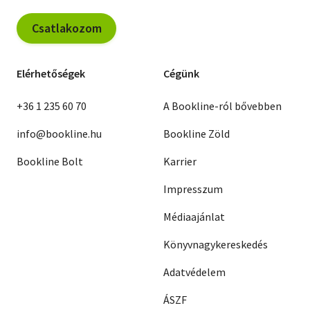
Csatlakozom
Elérhetőségek
Cégünk
+36 1 235 60 70
A Bookline-ról bővebben
info@bookline.hu
Bookline Zöld
Bookline Bolt
Karrier
Impresszum
Médiaajánlat
Könyvnagykereskedés
Adatvédelem
ÁSZF