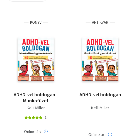
Szótár, nyelvkönyv
KÖNYV
ANTIKVÁR
Tankönyv, segédkönyv
Társadalomtudomány
Természettudomány
Történelem
Vallás
ADHD-vel boldogan -
ADHD-vel boldogan
Munkafüzet
gyerekeknek
Kelli Miller
Kelli Miller
Online ár:
Online ár: