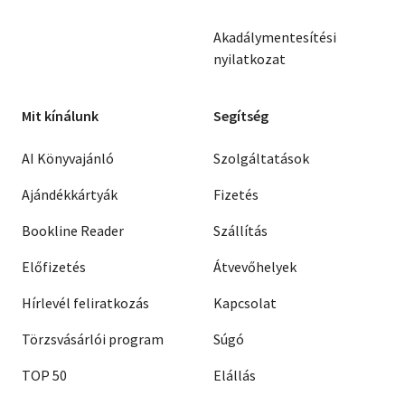
Akadálymentesítési
nyilatkozat
Mit kínálunk
Segítség
AI Könyvajánló
Szolgáltatások
Ajándékkártyák
Fizetés
Bookline Reader
Szállítás
Előfizetés
Átvevőhelyek
Hírlevél feliratkozás
Kapcsolat
Törzsvásárlói program
Súgó
TOP 50
Elállás