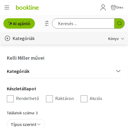
Üres
AI ajánló
Kategóriák
Könyv
Életmód, egészség
Kelli Miller művei
Erotika
Kategória
Kategóriák
Gyermek- és ifjúsági
szűrés
Készletállapot
Készletállapot
Hobbi, szabadidő
szűrés
Rendelhető
Raktáron
Akciós
Irodalom
Találatok száma: 3
Művészet
Típus szerint
Szakkönyv