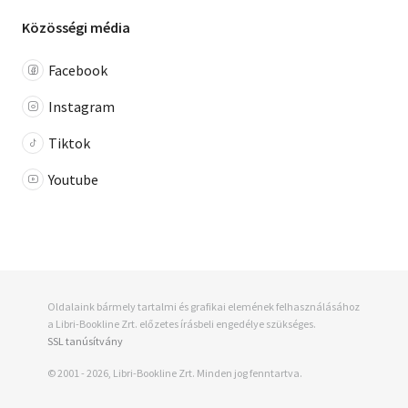
Közösségi média
Facebook
Instagram
Tiktok
Youtube
Oldalaink bármely tartalmi és grafikai elemének felhasználásához
a Libri-Bookline Zrt. előzetes írásbeli engedélye szükséges.
SSL tanúsítvány
© 2001 - 2026, Libri-Bookline Zrt. Minden jog fenntartva.