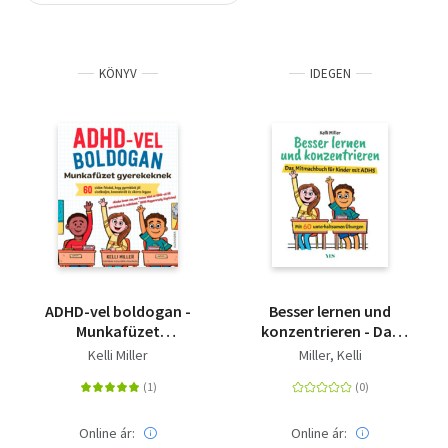
Szótár, nyelvkönyv
KÖNYV
IDEGEN
Tankönyv, segédkönyv
Társadalomtudomány
Természettudomány
Történelem
Vallás
ADHD-vel boldogan -
Besser lernen und
Munkafüzet
konzentrieren - Das
gyerekeknek
Mitmachbuch für
Kelli Miller
Miller, Kelli
Kinder mit ADHS
Online ár:
Online ár: