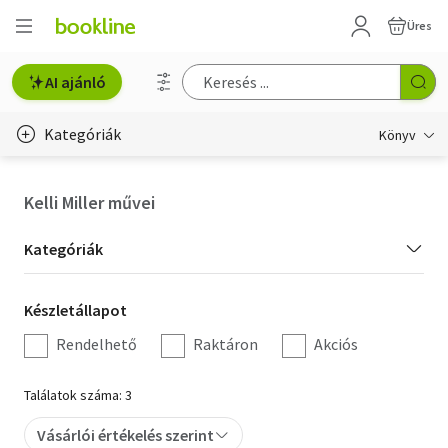
Üres
AI ajánló
Kategóriák
Könyv
Életmód, egészség
Kelli Miller művei
Erotika
Kategória
Kategóriák
Gyermek- és ifjúsági
szűrés
Készletállapot
Készletállapot
Hobbi, szabadidő
szűrés
Rendelhető
Raktáron
Akciós
Irodalom
Találatok száma: 3
Művészet
Vásárlói értékelés szerint
Szakkönyv