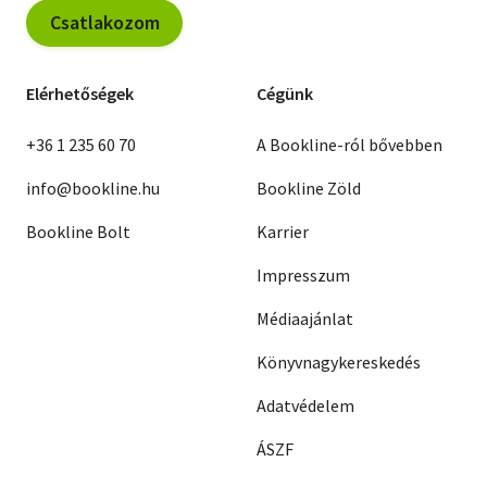
Csatlakozom
Elérhetőségek
Cégünk
+36 1 235 60 70
A Bookline-ról bővebben
info@bookline.hu
Bookline Zöld
Bookline Bolt
Karrier
Impresszum
Médiaajánlat
Könyvnagykereskedés
Adatvédelem
ÁSZF