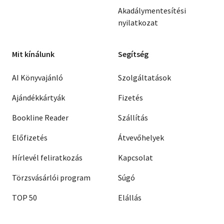
Akadálymentesítési
nyilatkozat
Mit kínálunk
Segítség
AI Könyvajánló
Szolgáltatások
Ajándékkártyák
Fizetés
Bookline Reader
Szállítás
Előfizetés
Átvevőhelyek
Hírlevél feliratkozás
Kapcsolat
Törzsvásárlói program
Súgó
TOP 50
Elállás