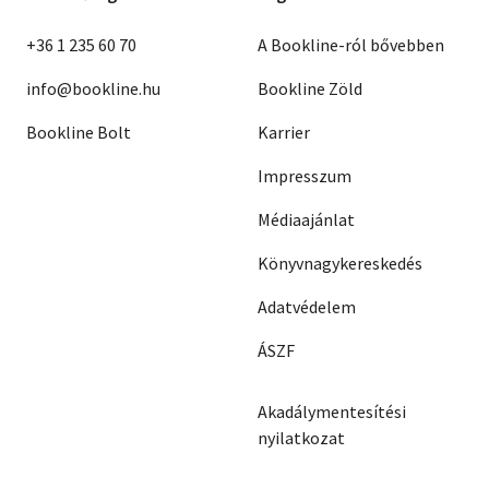
+36 1 235 60 70
A Bookline-ról bővebben
info@bookline.hu
Bookline Zöld
Bookline Bolt
Karrier
Impresszum
Médiaajánlat
Könyvnagykereskedés
Adatvédelem
ÁSZF
Akadálymentesítési
nyilatkozat