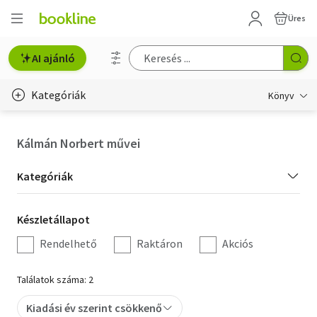
Üres
AI ajánló
Kategóriák
Könyv
Életmód, egészség
Kálmán Norbert művei
Erotika
Kategória
Kategóriák
Gyermek- és ifjúsági
szűrés
Készletállapot
Készletállapot
Hobbi, szabadidő
szűrés
Rendelhető
Raktáron
Akciós
Irodalom
Találatok száma: 2
Művészet
Kiadási év szerint csökkenő
Szakkönyv