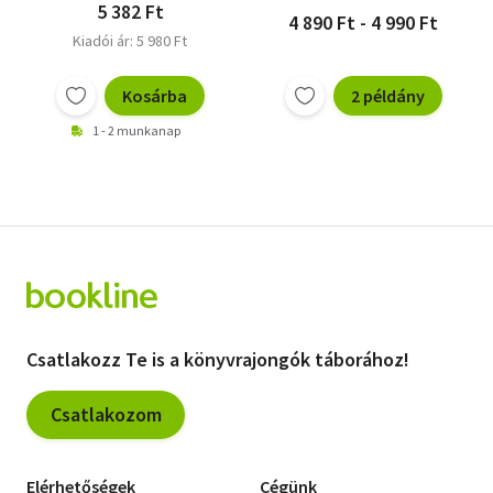
5 382 Ft
4 890 Ft - 4 990 Ft
Kiadói ár: 5 980 Ft
Kosárba
2 példány
1 - 2 munkanap
Csatlakozz Te is a könyvrajongók táborához!
Csatlakozom
Elérhetőségek
Cégünk