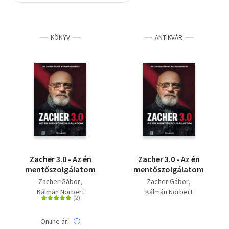
Szótár, nyelvkönyv
KÖNYV
ANTIKVÁR
Tankönyv, segédkönyv
Társadalomtudomány
Természettudomány
Történelem
Vallás
Zacher 3.0 - Az én
Zacher 3.0 - Az én
mentőszolgálatom
mentőszolgálatom
Zacher Gábor
Zacher Gábor
Kálmán Norbert
Kálmán Norbert
Online ár: