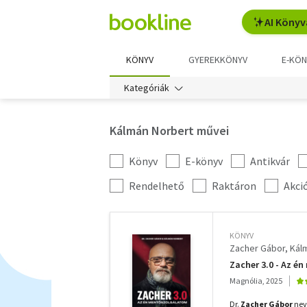
AI Könyv
KÖNYV
GYEREKKÖNYV
E-KÖN
Kategóriák
Kálmán Norbert művei
Könyv
E-könyv
Antikvár
Kategória
szűrés
További
Rendelhető
Raktáron
Akci
szűrők
KÖNYV
Zacher Gábor
Kál
Zacher 3.0 - Az é
Magnólia, 2025
Dr.
Zacher Gábor
neve