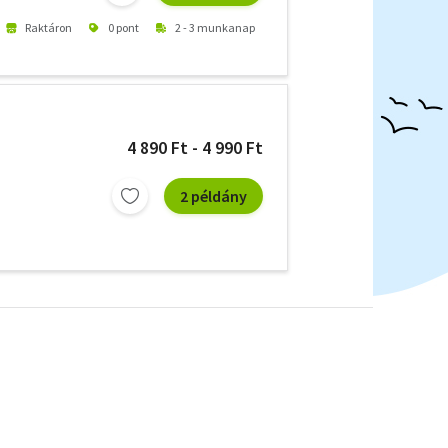
Raktáron
0 pont
2 - 3 munkanap
4 890 Ft - 4 990 Ft
2 példány