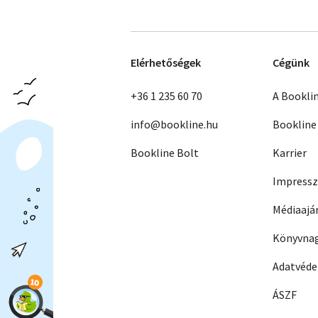
Elérhetőségek
Cégünk
+36 1 235 60 70
A Bookli
info@bookline.hu
Bookline
Bookline Bolt
Karrier
Impress
Médiaajá
Könyvnag
Adatvéd
ÁSZF