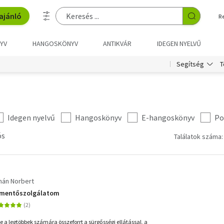
ajánló
R
YV
HANGOSKÖNYV
ANTIKVÁR
IDEGEN NYELVŰ
T
Segítség
Idegen nyelvű
Hangoskönyv
E-hangoskönyv
Po
ós
Találatok száma:
mán Norbert
n mentőszolgálatom
 a legtöbbek számára összeforrt a sürgősségi ellátással, a