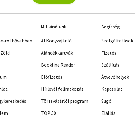
Mit kínálunk
Segítség
ne-ról bővebben
AI Könyvajánló
Szolgáltatások
 Zöld
Ajándékkártyák
Fizetés
Bookline Reader
Szállítás
zum
Előfizetés
Átvevőhelyek
nlat
Hírlevél feliratkozás
Kapcsolat
ykereskedés
Törzsvásárlói program
Súgó
elem
TOP 50
Elállás