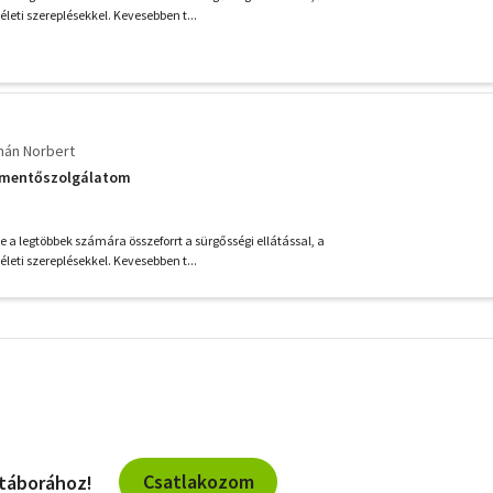
életi szereplésekkel. Kevesebben t...
mán Norbert
n mentőszolgálatom
 a legtöbbek számára összeforrt a sürgősségi ellátással, a
életi szereplésekkel. Kevesebben t...
További
szűrők
Csatlakozom
 táborához!