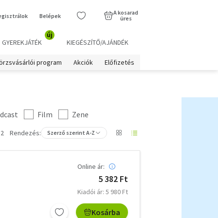
A kosarad
egisztrálok
Belépek
üres
új
GYEREKJÁTÉK
KIEGÉSZÍTŐ/AJÁNDÉK
örzsvásárlói program
Akciók
Előfizetés
dcast
Film
Zene
 2
Rendezés:
Szerző szerint A-Z
Online ár:
5 382 Ft
Kiadói ár: 5 980 Ft
Kosárba