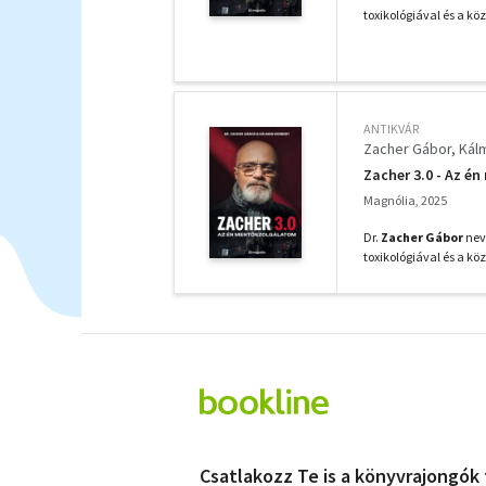
toxikológiával és a köz
ANTIKVÁR
Zacher Gábor
Kál
Zacher 3.0 - Az é
Magnólia, 2025
Dr.
Zacher Gábor
neve
toxikológiával és a köz
Csatlakozz Te is a könyvrajongók