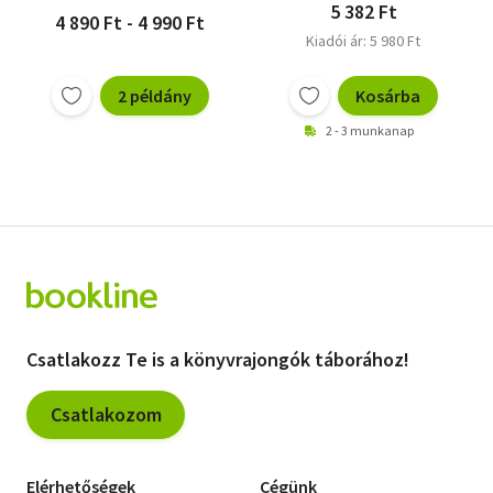
5 382 Ft
4 890 Ft - 4 990 Ft
Kiadói ár: 5 980 Ft
2 példány
Kosárba
2 - 3 munkanap
Csatlakozz Te is a könyvrajongók táborához!
Csatlakozom
Elérhetőségek
Cégünk