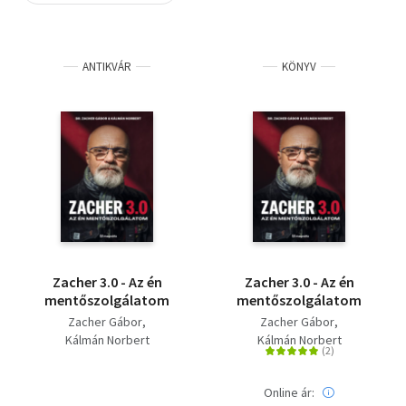
Szótár, nyelvkönyv
ANTIKVÁR
KÖNYV
Tankönyv, segédkönyv
Társadalomtudomány
Természettudomány
Történelem
Vallás
Zacher 3.0 - Az én
Zacher 3.0 - Az én
mentőszolgálatom
mentőszolgálatom
Zacher Gábor
Zacher Gábor
Kálmán Norbert
Kálmán Norbert
Online ár: