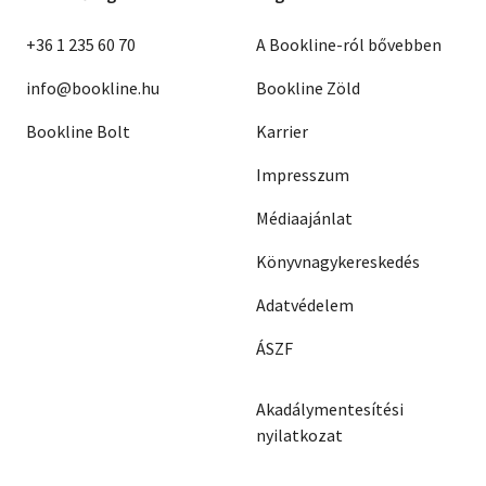
+36 1 235 60 70
A Bookline-ról bővebben
info@bookline.hu
Bookline Zöld
Bookline Bolt
Karrier
Impresszum
Médiaajánlat
Könyvnagykereskedés
Adatvédelem
ÁSZF
Akadálymentesítési
nyilatkozat