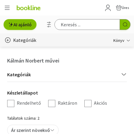
Üres
AI ajánló
Kategóriák
Könyv
Életmód, egészség
Kálmán Norbert művei
Erotika
Kategória
Kategóriák
Gyermek- és ifjúsági
szűrés
Készletállapot
Készletállapot
Hobbi, szabadidő
szűrés
Rendelhető
Raktáron
Akciós
Irodalom
Találatok száma: 2
Művészet
Ár szerint növekvő
Szakkönyv