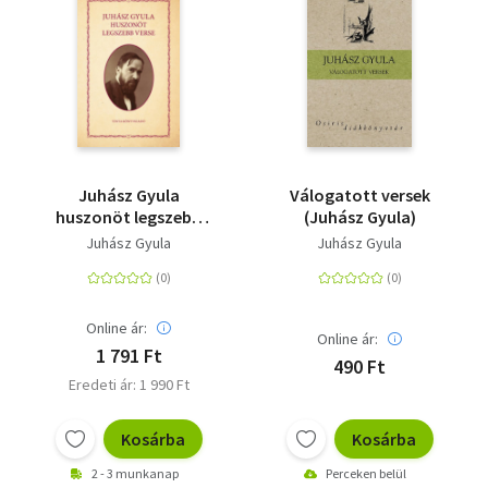
Juhász Gyula
Válogatott versek
huszonöt legszebb
(Juhász Gyula)
verse
Juhász Gyula
Juhász Gyula
Online ár:
Online ár:
1 791 Ft
490 Ft
Eredeti ár: 1 990 Ft
Kosárba
Kosárba
2 - 3 munkanap
Perceken belül