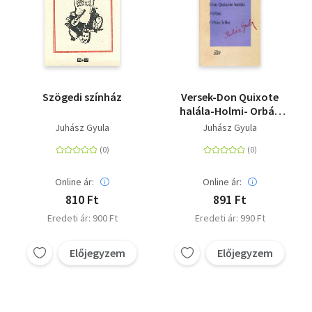
Szögedi színház
Versek-Don Quixote
halála-Holmi- Orbán
lelke
Juhász Gyula
Juhász Gyula
Online ár:
Online ár:
810 Ft
891 Ft
Eredeti ár: 900 Ft
Eredeti ár: 990 Ft
Előjegyzem
Előjegyzem