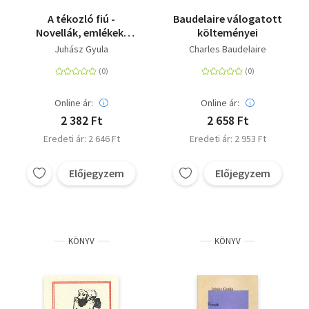
A tékozló fiú -
Baudelaire válogatott
Novellák, emlékek,
költeményei
szatírák
Juhász Gyula
Charles Baudelaire
Online ár:
Online ár:
2 382 Ft
2 658 Ft
Eredeti ár: 2 646 Ft
Eredeti ár: 2 953 Ft
Előjegyzem
Előjegyzem
KÖNYV
KÖNYV