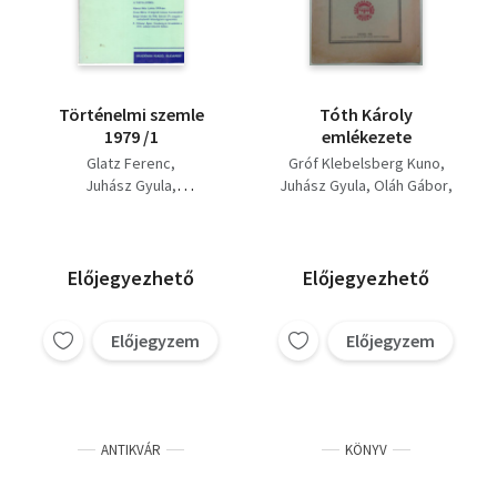
Történelmi szemle
Tóth Károly
1979 /1
emlékezete
Glatz Ferenc
Gróf Klebelsberg Kuno
Juhász Gyula
Juhász Gyula
Oláh Gábor
Ránki György
Zolnai Béla
Moór Gyula
Kolosváry Bálint
Dr. Issekutz Béla
Előjegyezhető
Előjegyezhető
Előjegyzem
Előjegyzem
ANTIKVÁR
KÖNYV