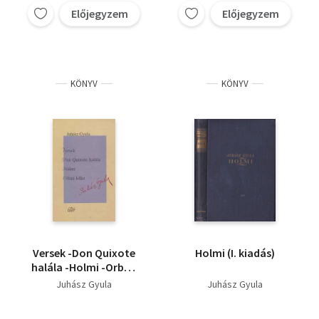
Előjegyzem
Előjegyzem
KÖNYV
KÖNYV
Versek -Don Quixote
Holmi (I. kiadás)
halála -Holmi -Orbán
lelke
Juhász Gyula
Juhász Gyula