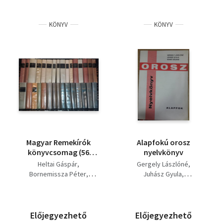
KÖNYV
KÖNYV
Magyar Remekírók
Alapfokú orosz
könyvcsomag (56
nyelvkönyv
db):Magyar Remekírók
Heltai Gáspár
Gergely Lászlóné
Humanista
Bornemissza Péter
Juhász Gyula
történetírók Magyar
Móricz Zsigmond
Szabó Gézáné
népballadák Magyar
Jókai Mór
Juhász Gyula
drámaírók 16-18.
József Attila
század (Magyar
Babits Mihály
Krúdy Gyula
Előjegyezhető
Előjegyezhető
Remekírók) Heltai