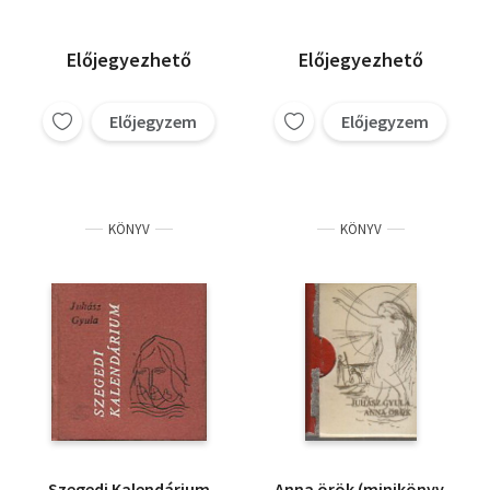
Előjegyezhető
Előjegyezhető
Előjegyzem
Előjegyzem
KÖNYV
KÖNYV
Szegedi Kalendárium
Anna örök (minikönyv,