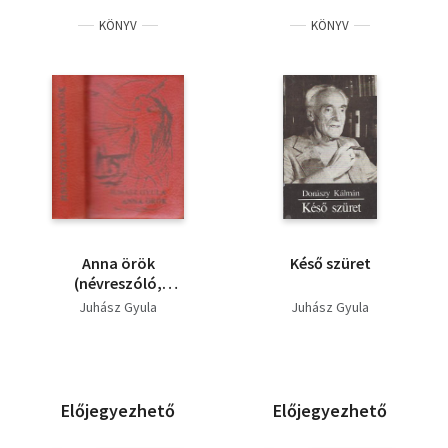
KÖNYV
KÖNYV
Anna örök
Késő szüret
(névreszóló,
minikönyv)
Juhász Gyula
Juhász Gyula
Előjegyezhető
Előjegyezhető