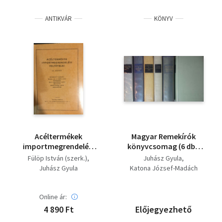
ANTIKVÁR
KÖNYV
Acéltermékek
Magyar Remekírók
importmegrendelési
könyvcsomag (6 db):
feltételei III.
Juhász Gyula
Fülöp István (szerk.)
Juhász Gyula
válogatott művei +
Juhász Gyula
Katona József-Madách
Katona József és
Imre
Madách Imre
Kemény János - Bethlen
válogatott művei +
Online ár:
Miklós
Kemény János és
Mikszáth Kálmán
4 890 Ft
Előjegyezhető
Bethlen Miklós művei +
Veres Péter