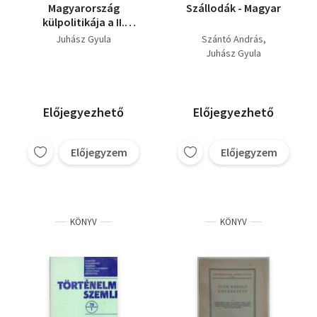
Magyarország
Szállodák - Magyar
külpolitikája a II.
világháború
Juhász Gyula
Szántó András
kitörésének.... 1939-
Juhász Gyula
1940
Előjegyezhető
Előjegyezhető
Előjegyzem
Előjegyzem
KÖNYV
KÖNYV