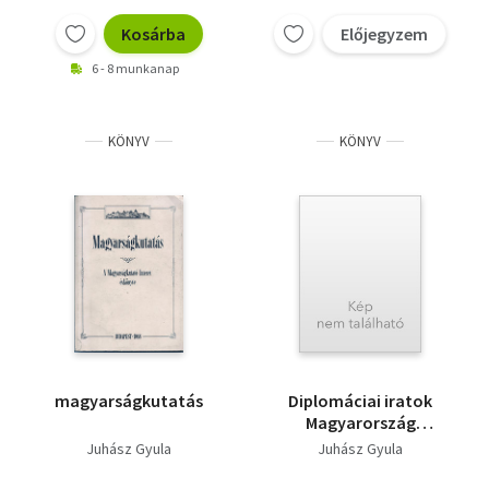
Magyar emlékírók 16-
18. század + Mikszáth
Kosárba
Előjegyzem
Kálmán válogatott
6 - 8 munkanap
művei + Veres Péter
válogatott művei
KÖNYV
KÖNYV
magyarságkutatás
Diplomáciai iratok
Magyarország
külpolitikájához 1936-
Juhász Gyula
Juhász Gyula
1945