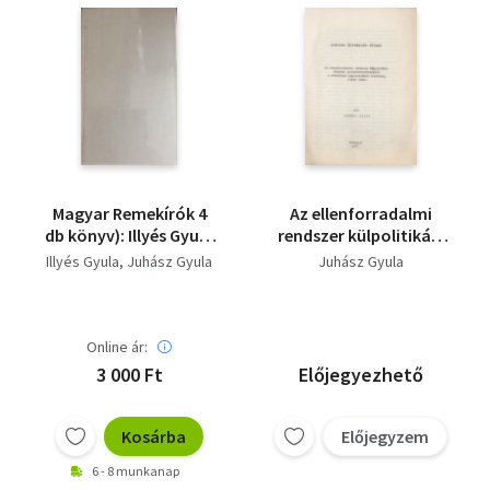
Magyar Remekírók 4
Az ellenforradalmi
db könyv): Illyés Gyula
rendszer külpolitikája
művei I-III. Juhász
Gömbös
Illyés Gyula
Juhász Gyula
Juhász Gyula
Gyula válogatott
miniszterelnökségétől
művei
a sikertelen
fegyverszüneti
kísérletig (1933-1944)
Online ár:
3 000 Ft
Előjegyezhető
Kosárba
Előjegyzem
6 - 8 munkanap