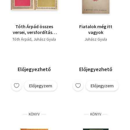
Tóth Árpád összes
Fiatalok még itt
versei, versfordításai
vagyok
és novellái + Juhász
Tóth Árpád
Juhász Gyula
Juhász Gyula
Gyula összes versei
(Helikon Klasszikusok)
- 2 mű
Előjegyezhető
Előjegyezhető
Előjegyzem
Előjegyzem
KÖNYV
KÖNYV