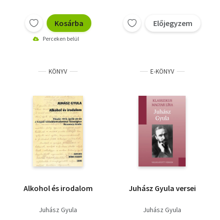
Szép Ernő
Szomory Dezső
Kosárba
Előjegyzem
Perceken belül
KÖNYV
E-KÖNYV
Alkohol és irodalom
Juhász Gyula versei
Juhász Gyula
Juhász Gyula