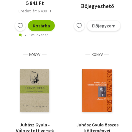
5 841 Ft
Előjegyezhető
Eredeti ár: 6 490 Ft
Kosárba
Előjegyzem
2 - 3 munkanap
KÖNYV
KÖNYV
Juhász Gyula -
Juhász Gyula összes
Válogatott versek
költeményei