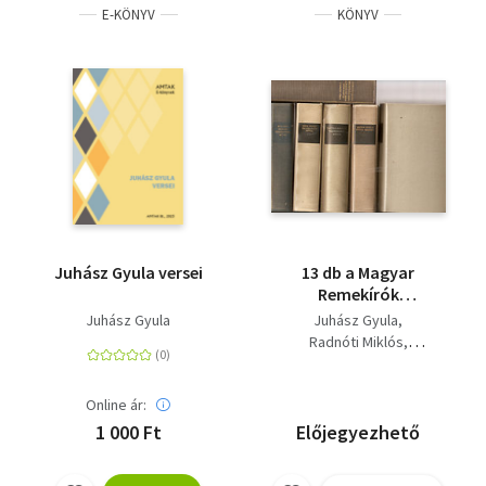
E-KÖNYV
KÖNYV
Juhász Gyula versei
13 db a Magyar
Remekírók
sorozatból: Juhász
Juhász Gyula
Juhász Gyula
Gyula válogatott
Radnóti Miklós
versei, Radnóti Miklós
Nagy Lajos
művei, Nagy Lajos
Móricz Zsigmond
válogatott művei,
Online ár:
Babits Mihály
Erdély, Timár Virgil fia
Kemény Zsigmond
1 000 Ft
Előjegyezhető
- Halálfiai - Válogatott
Krúdy Gyula
novellák, A rajongók-
Kölcsey Ferenc