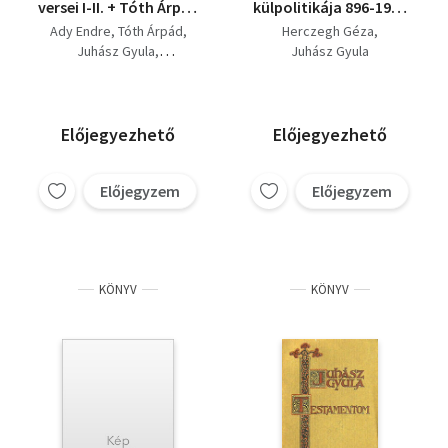
versei I-II. + Tóth Árpád
külpolitikája 896-1919
összes versei és
+ Magyarország
Ady Endre
Tóth Árpád
Herczegh Géza
versfordításai +
külpolitikája 1919-
Juhász Gyula
Juhász Gyula
Juhász Gyula összes
1945
Radnóti Miklós
versei + Radnóti Miklós
összes versei és
műfordításai
Előjegyezhető
Előjegyezhető
Előjegyzem
Előjegyzem
KÖNYV
KÖNYV