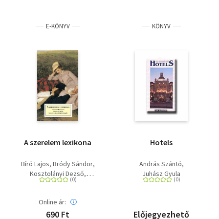
E-KÖNYV
KÖNYV
A szerelem lexikona
Hotels
Bíró Lajos
Bródy Sándor
András Szántó
Kosztolányi Dezső
Juhász Gyula
Csáth Géza
Nagy Endre
Thury Zoltán
Ady Endre
Online ár:
Juhász Gyula
Hunyady Sándor
690 Ft
Előjegyezhető