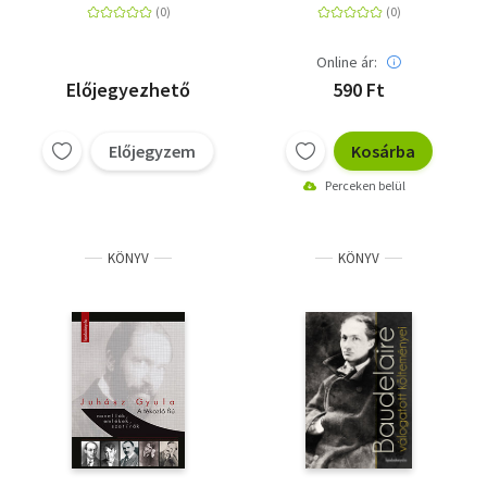
Online ár:
Előjegyezhető
590 Ft
Előjegyzem
Kosárba
Perceken belül
KÖNYV
KÖNYV