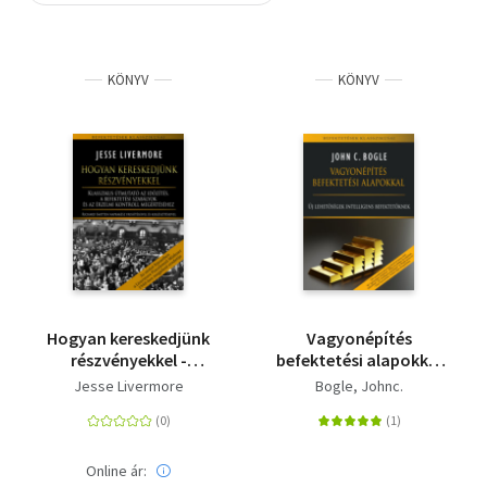
Szótár, nyelvkönyv
KÖNYV
KÖNYV
Tankönyv, segédkönyv
Társadalomtudomány
Természettudomány
Történelem
Vallás
Hogyan kereskedjünk
Vagyonépítés
részvényekkel -
befektetési alapokkal
Klasszikus útmutató
- Új lehetőségek
Jesse Livermore
Bogle, Johnc.
az időzítés, a
intelligens
befektetési szabályok
befektetőknek
és az érzelmi kontroll
megértéséhez
Online ár: