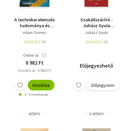
A technikai elemzés
Szakállszárító -
tudománya és
Juhász Gyula
művészete - Pénzügyi
füveskönyve
Adam Grimes
Juhász Gyula
piacok,
árfolyammozgások,
kereskedési technikák
Online ár:
8 982 Ft
Előjegyezhető
Eredeti ár: 9 980 Ft
Kosárba
Előjegyzem
2 - 3 munkanap
KÖNYV
E-KÖNYV