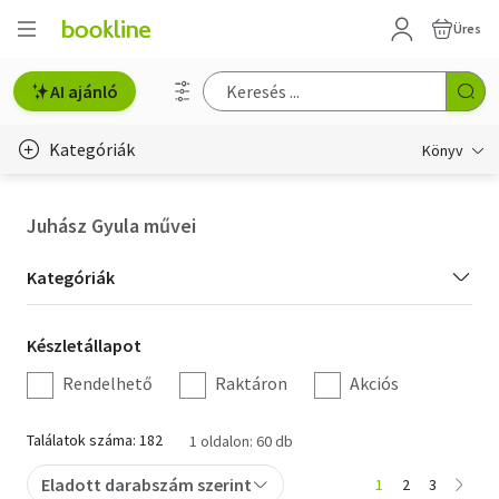
Üres
AI ajánló
Kategóriák
Könyv
Életmód, egészség
Juhász Gyula művei
Erotika
Kategória
Kategóriák
Gyermek- és ifjúsági
szűrés
Készletállapot
Készletállapot
Hobbi, szabadidő
szűrés
Rendelhető
Raktáron
Akciós
Irodalom
Találatok száma: 182
1 oldalon: 60 db
Művészet
Eladott darabszám szerint
1
2
3
Szakkönyv