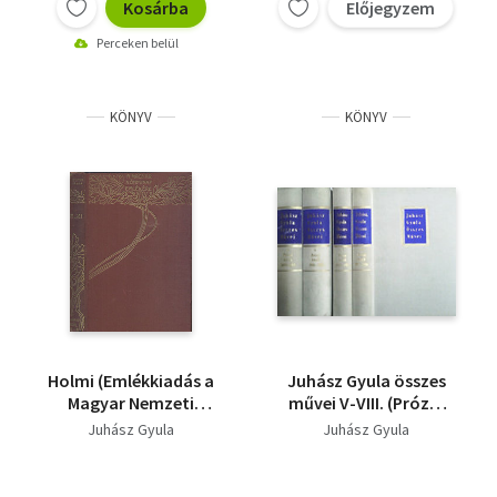
Zord idő, Nyolc
Kosárba
Előjegyzem
Jókai Mór
Tóth Árpád
regény, Kölcsey Ferenc
Kaffka Margit
Perceken belül
válogatott művei,
Mikszáth Kálmán
KÖNYV
KÖNYV
Holmi (Emlékkiadás a
Juhász Gyula összes
Magyar Nemzeti
művei V-VIII. (Prózai
Könyvnap emlékére)
írások 1898-1936) -
Juhász Gyula
Juhász Gyula
Kritikai