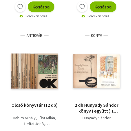
Kosárba
Kosárba
Perceken belül
Perceken belül
ANTIKVÁR
KÖNYV
Olcsó könyvtár (12 db)
2 db Hunyady Sándor
könyv ( együtt ) 1.
Álmatlan éjjel, 2.
Babits Mihály
Füst Milán
Hunyady Sándor
Razzia az "Arany Sas"-
Heltai Jenő
ban
Hunyady Sándor