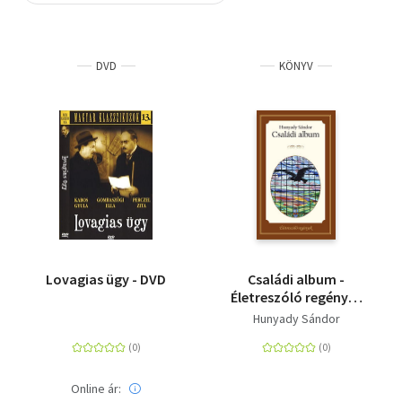
Szótár, nyelvkönyv
DVD
KÖNYV
Tankönyv, segédkönyv
Társadalomtudomány
Természettudomány
Történelem
Vallás
Lovagias ügy - DVD
Családi album -
Életreszóló regények
23.
Hunyady Sándor
Online ár: