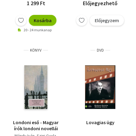
1 299 Ft
Előjegyezhető
Kosárba
Előjegyzem
20 - 24 munkanap
KÖNYV
DVD
Londoni eső - Magyar
Lovagias ügy
írók londoni novellái
Mándy Iván
Szini Gyula