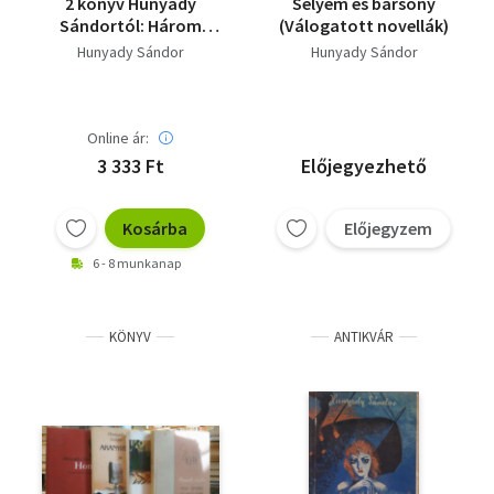
2 könyv Hunyady
Selyem és bársony
Sándortól: Három
(Válogatott novellák)
kastély, Álmatlan éjjel
Hunyady Sándor
Hunyady Sándor
Online ár:
3 333 Ft
Előjegyezhető
Kosárba
Előjegyzem
6 - 8 munkanap
KÖNYV
ANTIKVÁR