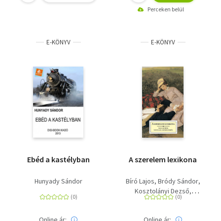
Perceken belül
E-KÖNYV
E-KÖNYV
Ebéd a kastélyban
A szerelem lexikona
Hunyady Sándor
Bíró Lajos
Bródy Sándor
Kosztolányi Dezső
Csáth Géza
Nagy Endre
Thury Zoltán
Ady Endre
Online ár:
Online ár:
Juhász Gyula