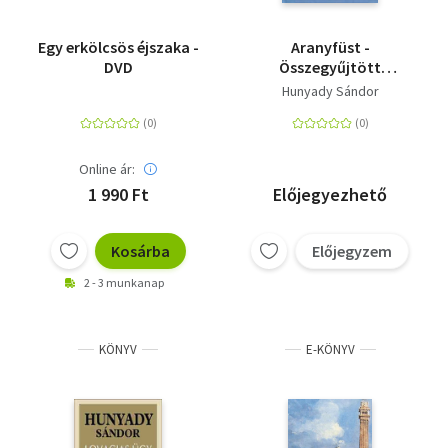
Egy erkölcsös éjszaka -
Aranyfüst -
DVD
Összegyűjtött
novellák
Hunyady Sándor
Online ár:
1 990 Ft
Előjegyezhető
Kosárba
Előjegyzem
2 - 3 munkanap
KÖNYV
E-KÖNYV