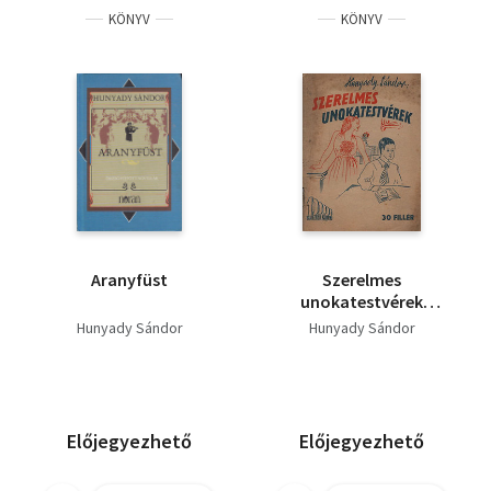
KÖNYV
KÖNYV
Aranyfüst
Szerelmes
unokatestvérek
(Százezrek Könyve)
Hunyady Sándor
Hunyady Sándor
Előjegyezhető
Előjegyezhető