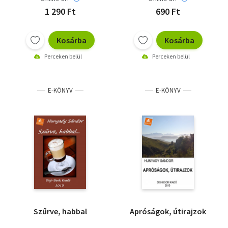
Hunyady Sándor
1 290 Ft
690 Ft
Szép Ernő
Szomory Dezső
Kosárba
Kosárba
Perceken belül
Perceken belül
E-KÖNYV
E-KÖNYV
Szűrve, habbal
Apróságok, útirajzok