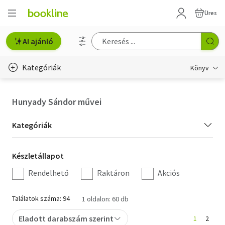
Üres
AI ajánló
Kategóriák
Könyv
Életmód, egészség
Hunyady Sándor művei
Erotika
Kategória
Kategóriák
Gyermek- és ifjúsági
szűrés
Készletállapot
Készletállapot
Hobbi, szabadidő
szűrés
Rendelhető
Raktáron
Akciós
Irodalom
Találatok száma: 94
1 oldalon: 60 db
Művészet
Eladott darabszám szerint
1
2
Szakkönyv