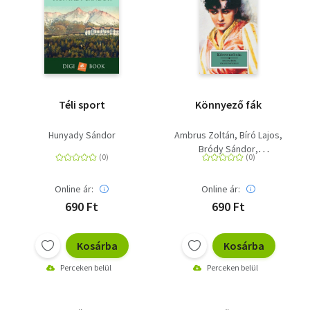
Téli sport
Könnyező fák
Hunyady Sándor
Ambrus Zoltán
Bíró Lajos
Bródy Sándor
Gárdonyi Géza
Kosztolányi Dezső
Online ár:
Online ár:
Csáth Géza
Krúdy Gyula
Szini Gyula
Ady Endre
690 Ft
690 Ft
Mándy Iván
Móricz Zsigmond
Kosárba
Kosárba
Tamási Áron
Hunyady Sándor
Perceken belül
Perceken belül
Szomory Dezső
Heltai Jenő
Füst Milán