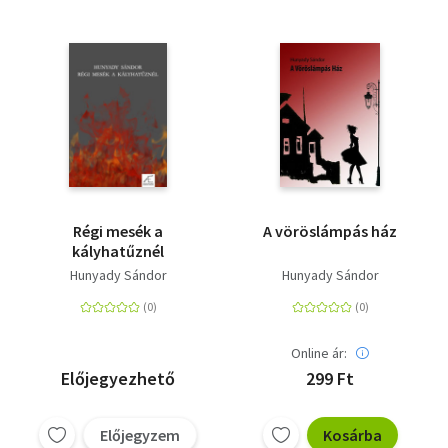
Régi mesék a
A vöröslámpás ház
kályhatűznél
Hunyady Sándor
Hunyady Sándor
Online ár:
Előjegyezhető
299 Ft
Előjegyzem
Kosárba