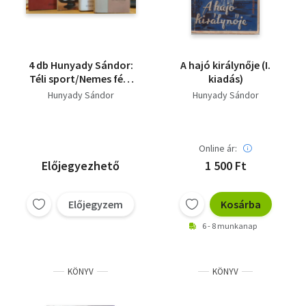
4 db Hunyady Sándor:
A hajó királynője (I.
Téli sport/Nemes fém
kiadás)
+ Három kastély +
Hunyady Sándor
Hunyady Sándor
Aranyifjú + Honvágy
(Eltűnt írások és képek
egy letűnt világról)
Online ár:
Előjegyezhető
1 500 Ft
Előjegyzem
Kosárba
6 - 8 munkanap
KÖNYV
KÖNYV