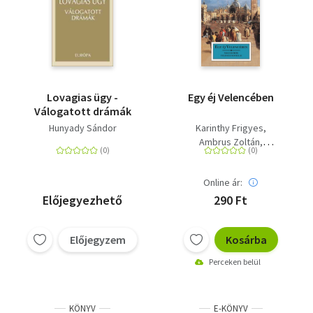
Lovagias ügy -
Egy éj Velencében
Válogatott drámák
Hunyady Sándor
Karinthy Frigyes
Ambrus Zoltán
Bródy Sándor
Kosztolányi Dezső
Online ár:
Móra Ferenc
Lovik Károly
Szini Gyula
Márai Sándor
Előjegyezhető
290 Ft
Móricz Zsigmond
Hunyady Sándor
Előjegyzem
Kosárba
Szép Ernő
Cs. Szabó LÁszló
Perceken belül
KÖNYV
E-KÖNYV