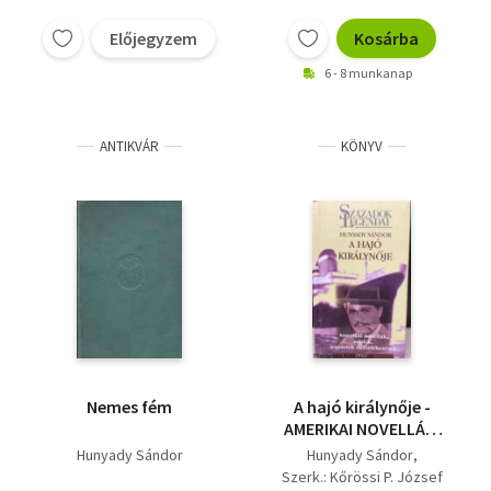
Előjegyzem
Kosárba
6 - 8 munkanap
ANTIKVÁR
KÖNYV
Nemes fém
A hajó királynője -
AMERIKAI NOVELLÁK,
NAPLÓK JEGYZETEK ÉS
Hunyady Sándor
Hunyady Sándor
EMLÉKEZÉSEK (Saját
Szerk.: Kőrössi P. József