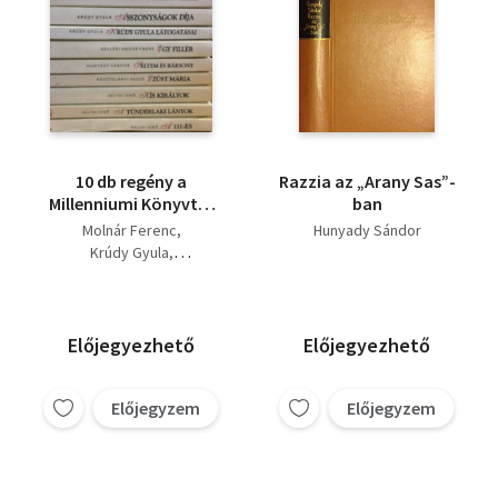
10 db regény a
Razzia az „Arany Sas”-
Millenniumi Könyvtár
ban
sorozatból: A 111-es, A
Molnár Ferenc
Hunyady Sándor
tündérlaki lányok, Kis
Krúdy Gyula
királyok, Ezüst Mária,
Gelléri Andor Endre
Selyem és bársony,
Heltai Jenő
Egy fillér, Krúdy Gyula
Kosztolányi Dezső
látogatásai,
Hunyady Sándor
Előjegyezhető
Előjegyezhető
Asszonyságok díja, Az
aruvimi erdő titka, Egy
gazdátlan csónak
Előjegyzem
Előjegyzem
története