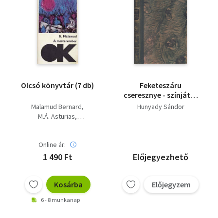
Olcsó könyvtár (7 db)
Feketeszáru
cseresznye - színjáték
három felvonásban
Malamud Bernard
Hunyady Sándor
(számozott,
M.Á. Asturias
névreszóló)
Mikszáth Kálmán
L. Tolsztoj
Online ár:
Hunyady Sándor
A. Dumas
1 490 Ft
Előjegyezhető
Kosárba
Előjegyzem
6 - 8 munkanap