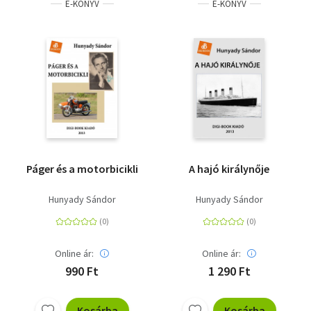
E-KÖNYV
E-KÖNYV
Páger és a motorbicikli
A hajó királynője
Hunyady Sándor
Hunyady Sándor
Online ár:
Online ár:
990 Ft
1 290 Ft
Kosárba
Kosárba