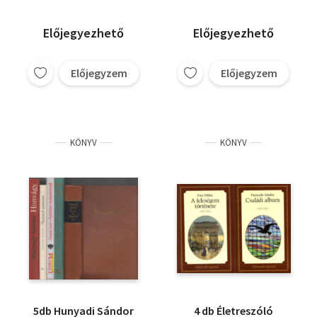
Gábor Andor
ismeretlen birtok,
William Somerset
Leviathan, Ikarusz
Maugham
Előjegyezhető
Előjegyezhető
Pesten, A folyó
Alain-Fournier
harmadik partja
Julien Green
Előjegyzem
Előjegyzem
Karinthy Frigyes
KÖNYV
KÖNYV
5db Hunyadi Sándor
4 db Életreszóló