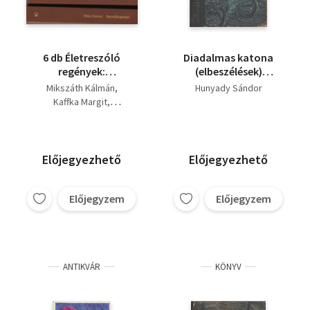
6 db Életreszóló
Diadalmas katona
regények:
(elbeszélések)
Aranykoporsó, A
(számozott,
Mikszáth Kálmán
Hunyady Sándor
feleségem története,
névreszóló)
Kaffka Margit
Légy jó mindhalálig,
Hunyady Sándor
Családi album, Színek
Móricz Zsigmond
és évek hangyaboly, A
Füst Milán
Móra Ferenc
fekete város.
Előjegyezhető
Előjegyezhető
Előjegyzem
Előjegyzem
ANTIKVÁR
KÖNYV