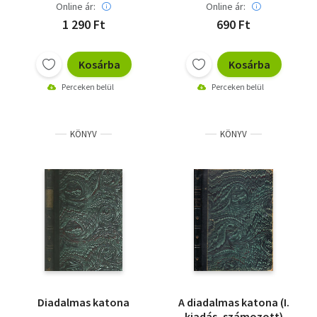
Online ár:
Online ár:
1 290 Ft
690 Ft
Kosárba
Kosárba
Perceken belül
Perceken belül
KÖNYV
KÖNYV
Diadalmas katona
A diadalmas katona (I.
kiadás, számozott)