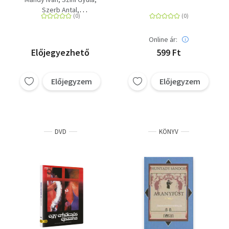
Szerb Antal
Hunyady Sándor
Cs. Szabó LÁszló
Online ár:
Ady Endre
Harsányi Zsolt
Karinthy Frigyes
Előjegyezhető
599 Ft
Márai Sándor
Bálint György
Előjegyzem
Előjegyzem
Szomory Dezső
DVD
KÖNYV