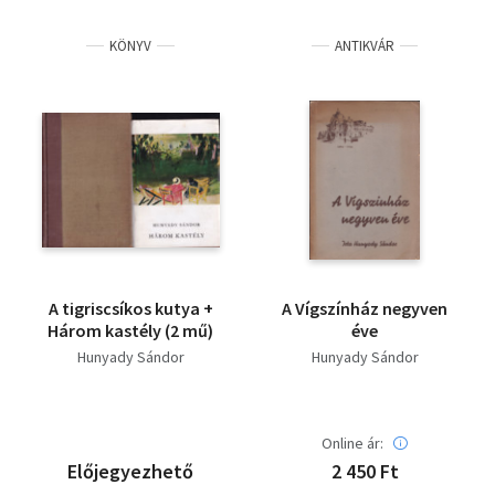
KÖNYV
ANTIKVÁR
A tigriscsíkos kutya +
A Vígszínház negyven
Három kastély (2 mű)
éve
Hunyady Sándor
Hunyady Sándor
Online ár:
Előjegyezhető
2 450 Ft