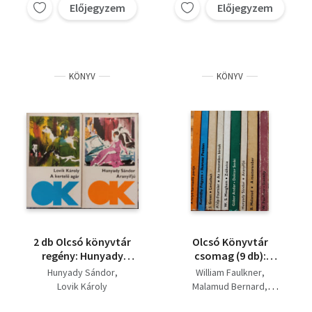
Előjegyzem
Előjegyzem
KÖNYV
KÖNYV
2 db Olcsó könyvtár
Olcsó Könyvtár
regény: Hunyady
csomag (9 db):
Sándor, Lovik Károly:
Szentély,
Hunyady Sándor
William Faulkner
A kertelő agár
Mesterember,
Lovik Károly
Malamud Bernard
Aranyifjú, Doktor
Hunyady Sándor
Senki, Zsákutca, Az