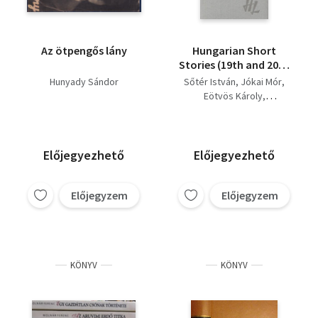
Az ötpengős lány
Hungarian Short
Stories (19th and 20th
Centuries)
Hunyady Sándor
Sőtér István
Jókai Mór
Eötvös Károly
Mikszáth Kálmán
Bródy Sándor
Tömörkény István
Heltai Jenő
Krúdy Gyula
Előjegyezhető
Előjegyezhető
Molnár Ferenc
Móra Ferenc:
Előjegyzem
Előjegyzem
Móricz Zsigmond
Kaffka, Margit
Nagy Lajos
Gábor Andor
Kosztolányi Dezsõ
Csáth Géza
KÖNYV
KÖNYV
Karinthy Frigyes
Hunyady Sándor
Gelléri Andor Endre