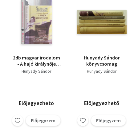
2db magyar irodalom
Hunyady Sándor
- A hajó királynője
könyvcsomag
(Századok legendái) +
Hunyady Sándor
Hunyady Sándor
Szerelmes
unokatestvérek
Előjegyezhető
Előjegyezhető
Előjegyzem
Előjegyzem