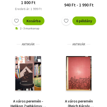
1 800 Ft
940 Ft - 1 990 Ft
Eredeti ár: 1 999 Ft
Kosárba
6 példány
2 - 3 munkanap
ANTIKVÁR
ANTIKVÁR
A város peremén -
A város peremén
Helikon Zsebkönyvek
(Reich Károly