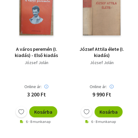
A város peremén (I.
József Attila élete (I.
kiadás) - Első kiadás
kiadás)
József Jolán
József Jolán
Online ár:
Online ár:
3 200 Ft
9 990 Ft
Kosárba
Kosárba
6 - 8 munkanap
6 - 8 munkanap