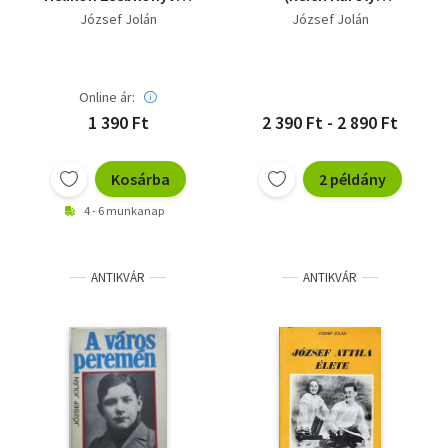
104.
illusztrációival)
József Jolán
József Jolán
Online ár:
1 390 Ft
2 390 Ft - 2 890 Ft
Kosárba
2 példány
4 - 6 munkanap
ANTIKVÁR
ANTIKVÁR