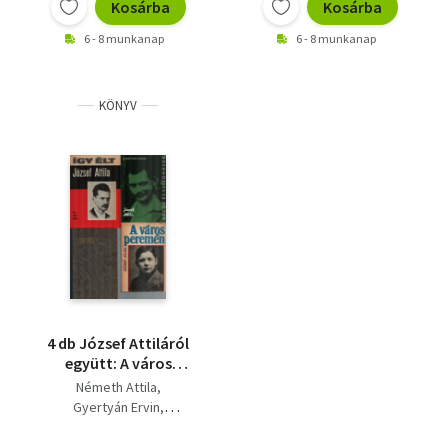
Kosárba
Kosárba
6 - 8 munkanap
6 - 8 munkanap
KÖNYV
4 db József Attiláról
együtt: A város
peremén, József
Németh Attila
Attila, Így élt József
Gyertyán Ervin
Attila, József Attila.
József Jolán
Fodor András