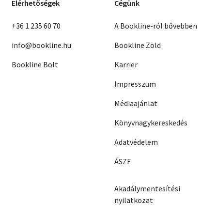
Elérhetőségek
Cégünk
+36 1 235 60 70
A Bookline-ról bővebben
info@bookline.hu
Bookline Zöld
Bookline Bolt
Karrier
Impresszum
Médiaajánlat
Könyvnagykereskedés
Adatvédelem
ÁSZF
Akadálymentesítési
nyilatkozat