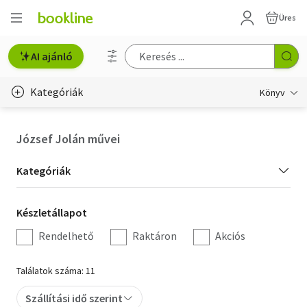
Üres
AI ajánló
Kategóriák
Könyv
Életmód, egészség
József Jolán művei
Erotika
Kategória
Kategóriák
Gyermek- és ifjúsági
szűrés
Készletállapot
Készletállapot
Hobbi, szabadidő
szűrés
Rendelhető
Raktáron
Akciós
Irodalom
Találatok száma: 11
Művészet
Szállítási idő szerint
Szakkönyv