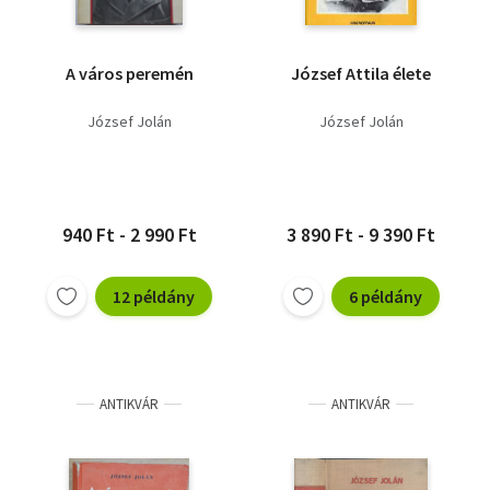
A város peremén
József Attila élete
József Jolán
József Jolán
940 Ft - 2 990 Ft
3 890 Ft - 9 390 Ft
12 példány
6 példány
ANTIKVÁR
ANTIKVÁR