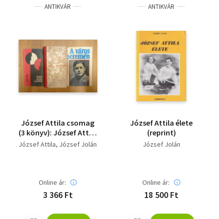
ANTIKVÁR
ANTIKVÁR
József Attila csomag
József Attila élete
(3 könyv): József Attila
(reprint)
összes versei és
József Attila
József Jolán
József Jolán
műfordításai, József
Atilla -versek
elemzése, A város
peremén
Online ár:
Online ár:
3 366 Ft
18 500 Ft