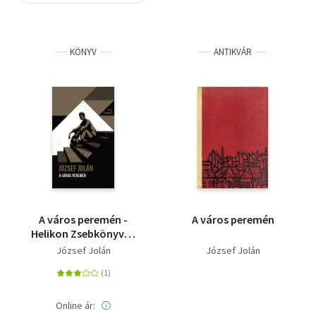
Szótár, nyelvkönyv
KÖNYV
ANTIKVÁR
Tankönyv, segédkönyv
Társadalomtudomány
Természettudomány
Történelem
Vallás
A város peremén -
A város peremén
Helikon Zsebkönyvek
104.
József Jolán
József Jolán
Online ár: