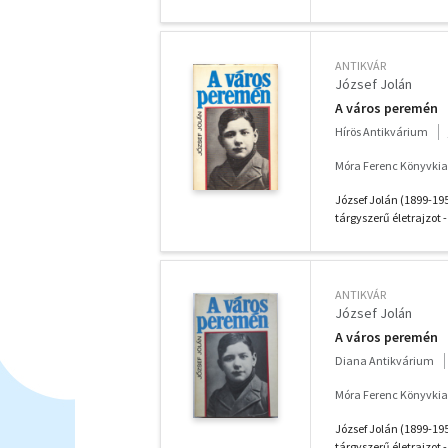
ANTIKVÁR
József Jolán
A város peremén
Hírös Antikvárium
Móra Ferenc Könyvkia
József Jolán (1899-195
tárgyszerű életrajzot - 
ANTIKVÁR
József Jolán
A város peremén
Diana Antikvárium
Móra Ferenc Könyvkia
József Jolán (1899-195
tárgyszerű életrajzot - 