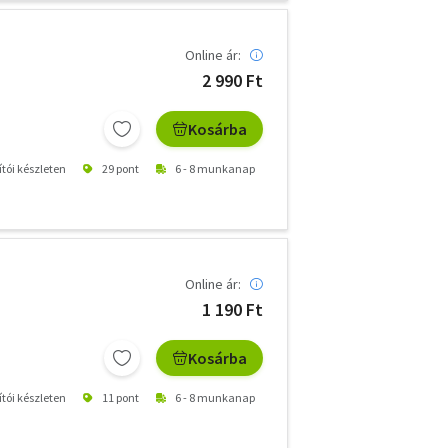
Online ár:
2 990 Ft
Kosárba
ítói készleten
29 pont
6 - 8 munkanap
Online ár:
1 190 Ft
Kosárba
ítói készleten
11 pont
6 - 8 munkanap