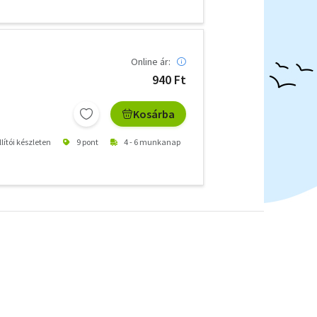
Online ár:
940 Ft
Kosárba
lítói készleten
9 pont
4 - 6 munkanap