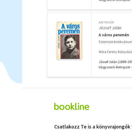
ANTIKVÁR
József Jolán
A város peremén
Fülemüle Antikváriu
Móra Ferenc Könyvkia
József Jolán (1899-195
tárgyszerű életrajzot - 
Csatlakozz Te is a könyvrajongók