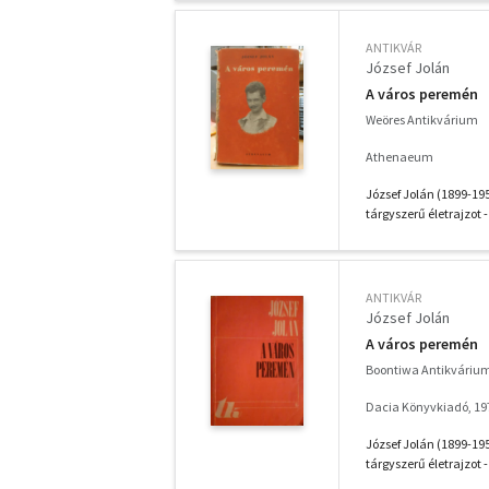
ANTIKVÁR
József Jolán
A város peremén
Weöres Antikvárium
Athenaeum
József Jolán (1899-195
tárgyszerű életrajzot - 
ANTIKVÁR
József Jolán
A város peremén
Boontiwa Antikváriu
Dacia Könyvkiadó, 19
József Jolán (1899-195
tárgyszerű életrajzot - 