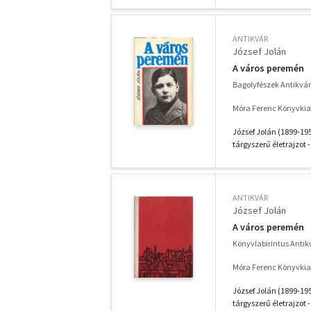
ANTIKVÁR
József Jolán
A város peremén
Bagolyfészek Antikvá
Móra Ferenc Könyvkia
József Jolán (1899-195
tárgyszerű életrajzot - 
ANTIKVÁR
József Jolán
A város peremén
Könyvlabirintus Anti
Móra Ferenc Könyvkia
József Jolán (1899-195
tárgyszerű életrajzot - 