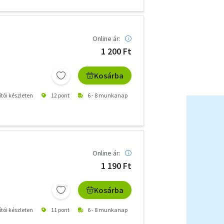
Online ár:
1 200 Ft
Kosárba
ítói készleten
12 pont
6 - 8 munkanap
Online ár:
1 190 Ft
Kosárba
ítói készleten
11 pont
6 - 8 munkanap