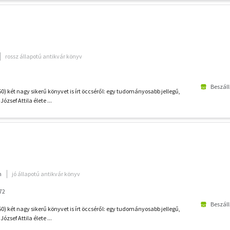
rossz állapotú antikvár könyv
Beszáll
0) két nagy sikerű könyvet is írt öccséről: egy tudományosabb jellegű,
József Attila élete ...
m
jó állapotú antikvár könyv
72
Beszáll
0) két nagy sikerű könyvet is írt öccséről: egy tudományosabb jellegű,
József Attila élete ...