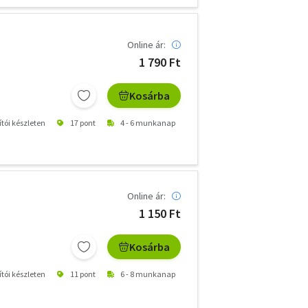
Online ár:
1 790 Ft
Kosárba
ítói készleten
17 pont
4 - 6 munkanap
Online ár:
1 150 Ft
Kosárba
ítói készleten
11 pont
6 - 8 munkanap