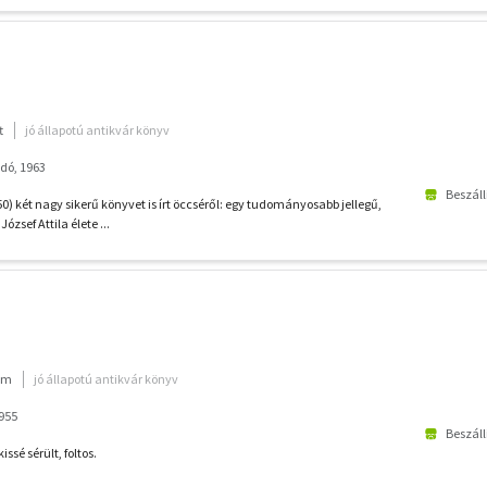
t
jó állapotú antikvár könyv
dó, 1963
Beszáll
0) két nagy sikerű könyvet is írt öccséről: egy tudományosabb jellegű,
József Attila élete ...
ium
jó állapotú antikvár könyv
1955
Beszáll
issé sérült, foltos.