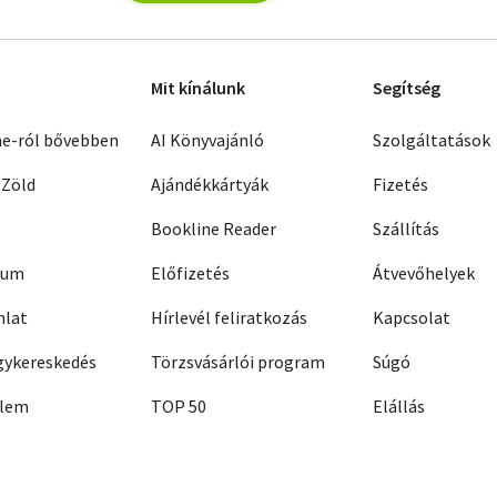
Mit kínálunk
Segítség
ne-ról bővebben
AI Könyvajánló
Szolgáltatások
 Zöld
Ajándékkártyák
Fizetés
Bookline Reader
Szállítás
zum
Előfizetés
Átvevőhelyek
nlat
Hírlevél feliratkozás
Kapcsolat
ykereskedés
Törzsvásárlói program
Súgó
elem
TOP 50
Elállás