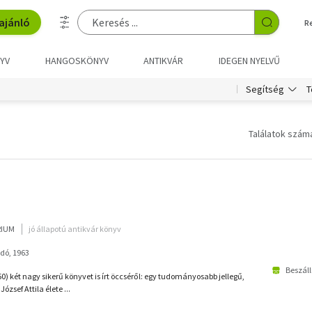
ajánló
R
YV
HANGOSKÖNYV
ANTIKVÁR
IDEGEN NYELVŰ
T
Segítség
Találatok száma
RIUM
jó állapotú antikvár könyv
dó, 1963
Beszáll
0) két nagy sikerű könyvet is írt öccséről: egy tudományosabb jellegű,
József Attila élete ...