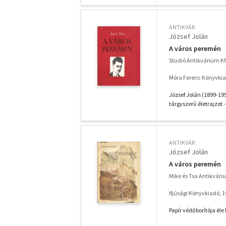
ANTIKVÁR
József Jolán
A város peremén
Studió Antikvárium Kf
Móra Ferenc Könyvkia
József Jolán (1899-195
tárgyszerű életrajzot - 
ANTIKVÁR
József Jolán
A város peremén
Mike és Tsa Antikvár
Ifjúsági Könyvkiadó, 
Papír védőborítója éle k