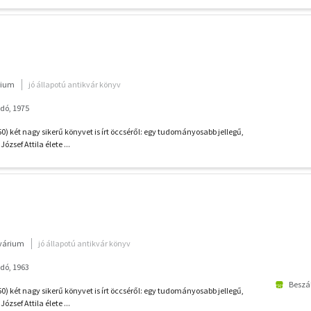
rium
jó állapotú antikvár könyv
dó, 1975
0) két nagy sikerű könyvet is írt öccséről: egy tudományosabb jellegű,
József Attila élete ...
kvárium
jó állapotú antikvár könyv
dó, 1963
Beszál
0) két nagy sikerű könyvet is írt öccséről: egy tudományosabb jellegű,
József Attila élete ...