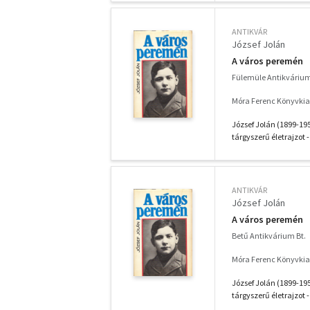
ANTIKVÁR
József Jolán
A város peremén
Fülemüle Antikváriu
Móra Ferenc Könyvkia
József Jolán (1899-195
tárgyszerű életrajzot - 
ANTIKVÁR
József Jolán
A város peremén
Betű Antikvárium Bt.
Móra Ferenc Könyvkia
József Jolán (1899-195
tárgyszerű életrajzot - 