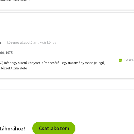
m
közepes állapotú antikvár könyv
dó, 1975
Beszál
0) két nagy sikerű könyvet is írt öccséről: egy tudományosabb jellegű,
József Attila élete ...
További
szűrők
Csatlakozom
 táborához!