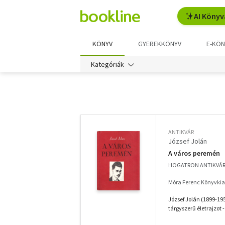
AI Könyv
KÖNYV
GYEREKKÖNYV
E-KÖN
Kategóriák
További
szűrők
ANTIKVÁR
József Jolán
A város peremén
HOGATRON ANTIKVÁ
Móra Ferenc Könyvkia
József Jolán (1899-195
tárgyszerű életrajzot - 