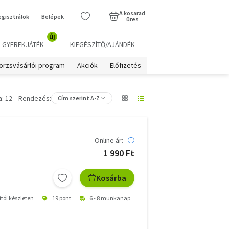
A kosarad
egisztrálok
Belépek
üres
új
GYEREKJÁTÉK
KIEGÉSZÍTŐ/AJÁNDÉK
örzsvásárlói program
Akciók
Előfizetés
: 12
Rendezés:
Cím szerint A-Z
Online ár:
1 990 Ft
Kosárba
ítói készleten
19 pont
6 - 8 munkanap