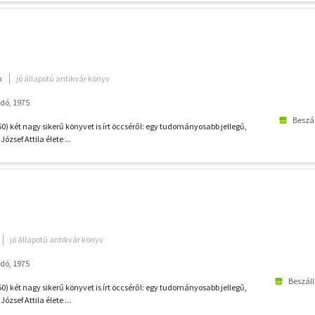
m
jó állapotú antikvár könyv
dó, 1975
Beszál
0) két nagy sikerű könyvet is írt öccséről: egy tudományosabb jellegű,
József Attila élete ...
jó állapotú antikvár könyv
dó, 1975
Beszáll
0) két nagy sikerű könyvet is írt öccséről: egy tudományosabb jellegű,
József Attila élete ...