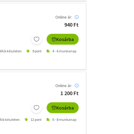
Online ár:
940 Ft
Kosárba
lítói készleten
9 pont
4 - 6 munkanap
Online ár:
1 200 Ft
Kosárba
ítói készleten
12 pont
6 - 8 munkanap