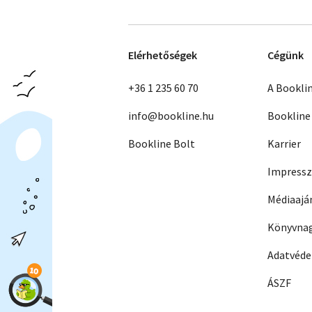
Elérhetőségek
Cégünk
+36 1 235 60 70
A Bookli
info@bookline.hu
Bookline
Bookline Bolt
Karrier
Impress
Médiaajá
Könyvnag
Adatvéd
ÁSZF