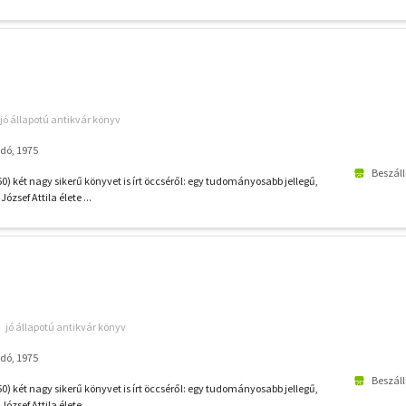
jó állapotú antikvár könyv
dó, 1975
Beszáll
0) két nagy sikerű könyvet is írt öccséről: egy tudományosabb jellegű,
József Attila élete ...
jó állapotú antikvár könyv
dó, 1975
Beszáll
0) két nagy sikerű könyvet is írt öccséről: egy tudományosabb jellegű,
József Attila élete ...