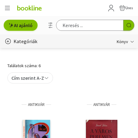
Üres
AI ajánló
Kategóriák
Könyv
Életmód, egészség
Találatok száma: 6
Erotika
Cím szerint A-Z
Gyermek- és ifjúsági
Hobbi, szabadidő
ANTIKVÁR
ANTIKVÁR
Irodalom
Művészet
Szakkönyv