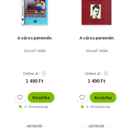
Szótár, nyelvkönyv
Tankönyv, segédkönyv
Társadalomtudomány
A város peremén
A város peremén
Természettudomány
József Jolán
József Jolán
Történelem
Vallás
Online ár:
Online ár:
1 490 Ft
1 490 Ft
Kosárba
Kosárba
6 - 8 munkanap
6 - 8 munkanap
ANTIKVÁR
ANTIKVÁR