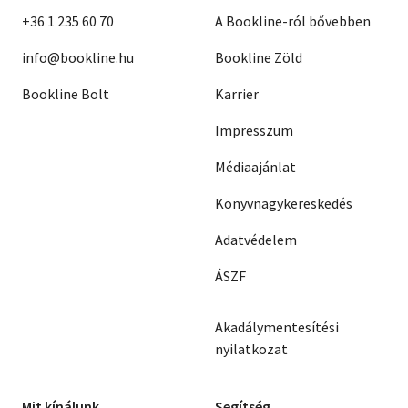
+36 1 235 60 70
A Bookline-ról bővebben
info@bookline.hu
Bookline Zöld
Bookline Bolt
Karrier
Impresszum
Médiaajánlat
Könyvnagykereskedés
Adatvédelem
ÁSZF
Akadálymentesítési
nyilatkozat
Mit kínálunk
Segítség