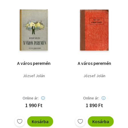
A város peremén
A város peremén
József Jolán
József Jolán
Online ár:
Online ár:
1 990 Ft
1 890 Ft
Kosárba
Kosárba