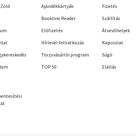
 Zöld
Ajándékkártyák
Fizetés
Bookline Reader
Szállítás
zum
Előfizetés
Átvevőhelyek
nlat
Hírlevél feliratkozás
Kapcsolat
ykereskedés
Törzsvásárlói program
Súgó
elem
TOP 50
Elállás
entesítési
zat