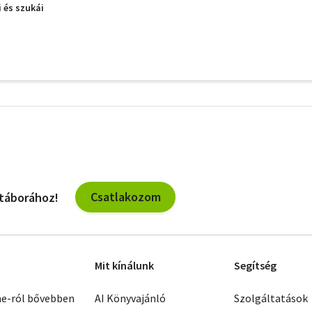
 és szukái
További
szűrők
Csatlakozom
 táborához!
Mit kínálunk
Segítség
ne-ról bővebben
AI Könyvajánló
Szolgáltatások