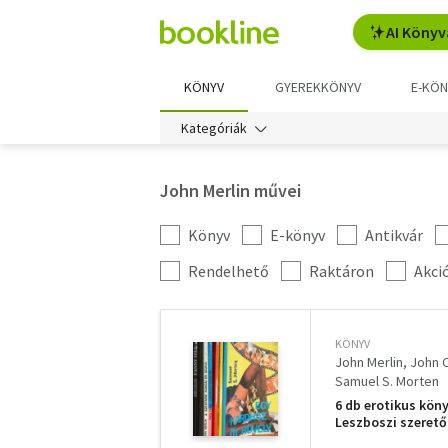
AI Könyv
KÖNYV
GYEREKKÖNYV
E-KÖN
Kategóriák
John Merlin művei
Könyv
E-könyv
Antikvár
Kategória
szűrés
További
Rendelhető
Raktáron
Akci
szűrők
KÖNYV
John Merlin
John C
Samuel S. Morten
6 db erotikus köny
Leszboszi szerető