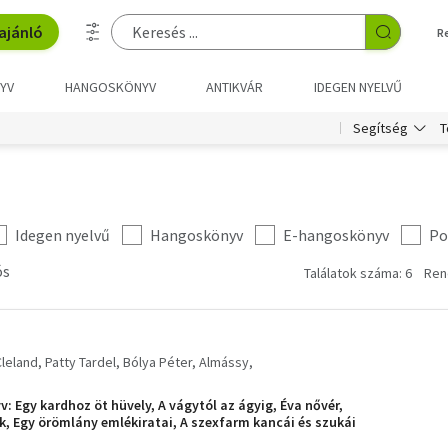
ajánló
R
YV
HANGOSKÖNYV
ANTIKVÁR
IDEGEN NYELVŰ
T
Segítség
Idegen nyelvű
Hangoskönyv
E-hangoskönyv
Po
ós
Találatok száma: 6
Ren
leland
Patty Tardel
Bólya Péter
Almássy
v: Egy kardhoz öt hüvely, A vágytól az ágyig, Éva nővér,
k, Egy örömlány emlékiratai, A szexfarm kancái és szukái