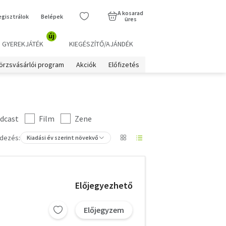
A kosarad
egisztrálok
Belépek
üres
új
GYEREKJÁTÉK
KIEGÉSZÍTŐ/AJÁNDÉK
örzsvásárlói program
Akciók
Előfizetés
dcast
Film
Zene
dezés:
Kiadási év szerint növekvő
Előjegyezhető
Előjegyzem