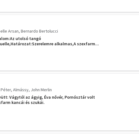
elle Arsan
Bernardo Bertolucci
dalom:Az utolsó tangó
elle,Határozat:Szerelemre alkalmas,A szexfarm...
 Péter
Almássy
John Merlin
ütt: Vágytól az ágyig, Éva nővér, Pornósztár volt
farm kancái és szukái.