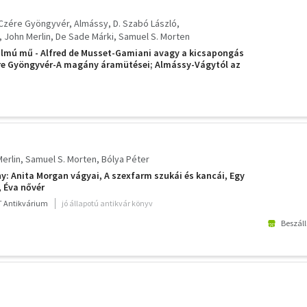
Czére Gyöngyvér
Almássy
D. Szabó László
John Merlin
De Sade Márki
Samuel S. Morten
almú mű - Alfred de Musset-Gamiani avagy a kicsapongás
ére Gyöngyvér-A magány áramütései; Almássy-Vágytól az
ászló-Dugibabák; ...stb. (leírásban az összes mű címe)
erlin
Samuel S. Morten
Bólya Péter
ny: Anita Morgan vágyai, A szexfarm szukái és kancái, Egy
, Éva nővér
 Antikvárium
jó állapotú antikvár könyv
Beszáll