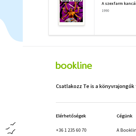
A szexfarm kancái
1990
Csatlakozz Te is a könyvrajongók
Elérhetőségek
Cégünk
+36 1 235 60 70
A Bookli