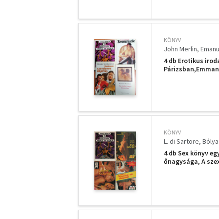
KÖNYV
John Merlin
Emanu
4 db Erotikus iro
Párizsban,Emmanu
KÖNYV
L. di Sartore
Bólya
4 db Sex könyv egy
őnagysága, A szex