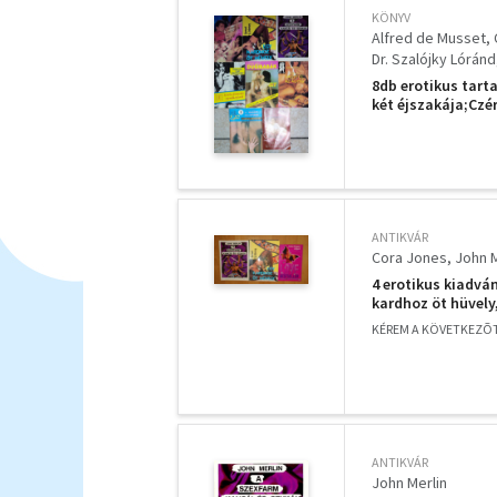
KÖNYV
Alfred de Musset
Dr. Szalójky Lóránd
8db erotikus tart
két éjszakája;Cz
ágyig; D. Szabó L
ANTIKVÁR
Cora Jones
John M
4 erotikus kiadvá
kardhoz öt hüvely
KÉREM A KÖVETKEZÕT
ANTIKVÁR
John Merlin