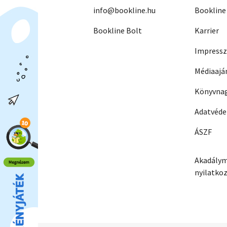
info@bookline.hu
Bookline
Bookline Bolt
Karrier
Impress
Médiaajá
Könyvnag
Adatvéd
ÁSZF
Akadálym
nyilatko