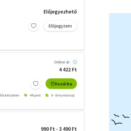
Előjegyezhető
Előjegyzem
Online ár:
4 422 Ft
Kosárba
ítói készleten
44 pont
6 - 8 munkanap
990 Ft - 3 490 Ft