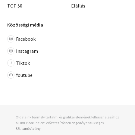
TOP 50
Elállás
Közösségi média
Facebook
Instagram
Tiktok
Youtube
Oldalaink bármely tartalmi és grafikai elemének felhasználásához
a Libri-Bookline Zrt. előzetes írásbeli engedélye szükséges.
SSL tanúsítvány