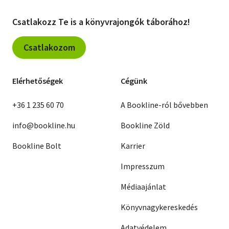
Csatlakozz Te is a könyvrajongók táborához!
Csatlakozom
Elérhetőségek
Cégünk
+36 1 235 60 70
A Bookline-ról bővebben
info@bookline.hu
Bookline Zöld
Bookline Bolt
Karrier
Impresszum
Médiaajánlat
Könyvnagykereskedés
Adatvédelem