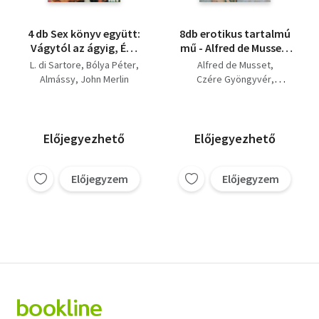
4 db Sex könyv együtt:
8db erotikus tartalmú
Vágytól az ágyig, Éva
mű - Alfred de Musset-
nővér, Pornósztár volt
Gamiani avagy a
L. di Sartore
Bólya Péter
Alfred de Musset
őnagysága, A
kicsapongás két
Almássy
John Merlin
Czére Gyöngyvér
szexfarm kancái és
éjszakája;Czére
Almássy
D. Szabó László
szukái.
Gyöngyvér-A magány
Dr. Szalójky Lóránd
áramütései; Almássy-
John Merlin
Vágytól az ágyig; D.
De Sade Márki
Előjegyezhető
Előjegyezhető
Szabó László-
Samuel S. Morten
Dugibabák; ...stb.
(leírásban az összes
Előjegyzem
Előjegyzem
mű címe)