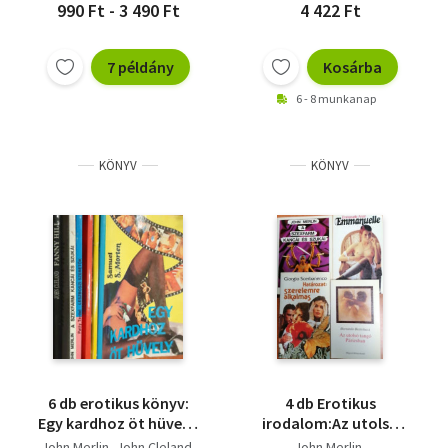
990 Ft - 3 490 Ft
4 422 Ft
7 példány
Kosárba
6 - 8 munkanap
KÖNYV
KÖNYV
6 db erotikus könyv:
4 db Erotikus
Egy kardhoz öt hüvely,
irodalom:Az utolsó
A vágytól az ágyig,
tangó
John Merlin
John Cleland
John Merlin