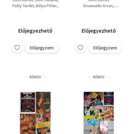
Éva nővér, Leszboszi
Párizsban,Emmanuelle,Hatá
Patty Tardel
Bólya Péter
Emanuelle Arsan
szeretők, Egy
alkalmas,A szexfarm...
Almássy
Samuel S. Morten
Bernardo Bertolucci
örömlány emlékiratai,
A szexfarm kancái és
szukái
Előjegyezhető
Előjegyezhető
Előjegyzem
Előjegyzem
KÖNYV
KÖNYV