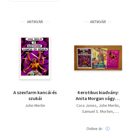
Szótár, nyelvkönyv
ANTIKVÁR
ANTIKVÁR
Tankönyv, segédkönyv
Társadalomtudomány
Természettudomány
Történelem
Vallás
A szexfarm kancái és
4 erotikus kiadvány:
szukái
Anita Morgan vágyai,
A szexfarm szukái és
John Merlin
Cora Jones
John Merlin
kancái, Egy kardhoz
Samuel S. Morten
öt hüvely, Éva nővér
Bólya Péter
Online ár: