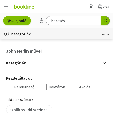
Üres
AI ajánló
Kategóriák
Könyv
Életmód, egészség
John Merlin művei
Erotika
Kategória
Kategóriák
Gyermek- és ifjúsági
szűrés
Készletállapot
Készletállapot
Hobbi, szabadidő
szűrés
Rendelhető
Raktáron
Akciós
Irodalom
Találatok száma: 6
Művészet
Szállítási idő szerint
Szakkönyv