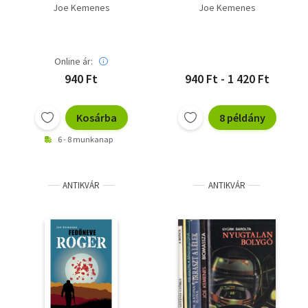
Conardoban
Joe Kemenes
Joe Kemenes
Online ár:
940 Ft
940 Ft - 1 420 Ft
Kosárba
8 példány
6 - 8 munkanap
ANTIKVÁR
ANTIKVÁR