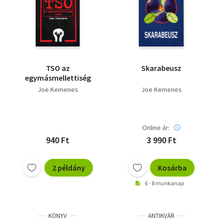
TSO az
Skarabeusz
egymásmellettiség
Joe Kemenes
Joe Kemenes
Online ár:
940 Ft
3 990 Ft
2 példány
Kosárba
6 - 8 munkanap
KÖNYV
ANTIKVÁR