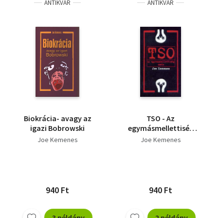
ANTIKVÁR
ANTIKVÁR
Biokrácia- avagy az
TSO - Az
igazi Bobrowski
egymásmellettiség
esete
Joe Kemenes
Joe Kemenes
940 Ft
940 Ft
3 példány
2 példány