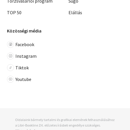
Törzsvásárlói program
Súgó
TOP 50
Elállás
Közösségi média
Facebook
Instagram
Tiktok
Youtube
Oldalaink bármely tartalmi és grafikai elemének felhasználásához
a Libri-Bookline Zrt. előzetes írásbeli engedélye szükséges.