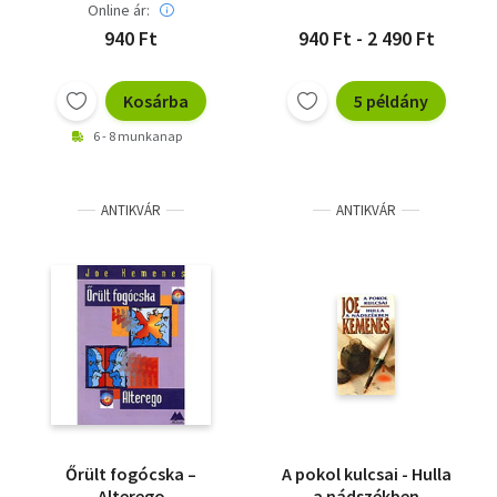
Online ár:
940 Ft
940 Ft - 2 490 Ft
Kosárba
5 példány
6 - 8 munkanap
ANTIKVÁR
ANTIKVÁR
Őrült fogócska –
A pokol kulcsai - Hulla
Alterego
a nádszékben