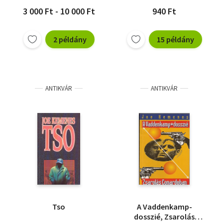
3 000 Ft - 10 000 Ft
940 Ft
2 példány
15 példány
ANTIKVÁR
ANTIKVÁR
Tso
A Vaddenkamp-
dosszié, Zsarolás