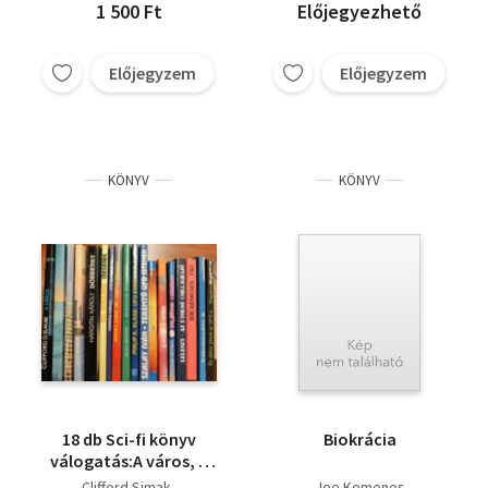
1 500 Ft
Előjegyezhető
Előjegyzem
Előjegyzem
KÖNYV
KÖNYV
18 db Sci-fi könyv
Biokrácia
válogatás:A város, A
feketes
Clifford Simak
Joe Kemenes