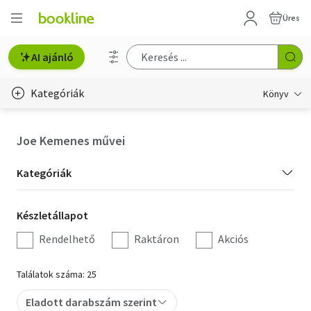
Üres
AI ajánló
Kategóriák
Könyv
Életmód, egészség
Joe Kemenes művei
Erotika
Kategória
Kategóriák
Gyermek- és ifjúsági
szűrés
Készletállapot
Készletállapot
Hobbi, szabadidő
szűrés
Rendelhető
Raktáron
Akciós
Irodalom
Találatok száma: 25
Művészet
Eladott darabszám szerint
Szakkönyv