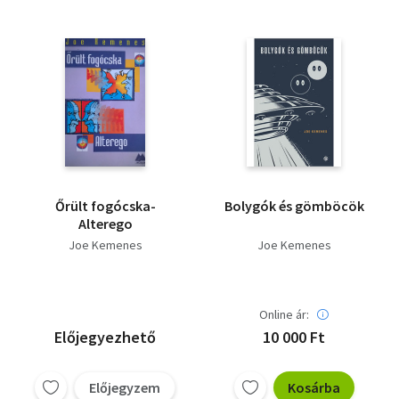
Őrült fogócska-
Bolygók és gömböcök
Alterego
Joe Kemenes
Joe Kemenes
Online ár:
Előjegyezhető
10 000 Ft
Előjegyzem
Kosárba