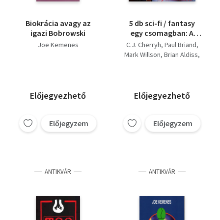
Biokrácia avagy az
5 db sci-fi / fantasy
igazi Bobrowski
egy csomagban: A
pokol légiói - Fanfár a
Joe Kemenes
C.J. Cherryh
Paul Briand
harcosokért - A
Mark Willson
Brian Aldiss
boldogság kék
Joe Kemenes
szörnyetege -
Helliconia: Tavasz -
TSO
Előjegyezhető
Előjegyezhető
Előjegyzem
Előjegyzem
ANTIKVÁR
ANTIKVÁR