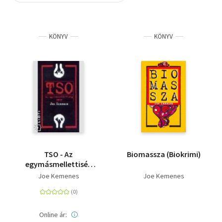
Szótár, nyelvkönyv
KÖNYV
KÖNYV
Tankönyv, segédkönyv
Társadalomtudomány
Természettudomány
Történelem
Vallás
TSO - Az
Biomassza (Biokrimi)
egymásmellettiség
esete
Joe Kemenes
Joe Kemenes
Online ár: