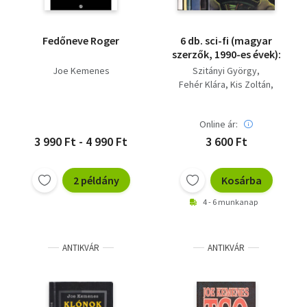
Fedőneve Roger
6 db. sci-fi (magyar
szerzők, 1990-es évek):
Joe Kemenes
Szitányi György
Fehér Klára
Kis Zoltán
M. Katona Ilona
Joe Kemenes
Online ár:
Gyürk Sarolta
3 990 Ft - 4 990 Ft
3 600 Ft
2 példány
Kosárba
4 - 6 munkanap
ANTIKVÁR
ANTIKVÁR