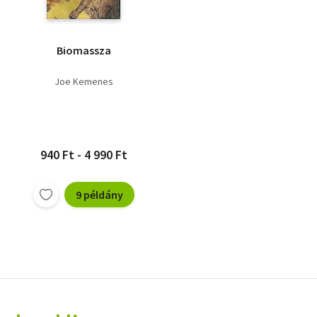
Biomassza
Joe Kemenes
940 Ft - 4 990 Ft
9 példány