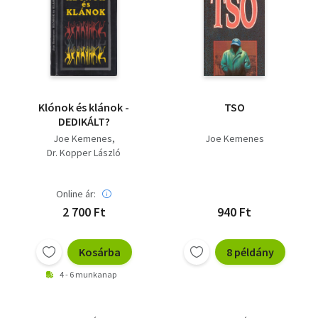
Klónok és klánok -
TSO
DEDIKÁLT?
Joe Kemenes
Joe Kemenes
Dr. Kopper László
Online ár:
2 700 Ft
940 Ft
Kosárba
8 példány
4 - 6 munkanap