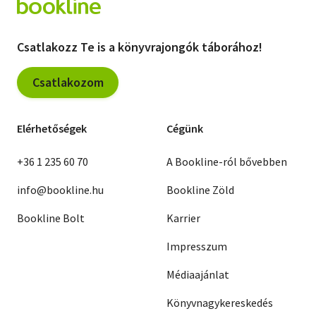
Csatlakozz Te is a könyvrajongók táborához!
Csatlakozom
Elérhetőségek
Cégünk
+36 1 235 60 70
A Bookline-ról bővebben
info@bookline.hu
Bookline Zöld
Bookline Bolt
Karrier
Impresszum
Médiaajánlat
Könyvnagykereskedés