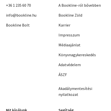
+36 1 235 60 70
A Bookline-ról bővebben
info@bookline.hu
Bookline Zöld
Bookline Bolt
Karrier
Impresszum
Médiaajánlat
Könyvnagykereskedés
Adatvédelem
ÁSZF
Akadálymentesítési
nyilatkozat
Mit kínálunk
Segítség