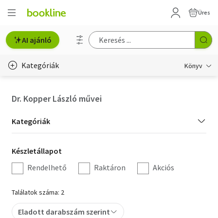
Üres
AI ajánló
Kategóriák
Könyv
Életmód, egészség
Dr. Kopper László művei
Erotika
Kategória
Kategóriák
Gyermek- és ifjúsági
szűrés
Készletállapot
Készletállapot
Hobbi, szabadidő
szűrés
Rendelhető
Raktáron
Akciós
Irodalom
Találatok száma: 2
Művészet
Eladott darabszám szerint
Szakkönyv