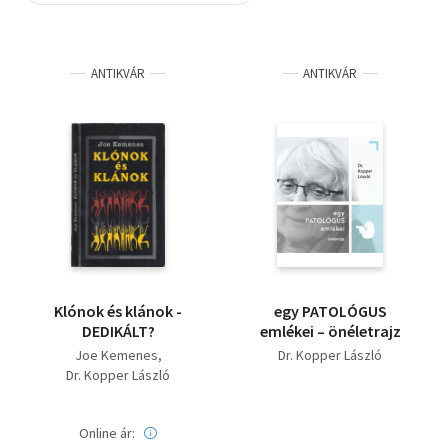
Szótár, nyelvkönyv
ANTIKVÁR
ANTIKVÁR
Tankönyv, segédkönyv
Társadalomtudomány
Természettudomány
Történelem
Vallás
Klónok és klánok -
egy PATOLÓGUS
DEDIKÁLT?
emlékei – önéletrajz
Joe Kemenes
Dr. Kopper László
Dr. Kopper László
Online ár: