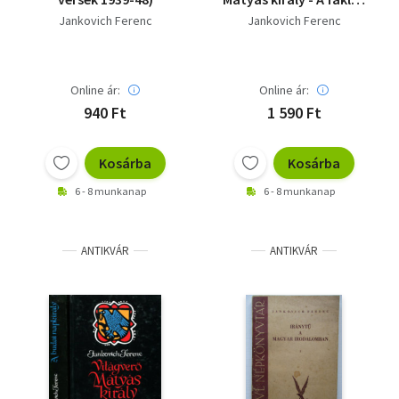
kilobbant, Világverő
Jankovich Ferenc
Jankovich Ferenc
Mátyás király - A
világverő
Online ár:
Online ár:
940 Ft
1 590 Ft
Kosárba
Kosárba
6 - 8 munkanap
6 - 8 munkanap
ANTIKVÁR
ANTIKVÁR