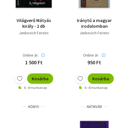
Világverő Mátyás
Iránytű a magyar
király - 2 db
irodalomban
Jankovich Ferenc
Jankovich Ferenc
Online ár:
Online ár:
1 500 Ft
950 Ft
Kosárba
Kosárba
6 - 8 munkanap
6 - 8 munkanap
KÖNYV
ANTIKVÁR