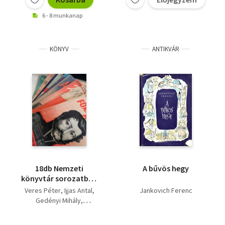
6 - 8 munkanap
KÖNYV
ANTIKVÁR
18db Nemzeti
A bűvös hegy
könyvtár sorozatból:
Látófa+ Pázmány a
Veres Péter
Ijjas Antal
Jankovich Ferenc
nemzetpolitikus+ 60
Gedényi Mihály
forint+ Fekete vihar+
Talpassy Tibor
Szegény Szabó
Romhányi István