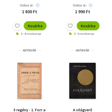
Online ár:
Online ár:
1 800 Ft
1 990 Ft
Kosárba
Kosárba
6 - 8 munkanap
4 - 6 munkanap
ANTIKVÁR
ANTIKVÁR
5 regény - 1. Forr a
A világverő