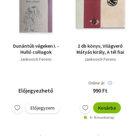
Dunántúli végeken I. -
2 db könyv, Világverő
Hulló csillagok
Mátyás király, A tél fiai
Jankovich Ferenc
Jankovich Ferenc
Online ár:
Előjegyezhető
990 Ft
Előjegyzem
Kosárba
6 - 8 munkanap