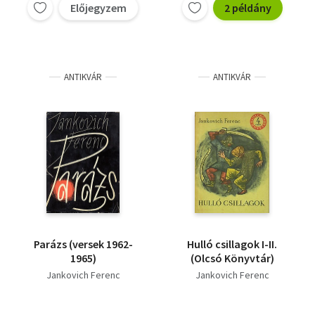
Előjegyzem
2 példány
ANTIKVÁR
ANTIKVÁR
Parázs (versek 1962-
Hulló csillagok I-II.
1965)
(Olcsó Könyvtár)
Jankovich Ferenc
Jankovich Ferenc