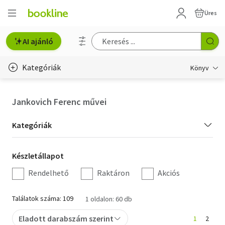
Üres
AI ajánló
Kategóriák
Könyv
Életmód, egészség
Jankovich Ferenc művei
Erotika
Kategória
Kategóriák
Gyermek- és ifjúsági
szűrés
Készletállapot
Készletállapot
Hobbi, szabadidő
szűrés
Rendelhető
Raktáron
Akciós
Irodalom
Találatok száma: 109
1 oldalon: 60 db
Művészet
Eladott darabszám szerint
1
2
Szakkönyv