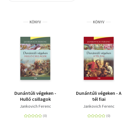
Szótár, nyelvkönyv
KÖNYV
KÖNYV
Tankönyv, segédkönyv
Társadalomtudomány
Természettudomány
Történelem
Vallás
Dunántúli végeken -
Dunántúli végeken - A
Hulló csillagok
tél fiai
Jankovich Ferenc
Jankovich Ferenc