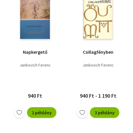
Napkergető
Csillagfényben
Jankovich Ferenc
Jankovich Ferenc
940 Ft
940 Ft - 1 190 Ft
2 példány
3 példány