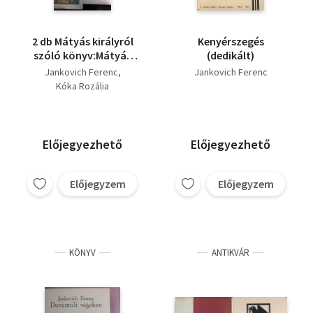
2 db Mátyás királyról
Kenyérszegés
szóló könyv:Mátyás
(dedikált)
király rózsát nyitó
Jankovich Ferenc
Jankovich Ferenc
ostornyele,Világverő
Kóka Rozália
Mátyáskirály
Előjegyezhető
Előjegyezhető
Előjegyzem
Előjegyzem
KÖNYV
ANTIKVÁR