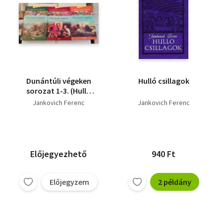
Dunántúli végeken
Hulló csillagok
sorozat 1-3. (Hulló
csillagok, A tél fiai,
Jankovich Ferenc
Jankovich Ferenc
Hídégetés)
Előjegyezhető
940 Ft
Előjegyzem
2 példány