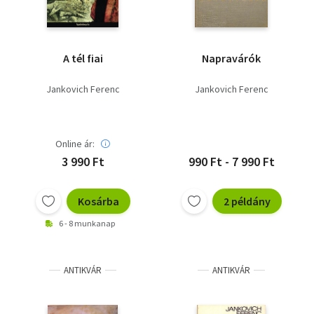
A tél fiai
Napravárók
Jankovich Ferenc
Jankovich Ferenc
Online ár:
3 990 Ft
990 Ft - 7 990 Ft
Kosárba
2 példány
6 - 8 munkanap
ANTIKVÁR
ANTIKVÁR