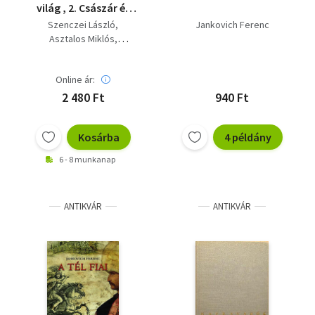
világ , 2. Császár és
kölegény, 3. Letűnt
Szenczei László
Jankovich Ferenc
világ, 4. És seregek
Asztalos Miklós
támadtak... 5. A
Upton Sinclair
koldusdiák, - A magyar
Juhász Géza
költészet
Online ár:
Jankovich Ferenc
olvasókönyve
2 480 Ft
940 Ft
Kosárba
4 példány
6 - 8 munkanap
ANTIKVÁR
ANTIKVÁR