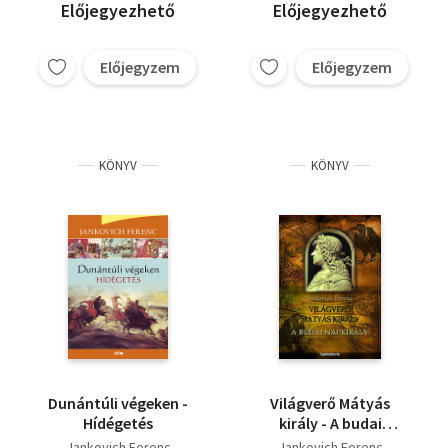
Előjegyezhető
Előjegyezhető
Előjegyzem
Előjegyzem
KÖNYV
KÖNYV
Dunántúli végeken -
Világverő Mátyás
Hídégetés
király - A budai
napkirály
Jankovich Ferenc
Jankovich Ferenc