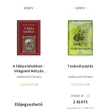
KÖNYV
KÖNYV
A fáklya kilobban -
Tyukodi pajtás
Világverő Mátyás
király III.
Jankovich Ferenc
Jankovich Ferenc
Online ár:
2 414 Ft
Előjegyezhető
Eredeti ár: 2 682 Ft