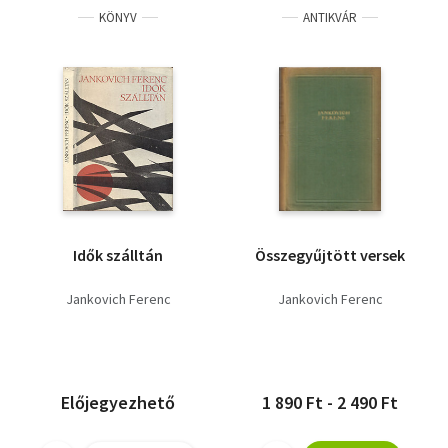
KÖNYV
ANTIKVÁR
Idők szálltán
Összegyűjtött versek
Jankovich Ferenc
Jankovich Ferenc
Előjegyezhető
1 890 Ft - 2 490 Ft