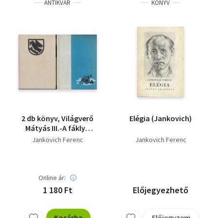
ANTIKVÁR
KÖNYV
2 db könyv, Világverő
Elégia (Jankovich)
Mátyás III.-A fáklya
kilobbant, Dunántúli
Jankovich Ferenc
Jankovich Ferenc
végeken III.-Hídégetés
Online ár:
1 180 Ft
Előjegyezhető
Kosárba
Előjegyzem