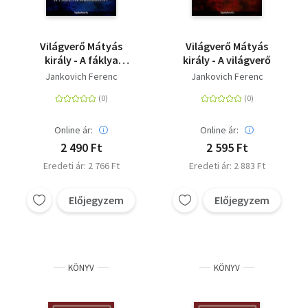
Világverő Mátyás
Világverő Mátyás
király - A fáklya
király - A világverő
kilobbant
Jankovich Ferenc
Jankovich Ferenc
Online ár:
Online ár:
2 490 Ft
2 595 Ft
Eredeti ár: 2 766 Ft
Eredeti ár: 2 883 Ft
Előjegyzem
Előjegyzem
KÖNYV
KÖNYV