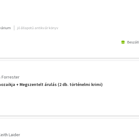
kvárium
jó állapotú antikvár könyv
Beszáll
 Forrester
ozaikja + Megszentelt árulás (2 db. történelmi krimi)
eith Laider