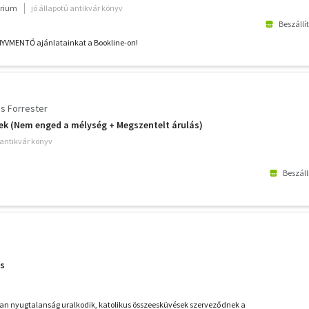
árulás+A keselyű 6 napja+
rium
jó állapotú antikvár könyv
Beszállí
NYVMENTŐ ajánlatainkat a Bookline-on!
s Forrester
ek (Nem enged a mélység + Megszentelt árulás)
 antikvár könyv
Beszáll
ás
ban nyugtalanság uralkodik, katolikus összeesküvések szerveződnek a