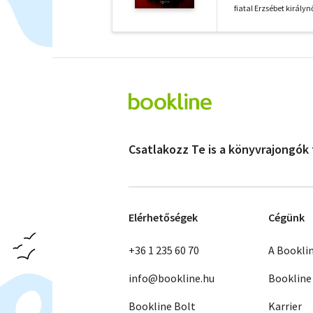
fiatal Erzsébet királyn
Csatlakozz Te is a könyvrajongók
Elérhetőségek
Cégünk
+36 1 235 60 70
A Bookli
info@bookline.hu
Bookline
Bookline Bolt
Karrier