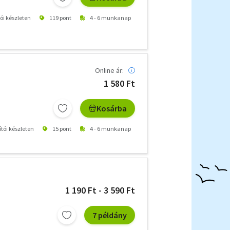
tói készleten
119 pont
4 - 6 munkanap
Online ár:
1 580 Ft
Kosárba
ítói készleten
15 pont
4 - 6 munkanap
1 190 Ft - 3 590 Ft
7 példány