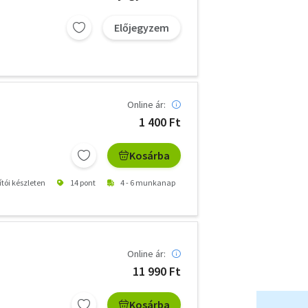
Előjegyzem
Online ár:
1 400 Ft
Kosárba
ítói készleten
14 pont
4 - 6 munkanap
Online ár:
11 990 Ft
Kosárba