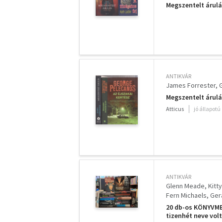
Megszentelt árulás
ANTIKVÁR
James Forrester
Megszentelt árulá
Atticus
jó állapotú
ANTIKVÁR
Glenn Meade
Kitty
Fern Michaels
Ger
20 db-os KÖNYVME
tizenhét neve vol