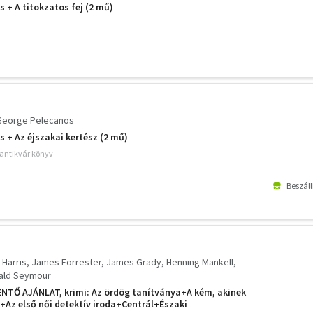
 + A titokzatos fej (2 mű)
George Pelecanos
s + Az éjszakai kertész (2 mű)
 antikvár könyv
Beszáll
 Harris
James Forrester
James Grady
Henning Mankell
ald Seymour
NTŐ AJÁNLAT, krimi: Az ördög tanítványa+A kém, akinek
t+Az első női detektív iroda+Centrál+Északi