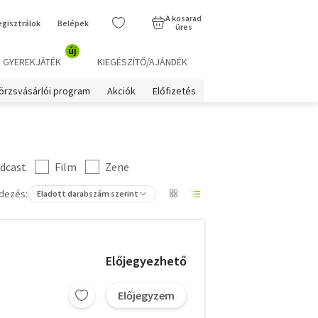
A kosarad
egisztrálok
Belépek
üres
új
GYEREKJÁTÉK
KIEGÉSZÍTŐ/AJÁNDÉK
örzsvásárlói program
Akciók
Előfizetés
dcast
Film
Zene
dezés:
Eladott darabszám szerint
Előjegyezhető
Előjegyzem