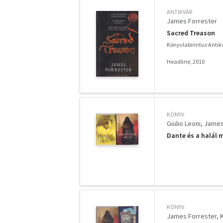
ANTIKVÁR
James Forrester
Sacred Treason
Könyvlabirintus Anti
Headline, 2010
KÖNYV
Giulio Leoni
James
Dante és a halál m
KÖNYV
James Forrester
K