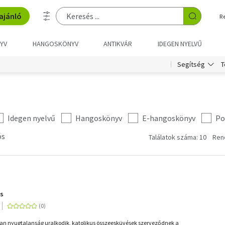
ajánló
R
YV
HANGOSKÖNYV
ANTIKVÁR
IDEGEN NYELVŰ
T
Segítség
Idegen nyelvű
Hangoskönyv
E-hangoskönyv
Po
ós
Találatok száma: 10
Ren
ás
ban nyugtalanság uralkodik, katolikus összeesküvések szerveződnek a