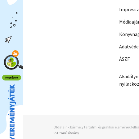
Impress
Médiaajá
Könyvnag
Adatvéd
ÁSZF
Akadálym
nyilatko
Oldalaink bármely tartalmi és grafikai elemének felha
SSL tanúsítvány