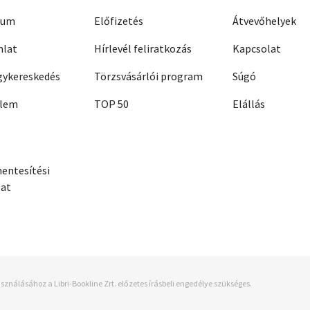
zum
Előfizetés
Átvevőhelyek
nlat
Hírlevél feliratkozás
Kapcsolat
ykereskedés
Törzsvásárlói program
Súgó
elem
TOP 50
Elállás
entesítési
zat
sználásához a Libri-Bookline Zrt. előzetes írásbeli engedélye szükséges.