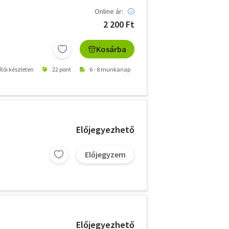
Online ár:
2 200 Ft
Kosárba
ítói készleten
22 pont
6 - 8 munkanap
Előjegyezhető
Előjegyzem
Előjegyezhető