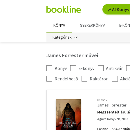
AI Könyv
KÖNYV
GYEREKKÖNYV
E-KÖN
Kategóriák
James Forrester művei
Könyv
E-könyv
Antikvár
Kategória
szűrés
További
Rendelhető
Raktáron
Akci
szűrők
KÖNYV
James Forrester
Megszentelt árul
Agave Könyvek, 2013
London, 1563. Angliá