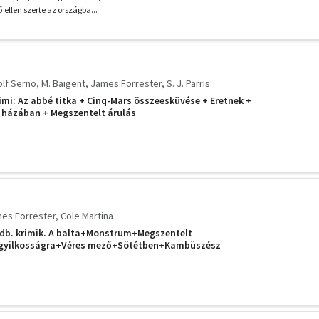
ő ellen szerte az országba...
lf Serno
M. Baigent
James Forrester
S. J. Parris
rimi: Az abbé titka + Cinq-Mars összeesküvése + Eretnek +
s házában + Megszentelt árulás
es Forrester
Cole Martina
db. krimik. A balta+Monstrum+Megszentelt
 gyilkosságra+Véres mező+Sötétben+Kambüszész
ege+Halálösztön+Hatalom+Maffiabecsület