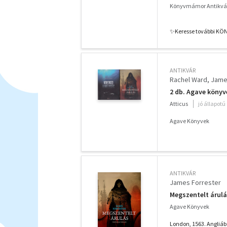
fény+Megszentelt 
Könyvmámor Antikvá
✨️Keresse további KÖ
ANTIKVÁR
Rachel Ward
Jame
2 db. Agave könyv
Atticus
jó állapotú
Agave Könyvek
ANTIKVÁR
James Forrester
Megszentelt árul
Agave Könyvek
London, 1563. Angliá