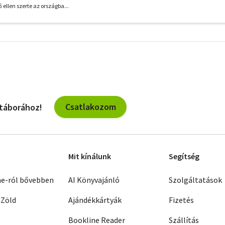
ő ellen szerte az országba...
További
szűrők
Csatlakozom
 táborához!
Mit kínálunk
Segítség
ne-ról bővebben
AI Könyvajánló
Szolgáltatások
 Zöld
Ajándékkártyák
Fizetés
Bookline Reader
Szállítás