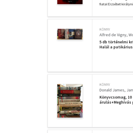
fiatal Erzsébet királyn
KÖNYV
Alfred de Vigny
Wo
5 db történelmi k
Halál a patikáriu
KÖNYV
Donald James
Jam
Könyvcsomag, 10 
árulás+Meghívás
elveszett hadser