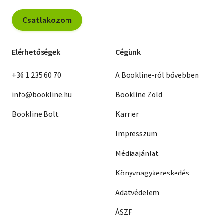
Csatlakozom
Elérhetőségek
Cégünk
+36 1 235 60 70
A Bookline-ról bővebben
info@bookline.hu
Bookline Zöld
Bookline Bolt
Karrier
Impresszum
Médiaajánlat
Könyvnagykereskedés
Adatvédelem
ÁSZF