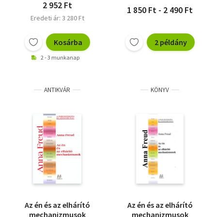
2 952 Ft
1 850 Ft - 2 490 Ft
Eredeti ár: 3 280 Ft
Kosárba
2 példány
2 - 3 munkanap
ANTIKVÁR
KÖNYV
Az én és az elhárító
Az én és az elhárító
mechanizmusok
mechanizmusok