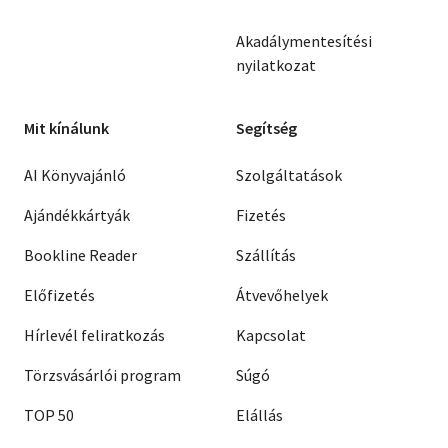
Akadálymentesítési
nyilatkozat
Mit kínálunk
Segítség
AI Könyvajánló
Szolgáltatások
Ajándékkártyák
Fizetés
Bookline Reader
Szállítás
Előfizetés
Átvevőhelyek
Hírlevél feliratkozás
Kapcsolat
Törzsvásárlói program
Súgó
TOP 50
Elállás