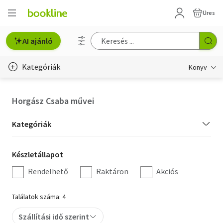
Üres
AI ajánló
Kategóriák
Könyv
Életmód, egészség
Horgász Csaba művei
Erotika
Kategória
Kategóriák
Gyermek- és ifjúsági
szűrés
Készletállapot
Készletállapot
Hobbi, szabadidő
szűrés
Rendelhető
Raktáron
Akciós
Irodalom
Találatok száma: 4
Művészet
Szállítási idő szerint
Szakkönyv