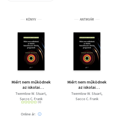
Szótár, nyelvkönyv
KÖNYV
ANTIKVÁR
Tankönyv, segédkönyv
Társadalomtudomány
Természettudomány
Történelem
Vallás
Miért nem működnek
Miért nem működnek
az iskolai
az iskolai
bántalmazás-ellenes
bántalmazás-ellenes
Twemlow W. Stuart
Twemlow W. Stuart
programok - Pozitív
programok
Sacco C. Frank
Sacco C. Frank
rezgések
Online ár: