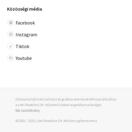
Közösségi média
Facebook
Instagram
Tiktok
Youtube
Oldalaink bármely tartalmi és grafikai elemének felhasználásához
a Libri-Bookline Zrt. előzetes írásbeli engedélye szükséges.
SSL tanúsítvány
© 2001 - 2026, Libri-Bookline Zrt. Minden jog fenntartva.