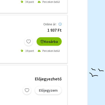
34 pont
Perceken belül
Online ár:
1 937 Ft
Kosárba
19 pont
Perceken belül
Előjegyezhető
Előjegyzem