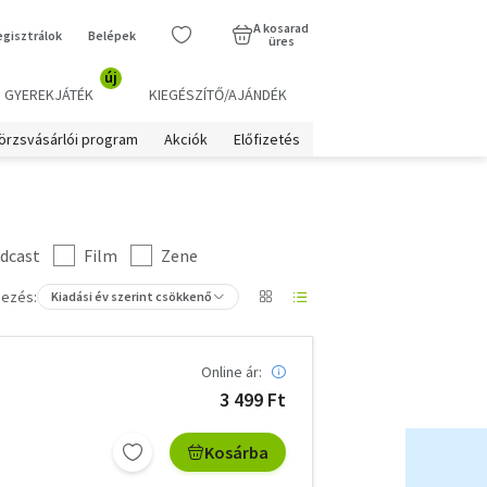
A kosarad
egisztrálok
Belépek
üres
új
GYEREKJÁTÉK
KIEGÉSZÍTŐ/AJÁNDÉK
örzsvásárlói program
Akciók
Előfizetés
dcast
Film
Zene
ezés:
Kiadási év szerint csökkenő
Online ár:
3 499 Ft
Kosárba