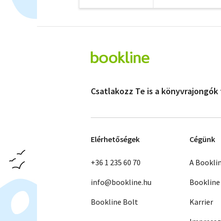
Csatlakozz Te is a könyvrajongók
Elérhetőségek
Cégünk
+36 1 235 60 70
A Bookli
info@bookline.hu
Bookline
Bookline Bolt
Karrier