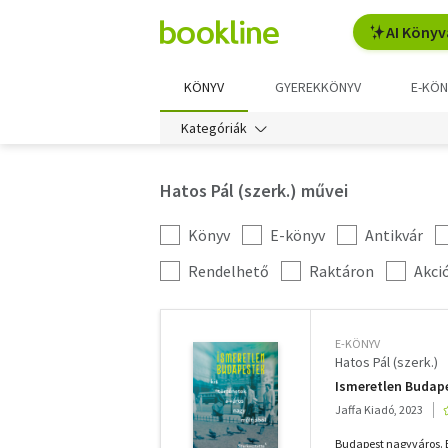
AI Könyv
KÖNYV
GYEREKKÖNYV
E-KÖN
Kategóriák
Hatos Pál (szerk.) művei
Könyv
E-könyv
Antikvár
Kategória
szűrés
További
Rendelhető
Raktáron
Akci
szűrők
E-KÖNYV
Hatos Pál (szerk.)
Ismeretlen Budap
Jaffa Kiadó, 2023
Budapest nagyváros. B