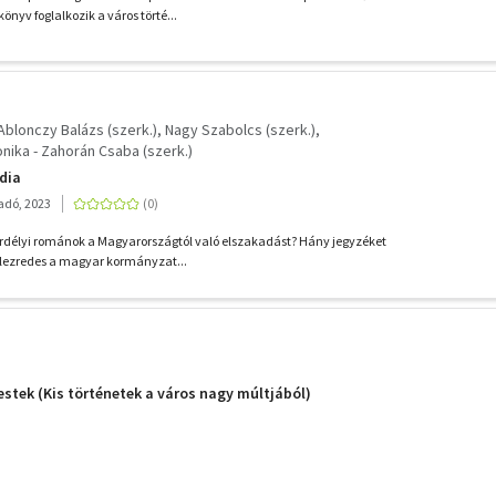
nyv foglalkozik a város törté...
Ablonczy Balázs (szerk.)
Nagy Szabolcs (szerk.)
ika - Zahorán Csaba (szerk.)
dia
adó, 2023
rdélyi románok a Magyarországtól való elszakadást? Hány jegyzéket
alezredes a magyar kormányzat...
stek (Kis történetek a város nagy múltjából)