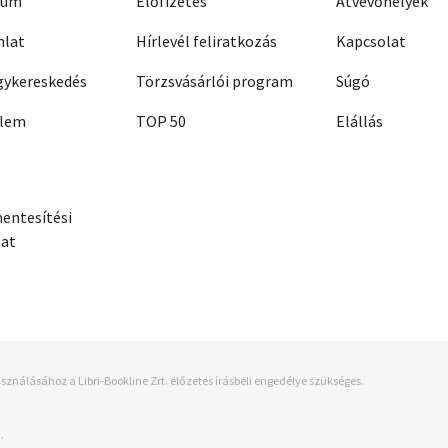
zum
Előfizetés
Átvevőhelyek
nlat
Hírlevél feliratkozás
Kapcsolat
ykereskedés
Törzsvásárlói program
Súgó
elem
TOP 50
Elállás
entesítési
zat
sználásához a Libri-Bookline Zrt. előzetes írásbeli engedélye szükséges.
.