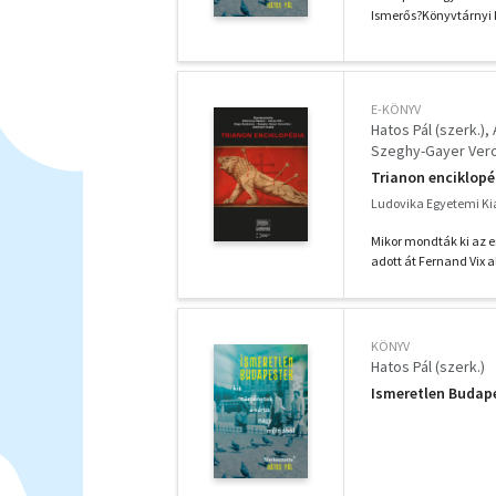
Ismerős?Könyvtárnyi kö
E-KÖNYV
Hatos Pál (szerk.)
Szeghy-Gayer Veron
Trianon enciklopé
Ludovika Egyetemi Ki
Mikor mondták ki az e
adott át Fernand Vix 
KÖNYV
Hatos Pál (szerk.)
Ismeretlen Budape