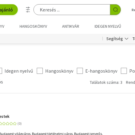
ajánló
R
YV
HANGOSKÖNYV
ANTIKVÁR
IDEGEN NYELVŰ
T
Segítség
Idegen nyelvű
Hangoskönyv
E-hangoskönyv
Po
ós
Találatok száma: 3
Rend
estek
udapest világváros. Budapest történelmi város. Budapest ismerős.