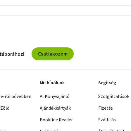
További
szűrők
Csatlakozom
 táborához!
Mit kínálunk
Segítség
ne-ról bővebben
AI Könyvajánló
Szolgáltatások
 Zöld
Ajándékkártyák
Fizetés
Bookline Reader
Szállítás