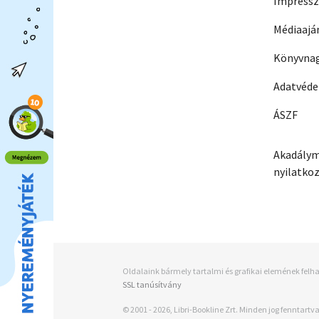
Impress
Médiaajá
Könyvnag
Adatvéd
ÁSZF
Akadálym
nyilatko
Oldalaink bármely tartalmi és grafikai elemének felha
SSL tanúsítvány
© 2001 - 2026, Libri-Bookline Zrt. Minden jog fenntartva