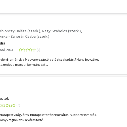
Ablonczy Balázs (szerk.)
Nagy Szabolcs (szerk.)
ika - Zahorán Csaba (szerk.)
dia
adó, 2023
rdélyi románok a Magyarországtól való elszakadást? Hány jegyzéket
alezredes a magyar kormányzat...
estek
udapest világváros. Budapest történelmi város. Budapest ismerős.
nyv foglalkozik a város törté...