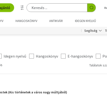
ajánló
R
YV
HANGOSKÖNYV
ANTIKVÁR
IDEGEN NYELVŰ
T
Segítség
Idegen nyelvű
Hangoskönyv
E-hangoskönyv
Po
ós
Találatok sz
stek (Kis történetek a város nagy múltjából)