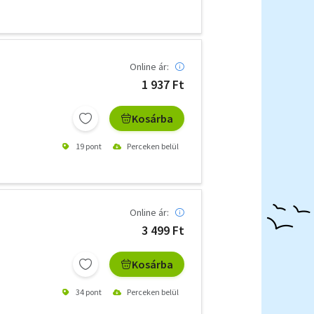
Online ár:
1 937 Ft
Kosárba
19 pont
Perceken belül
Online ár:
3 499 Ft
Kosárba
34 pont
Perceken belül