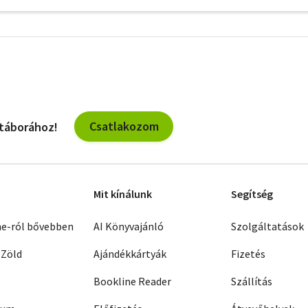
További
szűrők
Csatlakozom
 táborához!
Mit kínálunk
Segítség
ne-ról bővebben
AI Könyvajánló
Szolgáltatások
 Zöld
Ajándékkártyák
Fizetés
Bookline Reader
Szállítás