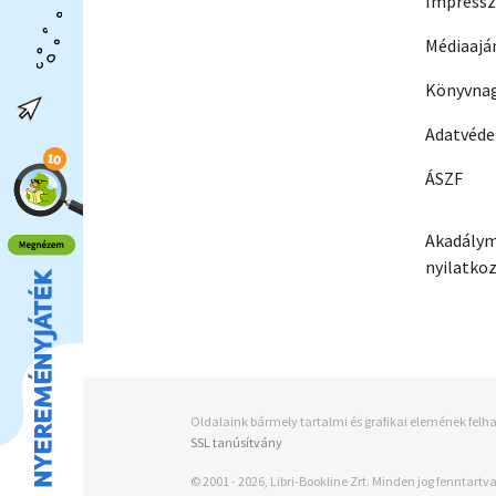
Impress
Médiaajá
Könyvnag
Adatvéd
ÁSZF
Akadálym
nyilatko
Oldalaink bármely tartalmi és grafikai elemének felha
SSL tanúsítvány
© 2001 - 2026, Libri-Bookline Zrt. Minden jog fenntartva