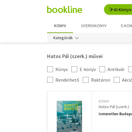
AI Könyv
KÖNYV
GYEREKKÖNYV
E-KÖN
Kategóriák
Hatos Pál (szerk.) művei
Könyv
E-könyv
Antikvár
Kategória
szűrés
További
Rendelhető
Raktáron
Akci
szűrők
KÖNYV
Hatos Pál (szerk.)
Ismeretlen Budape