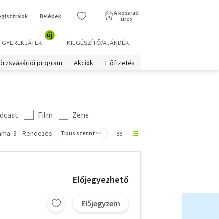
A kosarad
egisztrálok
Belépek
üres
új
GYEREKJÁTÉK
KIEGÉSZÍTŐ/AJÁNDÉK
örzsvásárlói program
Akciók
Előfizetés
dcast
Film
Zene
áma: 3
Rendezés:
Típus szerint
Előjegyezhető
Előjegyzem