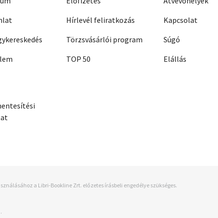
zum
Előfizetés
Átvevőhelyek
nlat
Hírlevél feliratkozás
Kapcsolat
ykereskedés
Törzsvásárlói program
Súgó
elem
TOP 50
Elállás
entesítési
zat
sználásához a Libri-Bookline Zrt. előzetes írásbeli engedélye szükséges.
.