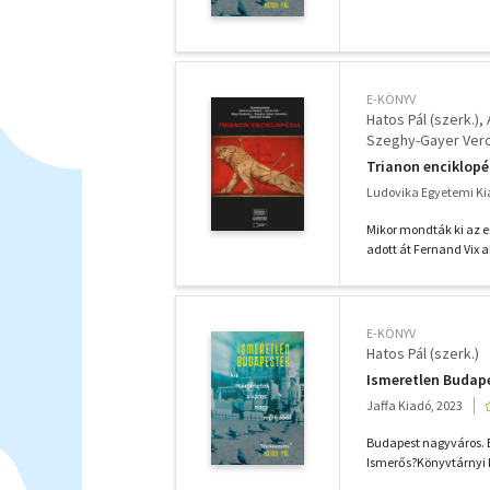
E-KÖNYV
Hatos Pál (szerk.)
Szeghy-Gayer Veron
Trianon enciklopé
Ludovika Egyetemi Ki
Mikor mondták ki az e
adott át Fernand Vix 
E-KÖNYV
Hatos Pál (szerk.)
Ismeretlen Budap
Jaffa Kiadó, 2023
Budapest nagyváros. B
Ismerős?Könyvtárnyi kö