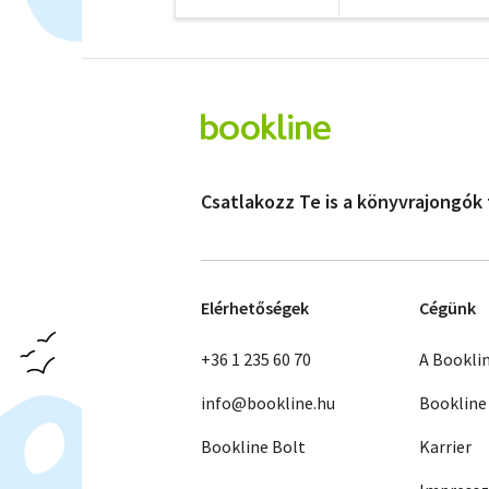
Csatlakozz Te is a könyvrajongók
Elérhetőségek
Cégünk
+36 1 235 60 70
A Bookli
info@bookline.hu
Bookline
Bookline Bolt
Karrier