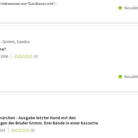
Volksweisen wie "Das Blaue Licht"...
Beszállí
 - Grimm, Sandra
ma?
 2006
Beszállí
märchen - Ausgabe letzter Hand mit den
en der Brüder Grimm. Drei Bände in einer Kassette
2014