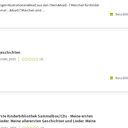
gen Illustrationen&#xa0;aus den 70ern&#xa0;- 7 Märchen für Kinder
mal ...&#xa0;7 Märchen sind ...
Beszállí
geschichten
GmbH, 2015
Beszállí
rste Kinderbibliothek Sammelbox/CDs - Meine ersten
ieder. Meine allerersten Geschichten und Lieder. Meine
hengeschichten und Lieder
Verla, 2015