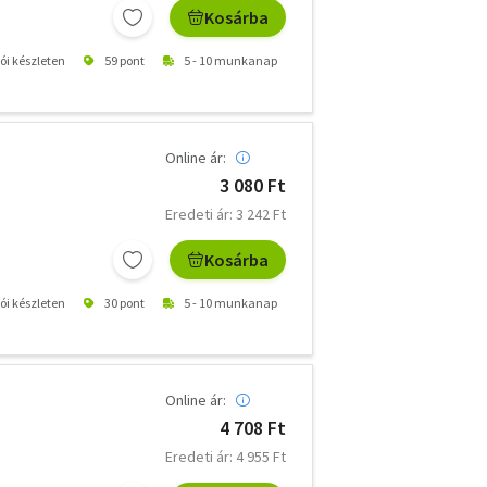
Kosárba
tói készleten
59 pont
5 - 10 munkanap
Online ár:
3 080 Ft
Eredeti ár: 3 242 Ft
Kosárba
tói készleten
30 pont
5 - 10 munkanap
Online ár:
4 708 Ft
Eredeti ár: 4 955 Ft