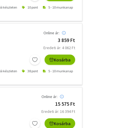
tói készleten
10 pont
5 - 10 munkanap
Online ár:
3 859 Ft
Eredeti ár: 4 062 Ft
Kosárba
tói készleten
38 pont
5 - 10 munkanap
Online ár:
15 575 Ft
Eredeti ár: 16 394 Ft
Kosárba