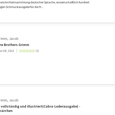
 Geschichtensammlung deutscher Sprache, wissenschaftlich fundiert
igen Schmuckausgabe für die H...
Grimm, Jacob
the Brothers Grimm
e UK, 2012
Grimm, Jacob
vollständig und illustriert(Cabra-Lederausgabe) -
märchen