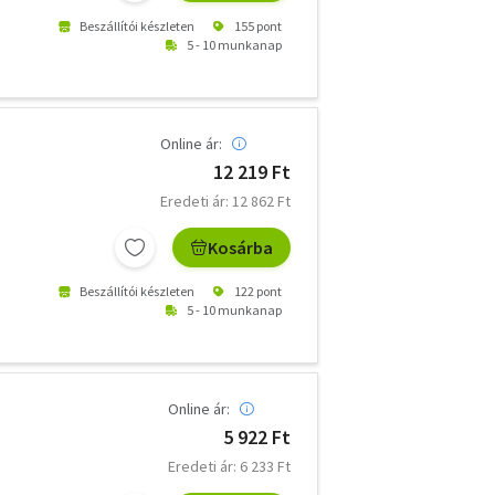
Beszállítói készleten
155 pont
5 - 10 munkanap
Online ár:
12 219 Ft
Eredeti ár: 12 862 Ft
Kosárba
Beszállítói készleten
122 pont
5 - 10 munkanap
Online ár:
5 922 Ft
Eredeti ár: 6 233 Ft