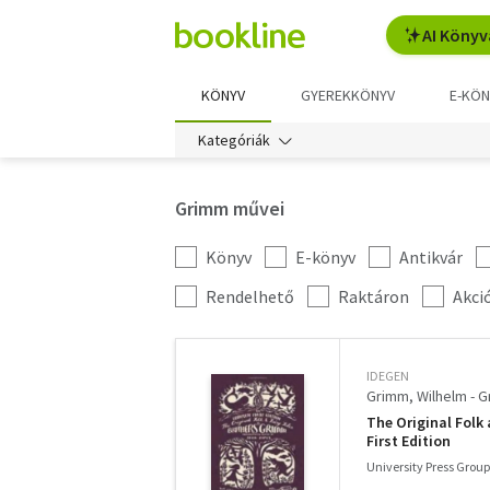
AI Könyv
KÖNYV
GYEREKKÖNYV
E-KÖN
Kategóriák
Grimm művei
Könyv
E-könyv
Antikvár
Kategória
szűrés
További
Rendelhető
Raktáron
Akci
szűrők
IDEGEN
Grimm, Wilhelm - 
The Original Folk
First Edition
University Press Group