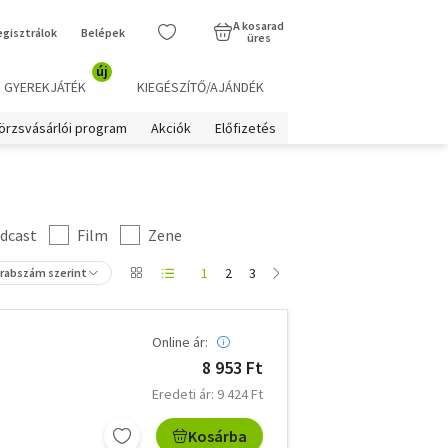
A kosarad
egisztrálok
Belépek
üres
új
GYEREKJÁTÉK
KIEGÉSZÍTŐ/AJÁNDÉK
örzsvásárlói program
Akciók
Előfizetés
dcast
Film
Zene
1
2
3
arabszám szerint
Online ár:
8 953 Ft
Eredeti ár: 9 424 Ft
Kosárba