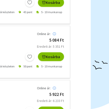
Kosárba
tói készleten
43 pont
5 - 10 munkanap
Online ár:
5 084 Ft
Eredeti ár: 5 351 Ft
Kosárba
tói készleten
50 pont
5 - 10 munkanap
Online ár:
5 922 Ft
Eredeti ár: 6 233 Ft