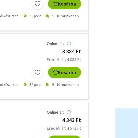
Kosárba
tói készleten
30 pont
5 - 10 munkanap
Online ár:
3 884 Ft
Eredeti ár: 4 088 Ft
Kosárba
tói készleten
38 pont
5 - 10 munkanap
Online ár:
4 343 Ft
Eredeti ár: 4 571 Ft