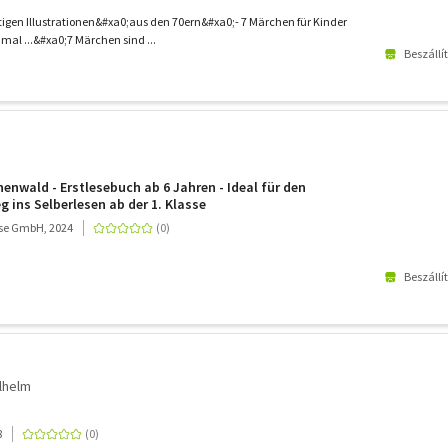
gen Illustrationen&#xa0;aus den 70ern&#xa0;- 7 Märchen für Kinder
mal ...&#xa0;7 Märchen sind ...
Beszállí
enwald - Erstlesebuch ab 6 Jahren - Ideal für den
eg ins Selberlesen ab der 1. Klasse
se GmbH, 2024
Beszállí
lhelm
8