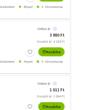
tói készleten
89 pont
5 - 10 munkanap
Online ár:
3 980 Ft
Eredeti ár: 4 189 Ft
Kosárba
tói készleten
39 pont
5 - 10 munkanap
Online ár:
1 011 Ft
Eredeti ár: 1 064 Ft
Kosárba