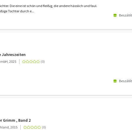
chter. Die eine ist schön und fleißig, die andere hässlich und faul.
eißige Tochter durch e...
Beszállí
e Jahreszeiten
GmbH, 2025
Beszállí
r Grimm , Band 2
hland, 2015