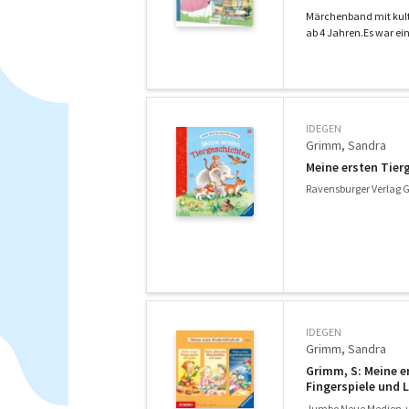
Märchenband mit kulti
ab 4 Jahren.Es war ein
IDEGEN
Grimm, Sandra
Meine ersten Tier
Ravensburger Verlag 
IDEGEN
Grimm, Sandra
Grimm, S: Meine e
Fingerspiele und L
ersten Sandmännc
Jumbo Neue Medien + 