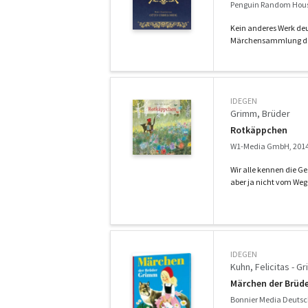
Penguin Random Hou
Kein anderes Werk deu
Märchensammlung der
IDEGEN
Grimm, Brüder
Rotkäppchen
W1-Media GmbH, 201
Wir alle kennen die G
aber ja nicht vom We
IDEGEN
Kuhn, Felicitas - G
Märchen der Brüd
Bonnier Media Deutsc