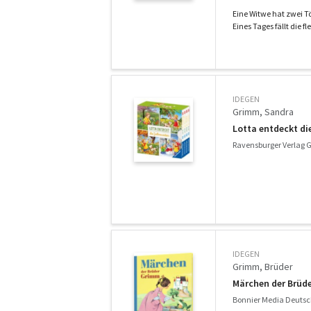
Eine Witwe hat zwei Tö
Eines Tages fällt die fl
IDEGEN
Grimm, Sandra
Lotta entdeckt di
Ravensburger Verlag 
IDEGEN
Grimm, Brüder
Märchen der Brüde
Bonnier Media Deutsc