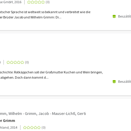
se GmbH, 2016
tscher Sprache ist weltweit so bekannt und verbreitet wie die
Beszállí
 Brüder Jacob und Wilhelm Grimm: Di...
4
eschichte: Rotkäppchen soll der Großmutter Kuchen und Wein bringen,
g abgehen. Doch dann kommt d...
Beszállí
rimm, Wilhelm - Grimm, Jacob - Mauser-Lichtl, Gerti
er Grimm
hland, 2014