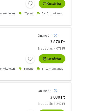
Kosárba
tói készleten
47 pont
5 - 10 munkanap
Online ár:
3 870 Ft
Eredeti ár: 4 073 Ft
Kosárba
tói készleten
38 pont
5 - 10 munkanap
Online ár:
3 080 Ft
Eredeti ár: 3 242 Ft