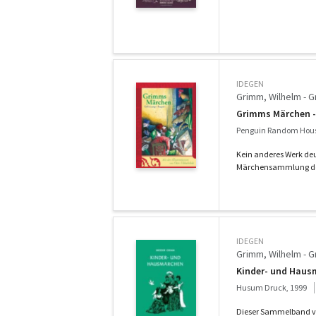
IDEGEN
Grimm, Wilhelm - 
Grimms Märchen -
Penguin Random Hou
Kein anderes Werk deu
Märchensammlung der
IDEGEN
Grimm, Wilhelm - 
Kinder- und Haus
Husum Druck, 1999
Dieser Sammelband ve