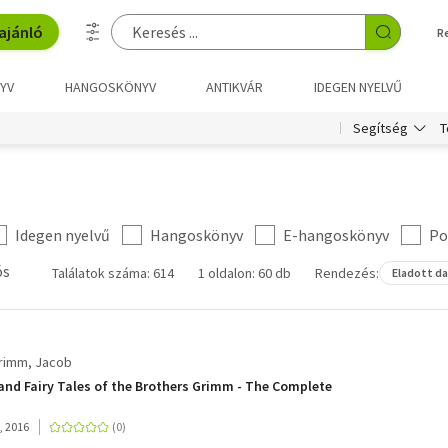
ajánló
R
YV
HANGOSKÖNYV
ANTIKVÁR
IDEGEN NYELVŰ
T
Segítség
Idegen nyelvű
Hangoskönyv
E-hangoskönyv
Po
ós
Találatok száma: 614
1 oldalon: 60 db
Rendezés:
Eladott d
Grimm, Jacob
 and Fairy Tales of the Brothers Grimm - The Complete
, 2016