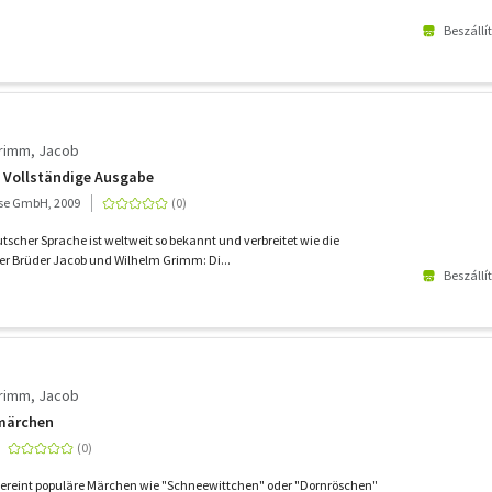
Beszállí
Grimm, Jacob
 Vollständige Ausgabe
se GmbH, 2009
tscher Sprache ist weltweit so bekannt und verbreitet wie die
 Brüder Jacob und Wilhelm Grimm: Di...
Beszállí
Grimm, Jacob
märchen
reint populäre Märchen wie "Schneewittchen" oder "Dornröschen"