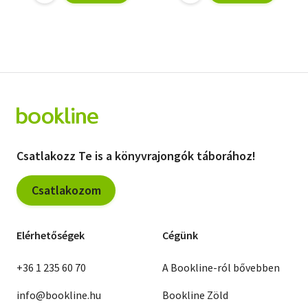
Csatlakozz Te is a könyvrajongók táborához!
Csatlakozom
Elérhetőségek
Cégünk
+36 1 235 60 70
A Bookline-ról bővebben
info@bookline.hu
Bookline Zöld