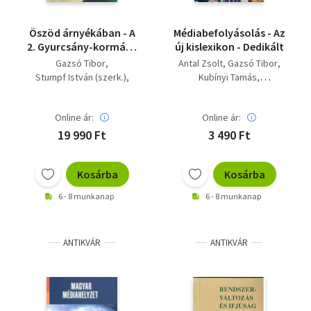
Öszöd árnyékában - A
Médiabefolyásolás - Az
2. Gyurcsány-kormány
új kislexikon - Dedikált
első éve
Gazsó Tibor
Antal Zsolt
Gazsó Tibor
Stumpf István (szerk.)
Kubínyi Tamás
G. Fodor Gábor
Pelle Veronika
Online ár:
Online ár:
19 990 Ft
3 490 Ft
Kosárba
Kosárba
6 - 8 munkanap
6 - 8 munkanap
ANTIKVÁR
ANTIKVÁR