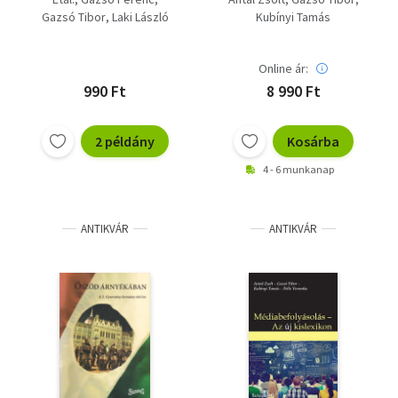
Gazsó Tibor
Laki László
Kubínyi Tamás
Online ár:
990 Ft
8 990 Ft
2 példány
Kosárba
4 - 6 munkanap
ANTIKVÁR
ANTIKVÁR