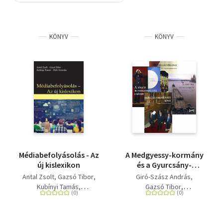
Szótár, nyelvkönyv
KÖNYV
KÖNYV
Tankönyv, segédkönyv
Társadalomtudomány
Természettudomány
Történelem
Vallás
Médiabefolyásolás - Az
A Medgyessy-kormány
új kislexikon
és a Gyurcsány-
kormány 4 kötetben
Antal Zsolt
Gazsó Tibor
Giró-Szász András
Kubínyi Tamás
Gazsó Tibor
Pelle Veronika
Stumpf István