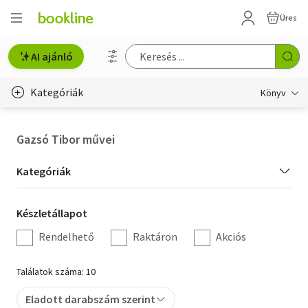
Üres
AI ajánló
Kategóriák
Könyv
Életmód, egészség
Gazsó Tibor művei
Erotika
Kategória
Kategóriák
Gyermek- és ifjúsági
szűrés
Készletállapot
Készletállapot
Hobbi, szabadidő
szűrés
Rendelhető
Raktáron
Akciós
Irodalom
Találatok száma: 10
Művészet
Eladott darabszám szerint
Szakkönyv