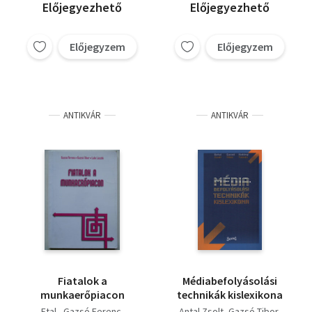
Előjegyezhető
Előjegyezhető
Előjegyzem
Előjegyzem
ANTIKVÁR
ANTIKVÁR
Fiatalok a
Médiabefolyásolási
munkaerőpiacon
technikák kislexikona
Etal.
Gazsó Ferenc
Antal Zsolt
Gazsó Tibor