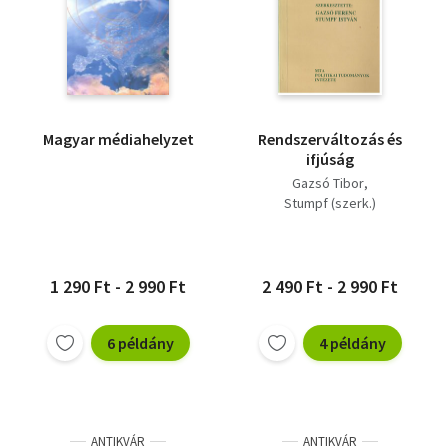
Magyar médiahelyzet
Rendszerváltozás és
ifjúság
Gazsó Tibor
Stumpf (szerk.)
1 290 Ft - 2 990 Ft
2 490 Ft - 2 990 Ft
6 példány
4 példány
ANTIKVÁR
ANTIKVÁR