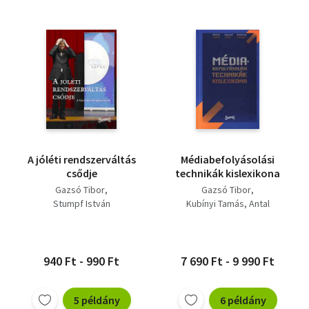
A jóléti rendszerváltás
Médiabefolyásolási
csődje
technikák kislexikona
Gazsó Tibor
Gazsó Tibor
Stumpf István
Kubínyi Tamás
Antal
940 Ft - 990 Ft
7 690 Ft - 9 990 Ft
5 példány
6 példány