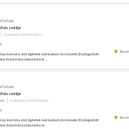
f István
áltás csődje
jó állapotú antikvár könyv
5
Beszál
sy-kormány első (Ígéretek sodrásában) és második (Elzálogosított
ikai és kormányzáskutatási el...
f István
áltás csődje
ium
jó állapotú antikvár könyv
5
Beszál
sy-kormány első (Ígéretek sodrásában) és második (Elzálogosított
ikai és kormányzáskutatási el...