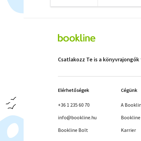
Csatlakozz Te is a könyvrajongók
Elérhetőségek
Cégünk
+36 1 235 60 70
A Bookli
info@bookline.hu
Bookline
Bookline Bolt
Karrier