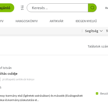
ajánló
R
YV
HANGOSKÖNYV
ANTIKVÁR
IDEGEN NYELVŰ
T
Segítség
Találatok szám
f István
áltás csődje
jó állapotú antikvár könyv
5
Beszál
sy-kormány első (Ígéretek sodrásában) és második (Elzálogosított
ikai és kormányzáskutatási el...