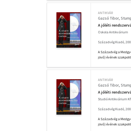
ANTIKVÁR
Gazsó Tibor
Stump
A jóléti rendszerv
Oskola Antikvárium
Századvég Kiadó, 200
A Századvég a Medgyes
jövő) évének szakpolit
ANTIKVÁR
Gazsó Tibor
Stump
A jóléti rendszerv
Studió Antikvárium Kf
Századvég Kiadó, 200
A Századvég a Medgyes
jövő) évének szakpolit