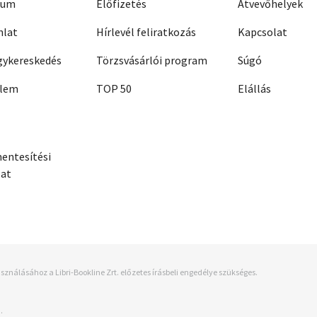
zum
Előfizetés
Átvevőhelyek
nlat
Hírlevél feliratkozás
Kapcsolat
ykereskedés
Törzsvásárlói program
Súgó
elem
TOP 50
Elállás
entesítési
zat
sználásához a Libri-Bookline Zrt. előzetes írásbeli engedélye szükséges.
.