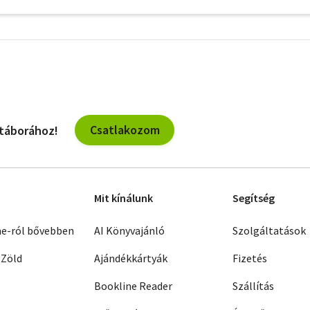
További
szűrők
Csatlakozom
 táborához!
Mit kínálunk
Segítség
ne-ról bővebben
AI Könyvajánló
Szolgáltatások
 Zöld
Ajándékkártyák
Fizetés
Bookline Reader
Szállítás