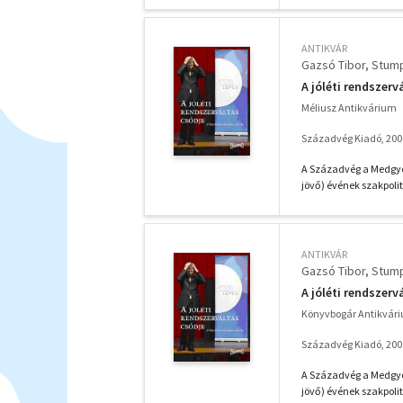
ANTIKVÁR
Gazsó Tibor
Stump
A jóléti rendszerv
Méliusz Antikvárium
Századvég Kiadó, 200
A Századvég a Medgyes
jövő) évének szakpolit
ANTIKVÁR
Gazsó Tibor
Stump
A jóléti rendszerv
Könyvbogár Antikvár
Századvég Kiadó, 200
A Századvég a Medgyes
jövő) évének szakpolit