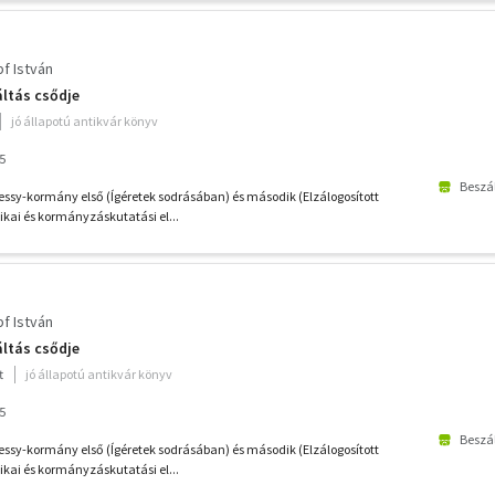
f István
áltás csődje
jó állapotú antikvár könyv
5
Beszál
sy-kormány első (Ígéretek sodrásában) és második (Elzálogosított
ikai és kormányzáskutatási el...
f István
áltás csődje
t
jó állapotú antikvár könyv
5
Beszál
sy-kormány első (Ígéretek sodrásában) és második (Elzálogosított
ikai és kormányzáskutatási el...