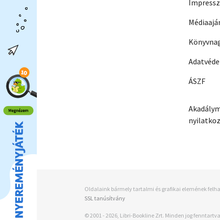
Impress
Médiaajá
Könyvnag
Adatvéd
ÁSZF
Akadálym
nyilatko
Oldalaink bármely tartalmi és grafikai elemének felha
SSL tanúsítvány
© 2001 - 2026, Libri-Bookline Zrt. Minden jog fenntartva