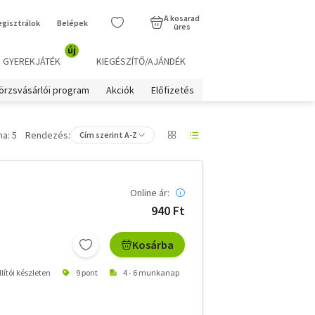
A kosarad
egisztrálok
Belépek
üres
új
GYEREKJÁTÉK
KIEGÉSZÍTŐ/AJÁNDÉK
örzsvásárlói program
Akciók
Előfizetés
a: 5
Rendezés:
Cím szerint A-Z
Online ár:
940 Ft
Kosárba
lítói készleten
9 pont
4 - 6 munkanap