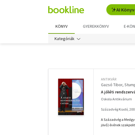
AI Könyv
KÖNYV
GYEREKKÖNYV
E-KÖN
Kategóriák
További
szűrők
ANTIKVÁR
Gazsó Tibor
Stump
A jóléti rendszerv
Oskola Antikvárium
Századvég Kiadó, 200
A Századvég a Medgyes
jövő) évének szakpolit