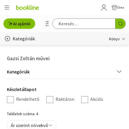
Üres
AI ajánló
Kategóriák
Könyv
Életmód, egészség
Gazsi Zoltán művei
Erotika
Kategória
Kategóriák
Gyermek- és ifjúsági
szűrés
Készletállapot
Készletállapot
Hobbi, szabadidő
szűrés
Rendelhető
Raktáron
Akciós
Irodalom
Találatok száma: 4
Művészet
Ár szerint növekvő
Szakkönyv