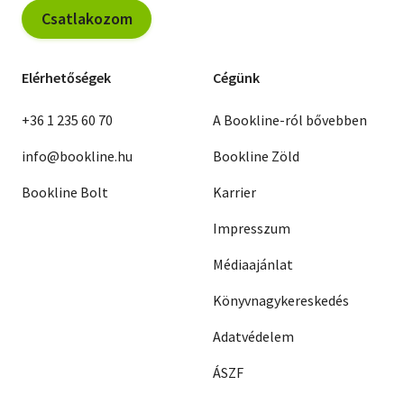
Csatlakozom
Elérhetőségek
Cégünk
+36 1 235 60 70
A Bookline-ról bővebben
info@bookline.hu
Bookline Zöld
Bookline Bolt
Karrier
Impresszum
Médiaajánlat
Könyvnagykereskedés
Adatvédelem
ÁSZF