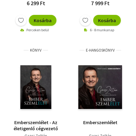
6 299 Ft
7 999 Ft
Kosárba
Kosárba
Perceken belül
6 - 8 munkanap
KÖNYV
E-HANGOSKÖNYV
Emberszemlélet - Az
Emberszemlélet
életigenlő cégvezető
Gazsi Zoltán
Gazsi Zoltán