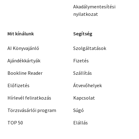
Akadálymentesítési
nyilatkozat
Mit kínálunk
Segítség
AI Könyvajánló
Szolgáltatások
Ajándékkártyák
Fizetés
Bookline Reader
Szállítás
Előfizetés
Átvevőhelyek
Hírlevél feliratkozás
Kapcsolat
Törzsvásárlói program
Súgó
TOP 50
Elállás