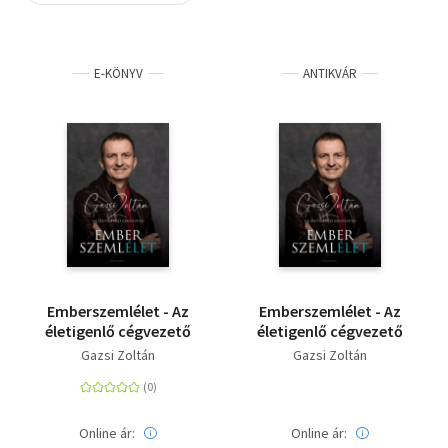
Szótár, nyelvkönyv
E-KÖNYV
ANTIKVÁR
Tankönyv, segédkönyv
Társadalomtudomány
Természettudomány
Történelem
Vallás
Emberszemlélet - Az
Emberszemlélet - Az
életigenlő cégvezető
életigenlő cégvezető
Gazsi Zoltán
Gazsi Zoltán
Online ár:
Online ár: