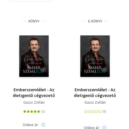
Szótár, nyelvkönyv
KÖNYV
E-KÖNYV
Tankönyv, segédkönyv
Társadalomtudomány
Természettudomány
Történelem
Vallás
Emberszemlélet - Az
Emberszemlélet - Az
életigenlő cégvezető
életigenlő cégvezető
Gazsi Zoltán
Gazsi Zoltán
Online ár:
Online ár: