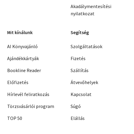
Akadálymentesítési
nyilatkozat
Mit kínálunk
Segítség
AI Könyvajánló
Szolgáltatások
Ajándékkártyák
Fizetés
Bookline Reader
Szállítás
Előfizetés
Átvevőhelyek
Hírlevél feliratkozás
Kapcsolat
Törzsvásárlói program
Súgó
TOP 50
Elállás