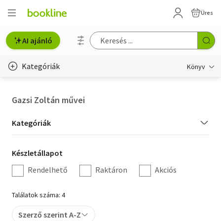
Üres
AI ajánló
Kategóriák
Könyv
Életmód, egészség
Gazsi Zoltán művei
Erotika
Kategória
Kategóriák
Gyermek- és ifjúsági
szűrés
Készletállapot
Készletállapot
Hobbi, szabadidő
szűrés
Rendelhető
Raktáron
Akciós
Irodalom
Találatok száma: 4
Művészet
Szerző szerint A-Z
Szakkönyv