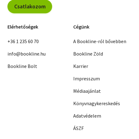
Csatlakozom
Elérhetőségek
Cégünk
+36 1 235 60 70
A Bookline-ról bővebben
info@bookline.hu
Bookline Zöld
Bookline Bolt
Karrier
Impresszum
Médiaajánlat
Könyvnagykereskedés
Adatvédelem
ÁSZF