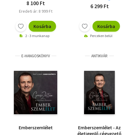
8 100 Ft
6 299 Ft
Eredeti ár: 8 999 Ft
Kosárba
Kosárba
2 - 3 munkanap
Perceken belül
E-HANGOSKÖNYV
ANTIKVÁR
Emberszemlélet
Emberszemlélet - Az
életigenlő cégvezető