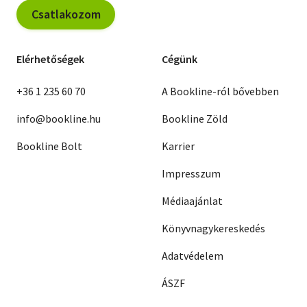
Csatlakozom
Elérhetőségek
Cégünk
+36 1 235 60 70
A Bookline-ról bővebben
info@bookline.hu
Bookline Zöld
Bookline Bolt
Karrier
Impresszum
Médiaajánlat
Könyvnagykereskedés
Adatvédelem
ÁSZF