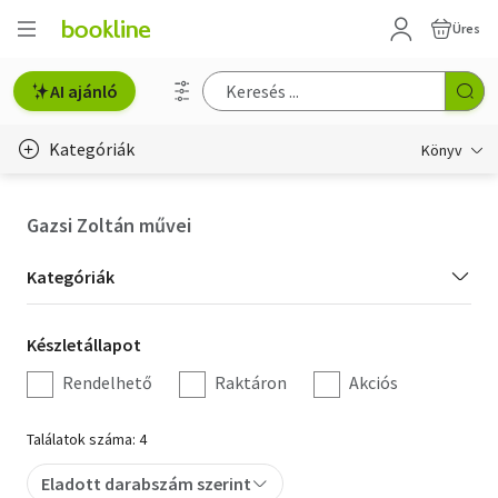
Üres
AI ajánló
Kategóriák
Könyv
Életmód, egészség
Gazsi Zoltán művei
Erotika
Kategória
Kategóriák
Gyermek- és ifjúsági
szűrés
Készletállapot
Készletállapot
Hobbi, szabadidő
szűrés
Rendelhető
Raktáron
Akciós
Irodalom
Találatok száma: 4
Művészet
Eladott darabszám szerint
Szakkönyv