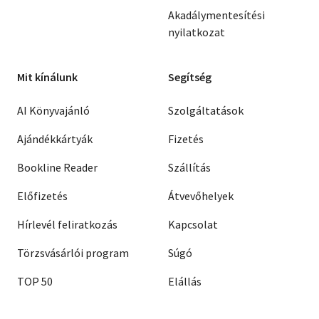
Akadálymentesítési
nyilatkozat
Mit kínálunk
Segítség
AI Könyvajánló
Szolgáltatások
Ajándékkártyák
Fizetés
Bookline Reader
Szállítás
Előfizetés
Átvevőhelyek
Hírlevél feliratkozás
Kapcsolat
Törzsvásárlói program
Súgó
TOP 50
Elállás