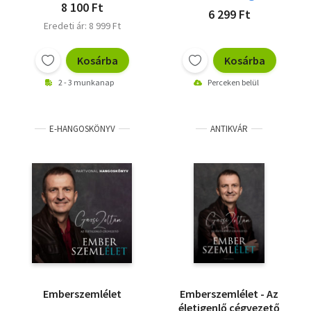
8 100 Ft
6 299 Ft
Eredeti ár: 8 999 Ft
Kosárba
Kosárba
2 - 3 munkanap
Perceken belül
E-HANGOSKÖNYV
ANTIKVÁR
Emberszemlélet
Emberszemlélet - Az
életigenlő cégvezető