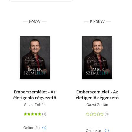
Szótár, nyelvkönyv
KÖNYV
E-KÖNYV
Tankönyv, segédkönyv
Társadalomtudomány
Természettudomány
Történelem
Vallás
Emberszemlélet - Az
Emberszemlélet - Az
életigenlő cégvezető
életigenlő cégvezető
Gazsi Zoltán
Gazsi Zoltán
Online ár:
Online ár: