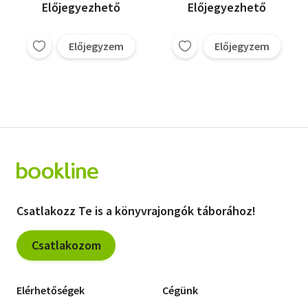
Orosz Katalin
Előjegyezhető
Előjegyezhető
Petőné dr. Csima Melinda
Résőné dr. Mellár Mónika
Előjegyzem
Előjegyzem
Tóth Anikó
Csatlakozz Te is a könyvrajongók táborához!
Csatlakozom
Elérhetőségek
Cégünk