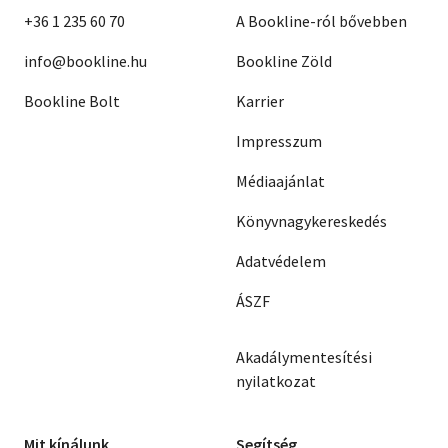
+36 1 235 60 70
A Bookline-ról bővebben
info@bookline.hu
Bookline Zöld
Bookline Bolt
Karrier
Impresszum
Médiaajánlat
Könyvnagykereskedés
Adatvédelem
ÁSZF
Akadálymentesítési
nyilatkozat
Mit kínálunk
Segítség