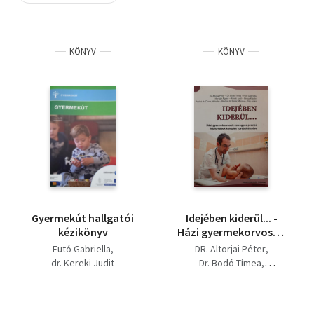
Szótár, nyelvkönyv
KÖNYV
KÖNYV
Tankönyv, segédkönyv
Társadalomtudomány
Természettudomány
Történelem
Vallás
Gyermekút hallgatói
Idejében kiderül... -
kézikönyv
Házi gyermekorvosok
és vegyes praxisú
Futó Gabriella
DR. Altorjai Péter
háziorvosok komplex
dr. Kereki Judit
Dr. Bodó Tímea
továbbképzése
Futó Gabriella
Horváth Ágnes
Kereki Judit