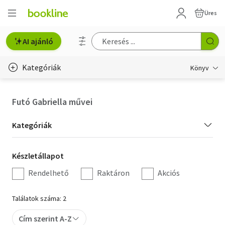
Üres
AI ajánló
Kategóriák
Könyv
Életmód, egészség
Futó Gabriella művei
Erotika
Kategória
Kategóriák
Gyermek- és ifjúsági
szűrés
Készletállapot
Készletállapot
Hobbi, szabadidő
szűrés
Rendelhető
Raktáron
Akciós
Irodalom
Találatok száma: 2
Művészet
Cím szerint A-Z
Szakkönyv