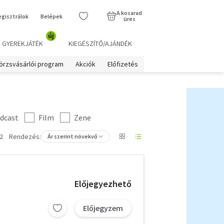
A kosarad
egisztrálok
Belépek
üres
új
GYEREKJÁTÉK
KIEGÉSZÍTŐ/AJÁNDÉK
örzsvásárlói program
Akciók
Előfizetés
dcast
Film
Zene
2
Rendezés:
Ár szerint növekvő
Előjegyezhető
Előjegyzem