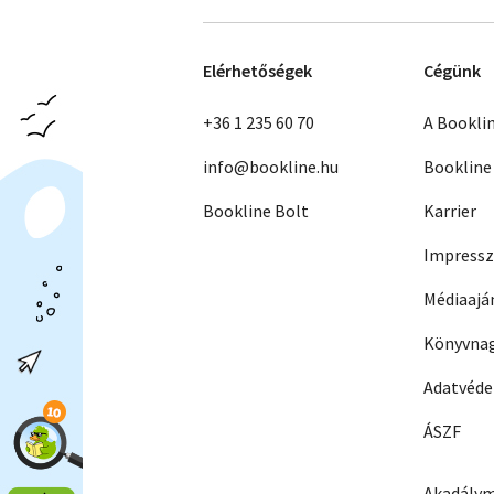
Elérhetőségek
Cégünk
+36 1 235 60 70
A Bookli
info@bookline.hu
Bookline
Bookline Bolt
Karrier
Impress
Médiaajá
Könyvnag
Adatvéd
ÁSZF
Akadálym