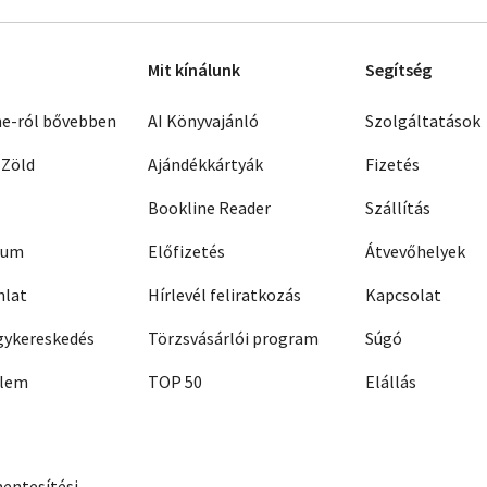
Mit kínálunk
Segítség
ne-ról bővebben
AI Könyvajánló
Szolgáltatások
 Zöld
Ajándékkártyák
Fizetés
Bookline Reader
Szállítás
zum
Előfizetés
Átvevőhelyek
nlat
Hírlevél feliratkozás
Kapcsolat
ykereskedés
Törzsvásárlói program
Súgó
elem
TOP 50
Elállás
entesítési