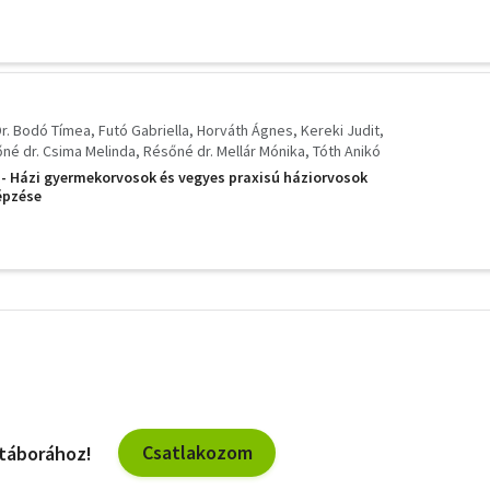
Dr. Bodó Tímea
Futó Gabriella
Horváth Ágnes
Kereki Judit
né dr. Csima Melinda
Résőné dr. Mellár Mónika
Tóth Anikó
.. - Házi gyermekorvosok és vegyes praxisú háziorvosok
épzése
További
szűrők
Csatlakozom
 táborához!