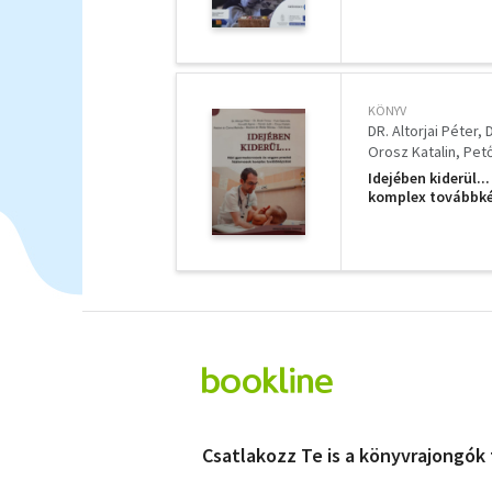
KÖNYV
DR. Altorjai Péter
Orosz Katalin
Pető
Idejében kiderül.
komplex továbbk
Csatlakozz Te is a könyvrajongók