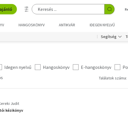
ajánló
R
YV
HANGOSKÖNYV
ANTIKVÁR
IDEGEN NYELVŰ
T
Segítség
Idegen nyelvű
Hangoskönyv
E-hangoskönyv
Po
ós
Találatok száma: 
Kereki Judit
tói kézikönyv