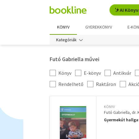
AI Könyv
KÖNYV
GYEREKKÖNYV
E-KÖN
Kategóriák
Futó Gabriella művei
Könyv
E-könyv
Antikvár
Kategória
szűrés
További
Rendelhető
Raktáron
Akci
szűrők
KÖNYV
Futó Gabriella
dr. 
Gyermekút hallga