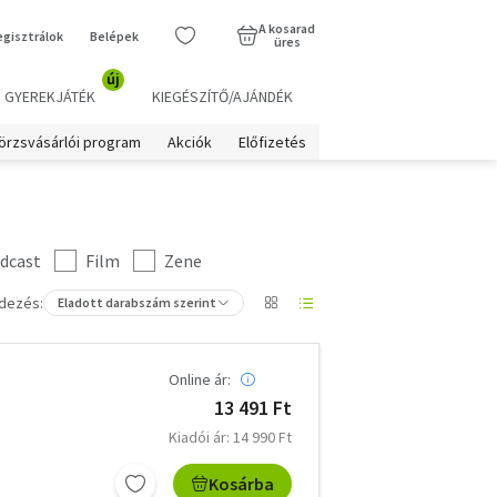
A kosarad
egisztrálok
Belépek
üres
új
GYEREKJÁTÉK
KIEGÉSZÍTŐ/AJÁNDÉK
örzsvásárlói program
Akciók
Előfizetés
dcast
Film
Zene
dezés:
Eladott darabszám szerint
Online ár:
13 491 Ft
Kiadói ár: 14 990 Ft
Kosárba