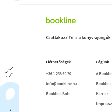
Csatlakozz Te is a könyvrajongók
Elérhetőségek
Cégünk
+36 1 235 60 70
A Bookli
info@bookline.hu
Bookline
Bookline Bolt
Karrier
Impress