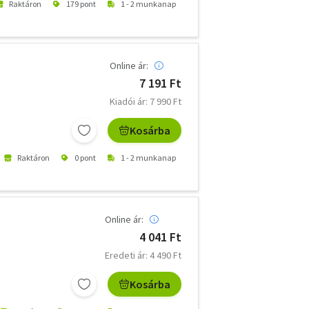
Raktáron
179 pont
1 - 2 munkanap
Online ár:
7 191 Ft
Kiadói ár: 7 990 Ft
Kosárba
Raktáron
0 pont
1 - 2 munkanap
Online ár:
4 041 Ft
Eredeti ár: 4 490 Ft
Kosárba