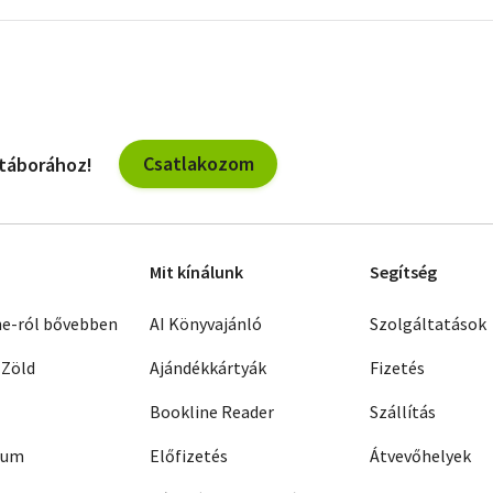
szűrők
Csatlakozom
 táborához!
Mit kínálunk
Segítség
ne-ról bővebben
AI Könyvajánló
Szolgáltatások
 Zöld
Ajándékkártyák
Fizetés
Bookline Reader
Szállítás
zum
Előfizetés
Átvevőhelyek