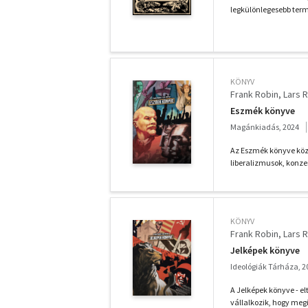
legkülönlegesebb term
KÖNYV
Frank Robin
Lars R
Eszmék könyve
Magánkiadás, 2024
Az Eszmék könyve közér
liberalizmusok, konze
KÖNYV
Frank Robin
Lars R
Jelképek könyve
Ideológiák Tárháza, 2
A Jelképek könyve - el
vállalkozik, hogy megi