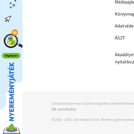
Médiaajá
Könyvnag
Adatvéd
ÁSZF
Akadálym
nyilatko
Oldalaink bármely tartalmi és grafikai elemének felha
SSL tanúsítvány
© 2001 - 2026, Libri-Bookline Zrt. Minden jog fenntartva