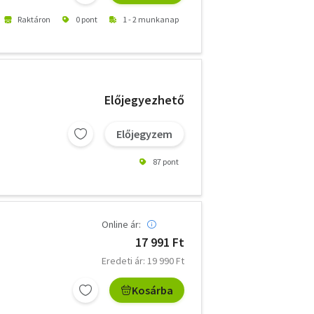
Raktáron
0 pont
1 - 2 munkanap
Előjegyezhető
Előjegyzem
87 pont
Online ár:
17 991 Ft
Eredeti ár: 19 990 Ft
Kosárba