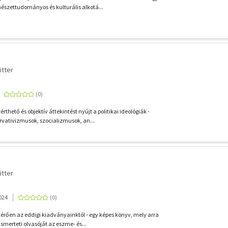
észettudományos és kulturális alkotá...
itter
thető és objektív áttekintést nyújt a politikai ideológiák -
rvativizmusok, szocializmusok, an...
itter
024
térően az eddigi kiadványainktól - egy képes könyv, mely arra
smerteti olvasóját az eszme- és...