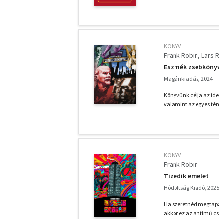
KÖNYV
Frank Robin
Lars R
Eszmék zsebköny
Magánkiadás, 2024
Könyvünk célja az ide
valamint az egyes tém
KÖNYV
Frank Robin
Tizedik emelet
Hódoltság Kiadó, 2025
Ha szeretnéd megtapas
akkor ez az antimű csa