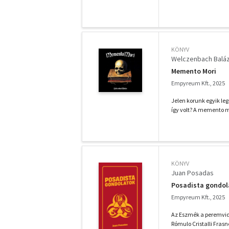
KÖNYV
Welczenbach Balá
Memento Mori
Empyreum Kft., 2025
Jelen korunk egyik le
így volt? A memento mo
KÖNYV
Juan Posadas
Posadista gondol
Empyreum Kft., 2025
Az Eszmék a peremvidé
Rómulo Cristalli Frasn