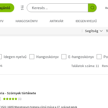
ajánló
R
YV
HANGOSKÖNYV
ANTIKVÁR
IDEGEN NYELVŰ
T
Segítség
Idegen nyelvű
Hangoskönyv
E-hangoskönyv
Po
ós
Találatok száma: 11
Ren
s
ia - Szörnyek története
(1522-1605) Monstrorum historia című műve a 17. század egyik