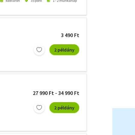
Raktáron
35 pont
1 - 2 munkanap
3 490 Ft
2 példány
27 990 Ft - 34 990 Ft
2 példány