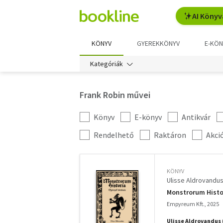
AI Könyv
KÖNYV
GYEREKKÖNYV
E-KÖN
Kategóriák
Frank Robin művei
Könyv
E-könyv
Antikvár
Kategória
szűrés
További
Rendelhető
Raktáron
Akci
szűrők
KÖNYV
Ulisse Aldrovandu
Monstrorum Histor
Empyreum Kft., 2025
Ulisse Aldrovandus