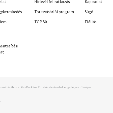
nlat
Hírlevél feliratkozás
Kapcsolat
ykereskedés
Törzsvásárlói program
Súgó
elem
TOP 50
Elállás
entesítési
zat
sználásához a Libri-Bookline Zrt. előzetes írásbeli engedélye szükséges.
.