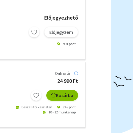
Előjegyezhető
Előjegyzem
991 pont
Online ár:
24 990 Ft
Kosárba
Beszállítói készleten
249 pont
10 - 12 munkanap