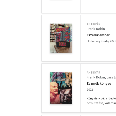
ANTIKVÁR
Frank Robin
Tizedik ember
Hódoltság Kiadó, 2025
ANTIKVÁR
Frank Robin
Lars L
Eszmék könyve
2022
Könyvünk célja ideológ
bemutatása, valamint