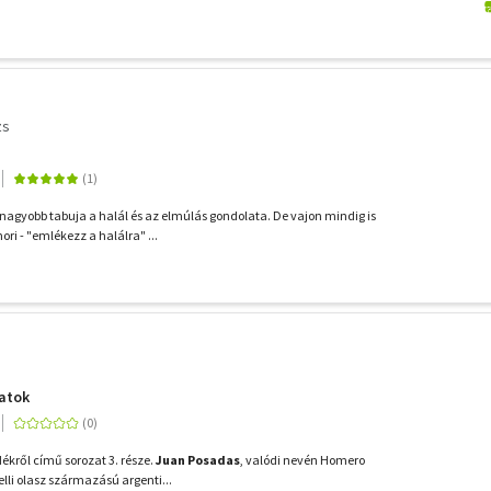
zs
gnagyobb tabuja a halál és az elmúlás gondolata. De vajon mindig is
ri - "emlékezz a halálra" ...
atok
kről című sorozat 3. része.
Juan Posadas
, valódi nevén Homero
elli olasz származású argenti...