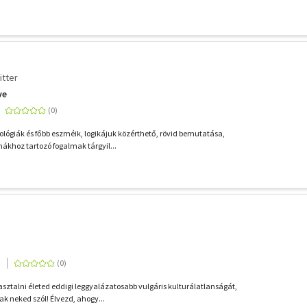
itter
ve
ológiák és főbb eszméik, logikájuk közérthető, rövid bemutatása,
ákhoz tartozó fogalmak tárgyil...
ztalni életed eddigi leggyalázatosabb vulgáris kulturálatlanságát,
k neked szól! Élvezd, ahogy...