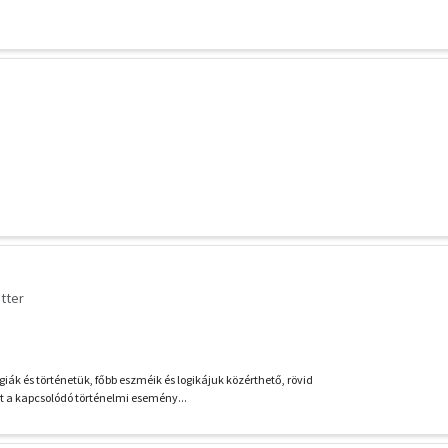
itter
iák és történetük, főbb eszméik és logikájuk közérthető, rövid
 a kapcsolódó történelmi esemény...