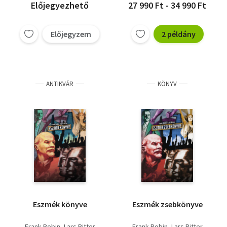
Előjegyezhető
27 990 Ft - 34 990 Ft
Előjegyzem
2 példány
ANTIKVÁR
KÖNYV
Eszmék könyve
Eszmék zsebkönyve
Frank Robin
Lars Ritter
Frank Robin
Lars Ritter