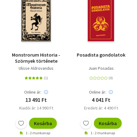
Monstrorum Historia -
Posadista gondolatok
Szörnyek története
Ulisse Aldrovandus
Juan Posadas
Online ár:
Online ár:
13 491 Ft
4 041 Ft
Kiadói ár: 14 990 Ft
Eredeti ár: 4 490 Ft
Kosárba
Kosárba
1 - 2 munkanap
1 - 2 munkanap