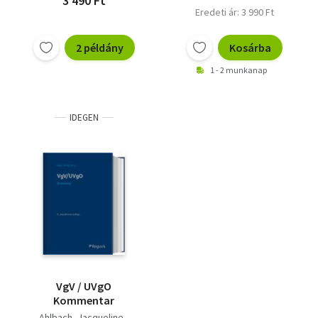
3 490 Ft
Eredeti ár: 3 990 Ft
2 példány
Kosárba
1 - 2 munkanap
IDEGEN
VgV / UVgO
Kommentar
Ahlbach, Jacqueline -