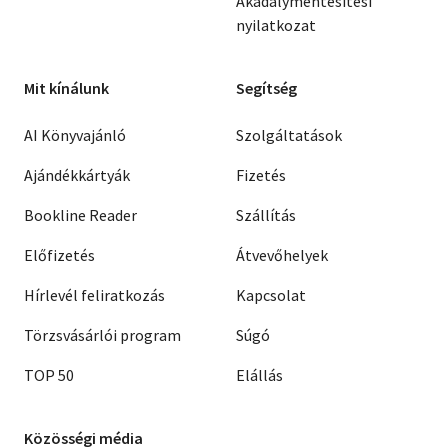
Akadálymentesítési
Schröder, Holger - Seeger,
Jan Bernd - Siedenberg,
nyilatkozat
André - Simon, Stefan -
Sorescu, Alexander -
Soudry, Daniel - Sterner,
Mit kínálunk
Segítség
Frank - Stoepker, Jan -
Stoye, Jörg - Traupel,
AI Könyvajánló
Szolgáltatások
Tobias - Böhme, Jonas
Benedikt - Versteyl, Sarah
Ajándékkártyák
Fizetés
- Voigt, Cornelia -
Weirauch, Moritz -
Bookline Reader
Szállítás
Winterberg, Charlotte -
Bonsack, Robin - Braun,
Előfizetés
Átvevőhelyek
Christian
Hírlevél feliratkozás
Kapcsolat
Törzsvásárlói program
Súgó
TOP 50
Elállás
Közösségi média