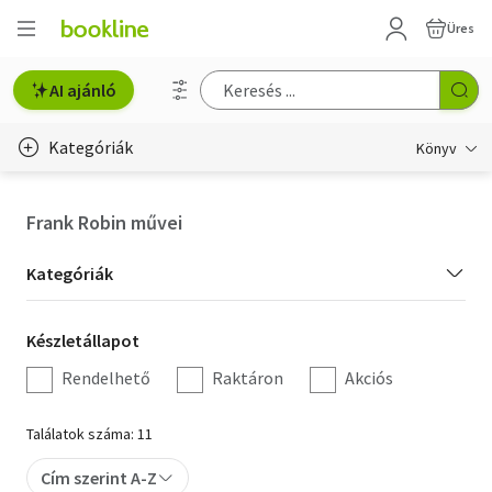
Üres
AI ajánló
Kategóriák
Könyv
Életmód, egészség
Frank Robin művei
Erotika
Kategória
Kategóriák
Gyermek- és ifjúsági
szűrés
Készletállapot
Készletállapot
Hobbi, szabadidő
szűrés
Rendelhető
Raktáron
Akciós
Irodalom
Találatok száma: 11
Művészet
Cím szerint A-Z
Szakkönyv