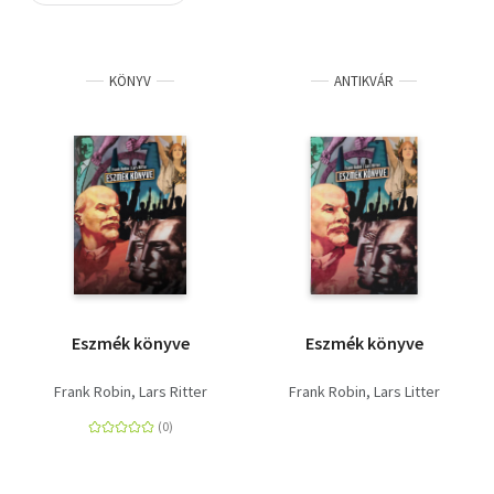
Szótár, nyelvkönyv
KÖNYV
ANTIKVÁR
Tankönyv, segédkönyv
Társadalomtudomány
Természettudomány
Történelem
Vallás
Eszmék könyve
Eszmék könyve
Frank Robin
Lars Ritter
Frank Robin
Lars Litter