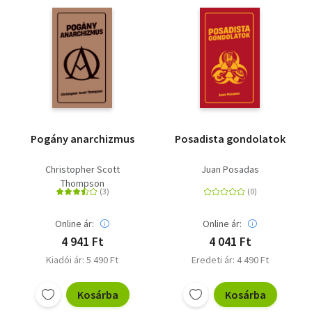
Pogány anarchizmus
Posadista gondolatok
Christopher Scott
Juan Posadas
Thompson
Online ár:
Online ár:
4 941 Ft
4 041 Ft
Kiadói ár: 5 490 Ft
Eredeti ár: 4 490 Ft
Kosárba
Kosárba