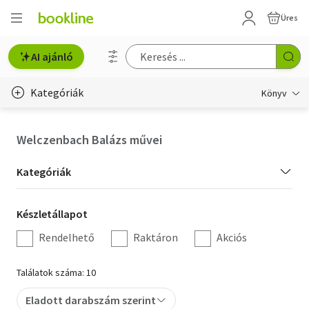
Üres
AI ajánló
Kategóriák
Könyv
Életmód, egészség
Welczenbach Balázs művei
Erotika
Kategória
Kategóriák
Gyermek- és ifjúsági
szűrés
Készletállapot
Készletállapot
Hobbi, szabadidő
szűrés
Rendelhető
Raktáron
Akciós
Irodalom
Találatok száma: 10
Művészet
Eladott darabszám szerint
Szakkönyv