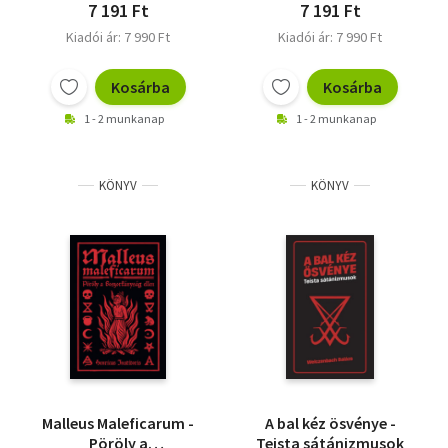
7 191 Ft
7 191 Ft
Kiadói ár: 7 990 Ft
Kiadói ár: 7 990 Ft
Kosárba
Kosárba
1 - 2 munkanap
1 - 2 munkanap
KÖNYV
KÖNYV
Malleus Maleficarum -
A bal kéz ösvénye -
Pöröly a
Teista sátánizmusok