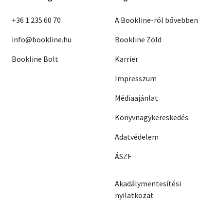
+36 1 235 60 70
A Bookline-ról bővebben
info@bookline.hu
Bookline Zöld
Bookline Bolt
Karrier
Impresszum
Médiaajánlat
Könyvnagykereskedés
Adatvédelem
ÁSZF
Akadálymentesítési
nyilatkozat