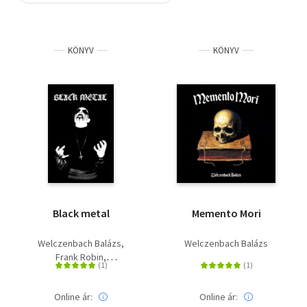
Szótár, nyelvkönyv
KÖNYV
KÖNYV
Tankönyv, segédkönyv
Társadalomtudomány
Természettudomány
Történelem
Vallás
Black metal
Memento Mori
Welczenbach Balázs
Welczenbach Balázs
Frank Robin
Havassy Gergely
Online ár:
Online ár: