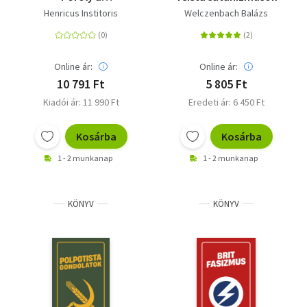
boszorkányság ellen
Henricus Institoris
Welczenbach Balázs
Online ár:
Online ár:
10 791 Ft
5 805 Ft
Kiadói ár: 11 990 Ft
Eredeti ár: 6 450 Ft
Kosárba
Kosárba
1 - 2 munkanap
1 - 2 munkanap
KÖNYV
KÖNYV