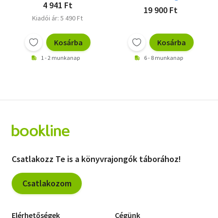
4 941 Ft
19 900 Ft
Kiadói ár: 5 490 Ft
Kosárba
Kosárba
1 - 2 munkanap
6 - 8 munkanap
Csatlakozz Te is a könyvrajongók táborához!
Csatlakozom
Elérhetőségek
Cégünk