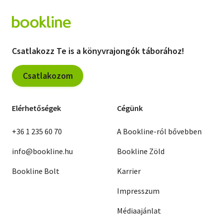
Csatlakozz Te is a könyvrajongók táborához!
Csatlakozom
Elérhetőségek
Cégünk
+36 1 235 60 70
A Bookline-ról bővebben
info@bookline.hu
Bookline Zöld
Bookline Bolt
Karrier
Impresszum
Médiaajánlat