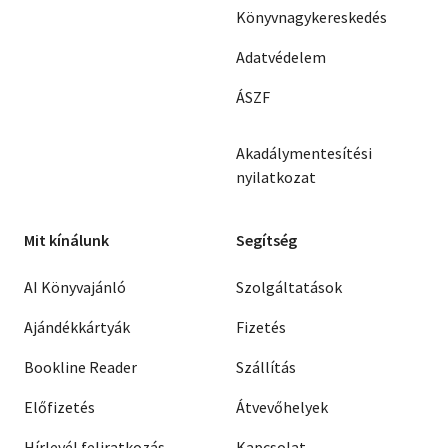
Könyvnagykereskedés
Adatvédelem
ÁSZF
Akadálymentesítési
nyilatkozat
Mit kínálunk
Segítség
AI Könyvajánló
Szolgáltatások
Ajándékkártyák
Fizetés
Bookline Reader
Szállítás
Előfizetés
Átvevőhelyek
Hírlevél feliratkozás
Kapcsolat