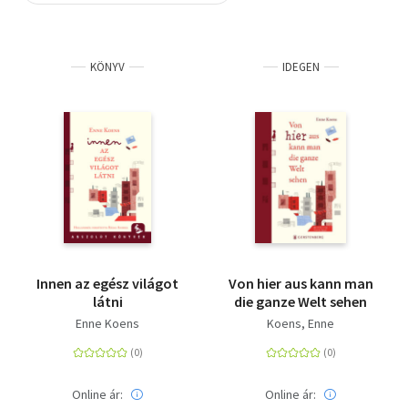
Szótár, nyelvkönyv
KÖNYV
IDEGEN
Tankönyv, segédkönyv
Társadalomtudomány
Természettudomány
Történelem
Vallás
Innen az egész világot
Von hier aus kann man
látni
die ganze Welt sehen
Enne Koens
Koens, Enne
Online ár:
Online ár: