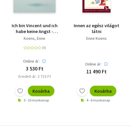
Ich bin Vincent und ich
Innen az egész világot
habe keine Angst -
látni
Lektüre mit digitalen
Koens, Enne
Enne Koens
Extras
Online ár:
Online ár:
3 530 Ft
11 490 Ft
Eredeti ár: 3 715 Ft
Kosárba
Kosárba
5 - 10 munkanap
4 - 6 munkanap