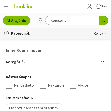
Üres
AI ajánló
Kategóriák
Könyv
Életmód, egészség
Enne Koens művei
Erotika
Kategória
Kategóriák
Gyermek- és ifjúsági
szűrés
Készletállapot
Készletállapot
Hobbi, szabadidő
szűrés
Rendelhető
Raktáron
Akciós
Irodalom
Találatok száma: 6
Művészet
Eladott darabszám szerint
Szakkönyv