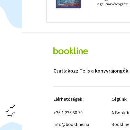
a galíciai vérengzést.
Csatlakozz Te is a könyvrajongók
Elérhetőségek
Cégünk
+36 1 235 60 70
A Bookli
info@bookline.hu
Bookline