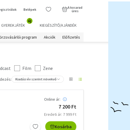
A kosarad
egisztrálok
Belépek
üres
új
GYEREKJÁTÉK
KIEGÉSZÍTŐ/AJÁNDÉK
örzsvásárlói program
Akciók
Előfizetés
dcast
Film
Zene
dezés:
Kiadási év szerint növekvő
Online ár:
7 200 Ft
Eredeti ár: 7 999 Ft
Kosárba