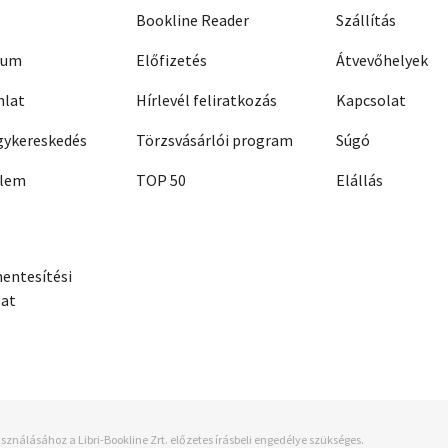
Bookline Reader
Szállítás
zum
Előfizetés
Átvevőhelyek
nlat
Hírlevél feliratkozás
Kapcsolat
ykereskedés
Törzsvásárlói program
Súgó
elem
TOP 50
Elállás
entesítési
zat
sználásához a Libri-Bookline Zrt. előzetes írásbeli engedélye szükséges.