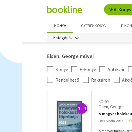
AI Könyv
KÖNYV
GYEREKKÖNYV
E-KÖN
Kategóriák
Eisen, George művei
Könyv
E-könyv
Antikvár
Kategória
szűrés
További
Rendelhető
Raktáron
Akci
szűrők
KÖNYV
Eisen, George
1 + 1
A magyar holokau
Park Kiadó, 2025
A magyar holokauszt 