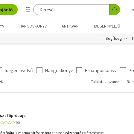
ajánló
R
YV
HANGOSKÖNYV
ANTIKVÁR
IDEGEN NYELVŰ
T
Segítség
Idegen nyelvű
Hangoskönyv
E-hangoskönyv
Po
ós
Találatok száma: 1
Ren
szt főpróbája
főpróbája új megközelítésben mutatja be a gázkamrák előtörténetét,