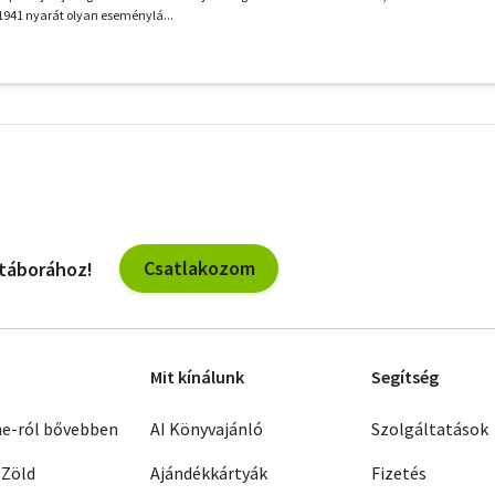
 1941 nyarát olyan eseménylá...
További
szűrők
Csatlakozom
 táborához!
Mit kínálunk
Segítség
ne-ról bővebben
AI Könyvajánló
Szolgáltatások
 Zöld
Ajándékkártyák
Fizetés