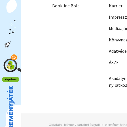
Bookline Bolt
Karrier
Impress
Médiaajá
Könyvnag
Adatvéd
ÁSZF
Akadálym
nyilatko
Oldalaink bármely tartalmi és grafikai elemének felha