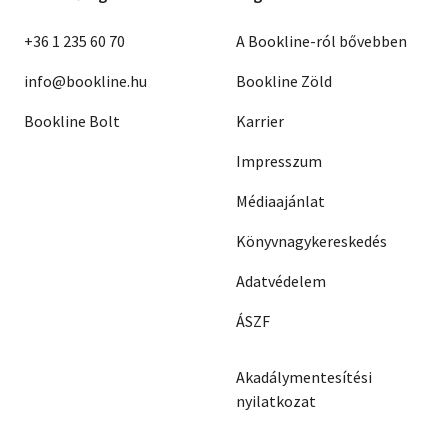
+36 1 235 60 70
A Bookline-ról bővebben
info@bookline.hu
Bookline Zöld
Bookline Bolt
Karrier
Impresszum
Médiaajánlat
Könyvnagykereskedés
Adatvédelem
ÁSZF
Akadálymentesítési
nyilatkozat