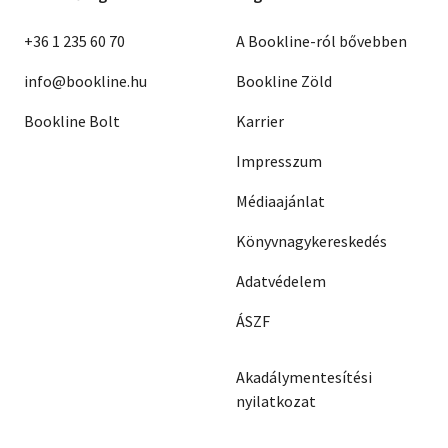
+36 1 235 60 70
A Bookline-ról bővebben
info@bookline.hu
Bookline Zöld
Bookline Bolt
Karrier
Impresszum
Médiaajánlat
Könyvnagykereskedés
Adatvédelem
ÁSZF
Akadálymentesítési
nyilatkozat