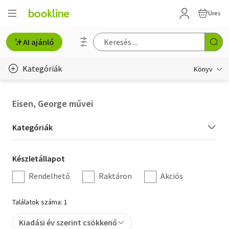
Üres
AI ajánló
Kategóriák
Könyv
Életmód, egészség
Eisen, George művei
Erotika
Kategória
Kategóriák
Gyermek- és ifjúsági
szűrés
Készletállapot
Készletállapot
Hobbi, szabadidő
szűrés
Rendelhető
Raktáron
Akciós
Irodalom
Találatok száma: 1
Művészet
Kiadási év szerint csökkenő
Szakkönyv