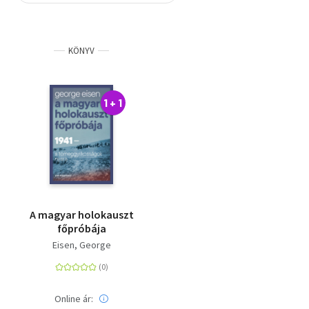
Szótár, nyelvkönyv
KÖNYV
Tankönyv, segédkönyv
Társadalomtudomány
1 + 1
Természettudomány
Történelem
Vallás
A magyar holokauszt
főpróbája
Eisen, George
Online ár: