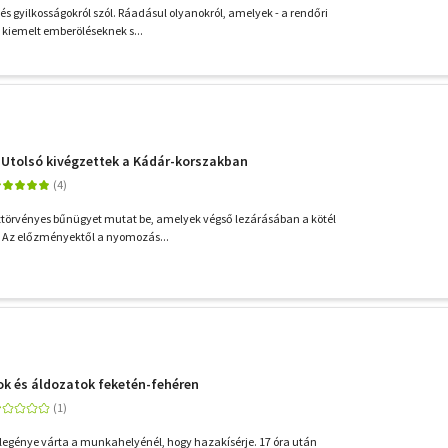
l és gyilkosságokról szól. Ráadásul olyanokról, amelyek - a rendőri
 kiemelt emberöléseknek s...
 - Utolsó kivégzettek a Kádár-korszakban
öztörvényes bűnügyet mutat be, amelyek végső lezárásában a kötél
t. Az előzményektől a nyomozás...
ok és áldozatok feketén-fehéren
legénye várta a munkahelyénél, hogy hazakísérje. 17 óra után