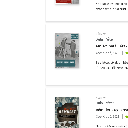
Ez a kötet gyilkosokró
szóhasználat szerint -
KÖNYV
Dulai Péter
Amiért halál járt
Cser Kiadó, 2023
Ez a kötet 19 olyan k
játszotta a főszerepe
KÖNYV
Dulai Péter
Rémület - Gyilkos
Cser Kiadó, 2025
"Május 30-án a nőt vő