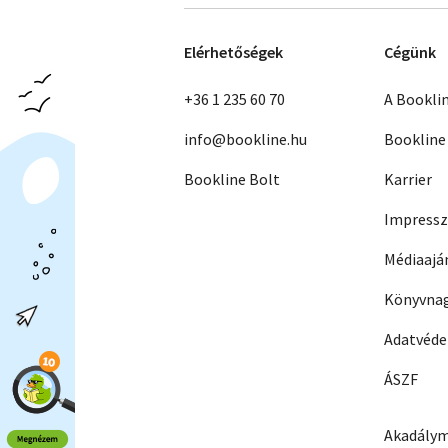
Elérhetőségek
Cégünk
+36 1 235 60 70
A Bookli
info@bookline.hu
Bookline
Bookline Bolt
Karrier
Impress
Médiaajá
Könyvnag
Adatvéd
ÁSZF
Akadálym