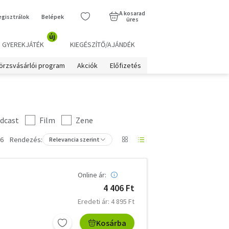
A kosarad
egisztrálok
Belépek
üres
új
GYEREKJÁTÉK
KIEGÉSZÍTŐ/AJÁNDÉK
örzsvásárlói program
Akciók
Előfizetés
dcast
Film
Zene
 6
Rendezés:
Relevancia szerint
Online ár:
4 406 Ft
Eredeti ár: 4 895 Ft
Kosárba