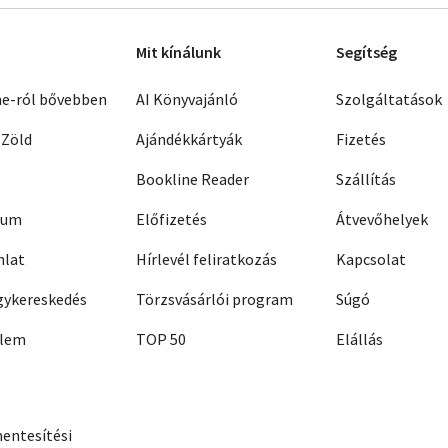
Mit kínálunk
Segítség
ne-ról bővebben
AI Könyvajánló
Szolgáltatások
 Zöld
Ajándékkártyák
Fizetés
Bookline Reader
Szállítás
zum
Előfizetés
Átvevőhelyek
nlat
Hírlevél feliratkozás
Kapcsolat
ykereskedés
Törzsvásárlói program
Súgó
elem
TOP 50
Elállás
entesítési