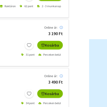
Raktáron
62 pont
2 - 3 munkanap
Online ár:
3 190 Ft
Kosárba
31 pont
Perceken belül
Online ár:
3 490 Ft
Kosárba
34 pont
Perceken belül