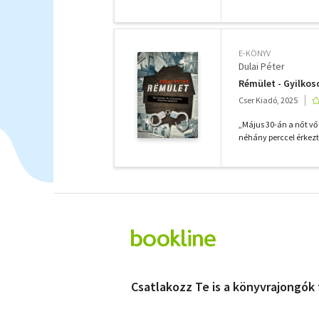
E-KÖNYV
Dulai Péter
Rémület - Gyilkos
Cser Kiadó, 2025
„Május 30-án a nőt vő
néhány perccel érkeztek 
Csatlakozz Te is a könyvrajongók