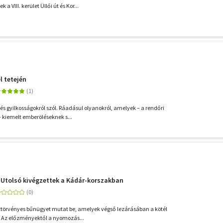
a VIII. kerület Üllői út és Kor...
l tetején
l és gyilkosságokról szól. Ráadásul olyanokról, amelyek – a rendőri
– kiemelt emberöléseknek s...
 - Utolsó kivégzettek a Kádár-korszakban
öztörvényes bűnügyet mutat be, amelyek végső lezárásában a kötél
t. Az előzményektől a nyomozás...