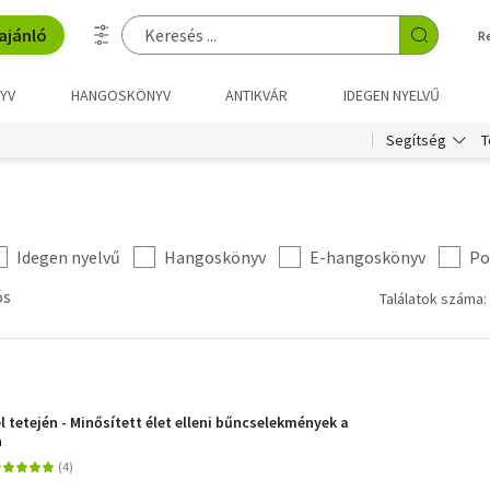
ajánló
R
YV
HANGOSKÖNYV
ANTIKVÁR
IDEGEN NYELVŰ
T
Segítség
Idegen nyelvű
Hangoskönyv
E-hangoskönyv
Po
ós
Találatok száma:
 tetején - Minősített élet elleni bűncselekmények a
n