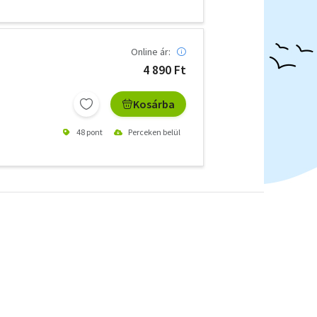
Online ár:
4 890 Ft
Kosárba
48 pont
Perceken belül