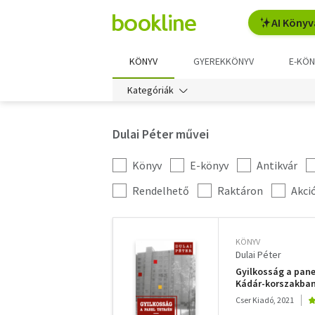
AI Könyv
KÖNYV
GYEREKKÖNYV
E-KÖN
Kategóriák
Dulai Péter művei
Könyv
E-könyv
Antikvár
Kategória
szűrés
További
Rendelhető
Raktáron
Akci
szűrők
KÖNYV
Dulai Péter
Gyilkosság a panel
Kádár-korszakba
Cser Kiadó, 2021