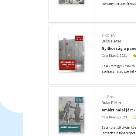
néhány perccel érkeztek 
E-KÖNYV
Dulai Péter
Gyilkosság a pane
Cser Kiadó, 2021
Ez a kötet gyilkosokró
szóhasználat szerint 
E-KÖNYV
Dulai Péter
Amiért halál járt
Cser Kiadó, 2023
Ez a kötet 19 olyan k
játszotta a főszerepe