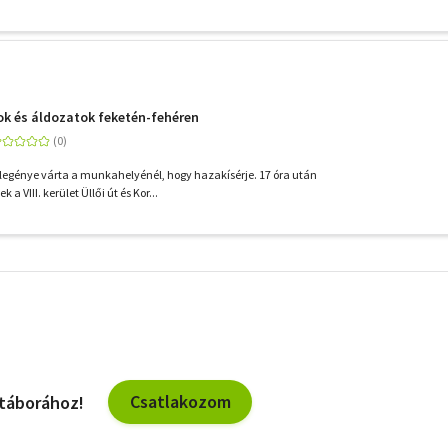
ok és áldozatok feketén-fehéren
legénye várta a munkahelyénél, hogy hazakísérje. 17 óra után
a VIII. kerület Üllői út és Kor...
További
szűrők
Csatlakozom
 táborához!