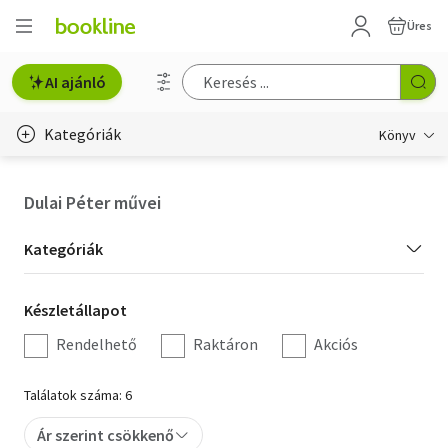
Üres
AI ajánló
Kategóriák
Könyv
Életmód, egészség
Dulai Péter művei
Erotika
Kategória
Kategóriák
Gyermek- és ifjúsági
szűrés
Készletállapot
Készletállapot
Hobbi, szabadidő
szűrés
Rendelhető
Raktáron
Akciós
Irodalom
Találatok száma: 6
Művészet
Ár szerint csökkenő
Szakkönyv