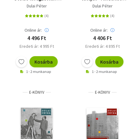
Kádár-korszakban
élet elleni
Dulai Péter
Dulai Péter
bűncselekmények a
Kádár-korszakban
Online ár:
Online ár:
4 496 Ft
4 406 Ft
Eredeti ár: 4 995 Ft
Eredeti ár: 4 895 Ft
Kosárba
Kosárba
1 - 2 munkanap
1 - 2 munkanap
E-KÖNYV
E-KÖNYV