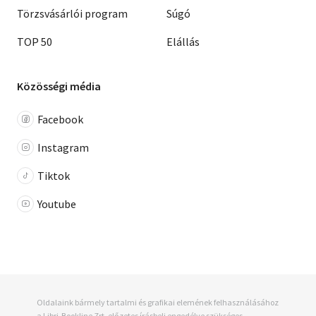
Törzsvásárlói program
Súgó
TOP 50
Elállás
Közösségi média
Facebook
Instagram
Tiktok
Youtube
Oldalaink bármely tartalmi és grafikai elemének felhasználásához
a Libri-Bookline Zrt. előzetes írásbeli engedélye szükséges.