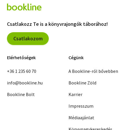
Csatlakozz Te is a könyvrajongók táborához!
Csatlakozom
Elérhetőségek
Cégünk
+36 1 235 60 70
A Bookline-ról bővebben
info@bookline.hu
Bookline Zöld
Bookline Bolt
Karrier
Impresszum
Médiaajánlat
Könyvnagykereskedés