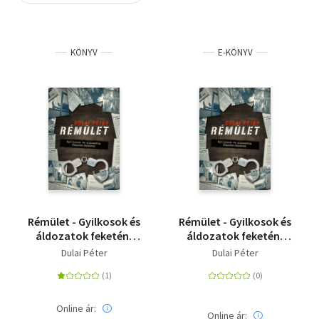
Szótár, nyelvkönyv
KÖNYV
E-KÖNYV
Tankönyv, segédkönyv
Társadalomtudomány
Természettudomány
Történelem
Vallás
Rémület - Gyilkosok és
Rémület - Gyilkosok és
áldozatok feketén-
áldozatok feketén-
fehéren
fehéren
Dulai Péter
Dulai Péter
Online ár:
Online ár: