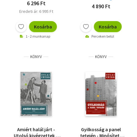
6 296 Ft
4 890 Ft
Eredeti ár: 6 995 Ft
Kosárba
Kosárba
1 - 2 munkanap
Perceken belül
KÖNYV
KÖNYV
Amiért halál járt -
Gyilkosság a panel
Utolsó kivégzettek a
tetején - Minősített