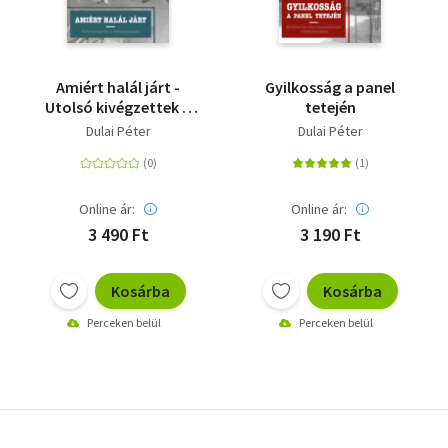
Amiért halál járt -
Gyilkosság a panel
Utolsó kivégzettek a
tetején
Kádár-korszakban
Dulai Péter
Dulai Péter
Online ár:
Online ár:
3 490 Ft
3 190 Ft
Kosárba
Kosárba
Perceken belül
Perceken belül