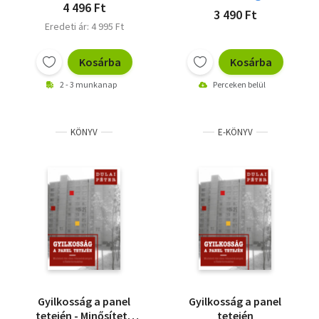
4 496 Ft
3 490 Ft
Eredeti ár: 4 995 Ft
Kosárba
Kosárba
2 - 3 munkanap
Perceken belül
KÖNYV
E-KÖNYV
Gyilkosság a panel
Gyilkosság a panel
tetején - Minősített
tetején