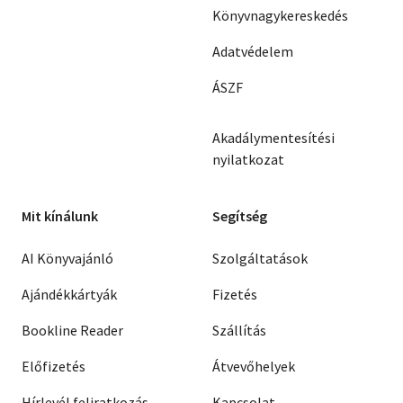
Könyvnagykereskedés
Adatvédelem
ÁSZF
Akadálymentesítési
nyilatkozat
Mit kínálunk
Segítség
AI Könyvajánló
Szolgáltatások
Ajándékkártyák
Fizetés
Bookline Reader
Szállítás
Előfizetés
Átvevőhelyek
Hírlevél feliratkozás
Kapcsolat