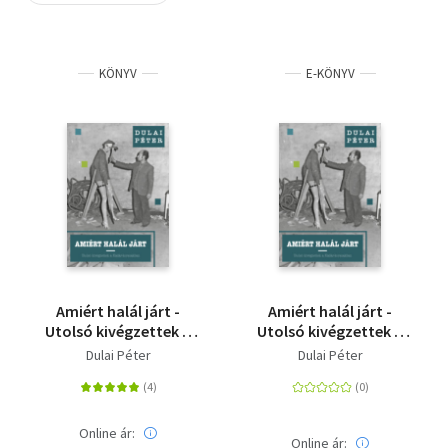
Szótár, nyelvkönyv
KÖNYV
E-KÖNYV
Tankönyv, segédkönyv
Társadalomtudomány
Természettudomány
Történelem
Vallás
Amiért halál járt -
Amiért halál járt -
Utolsó kivégzettek a
Utolsó kivégzettek a
Kádár-korszakban
Kádár-korszakban
Dulai Péter
Dulai Péter
Online ár:
Online ár: