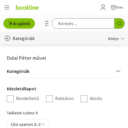
Üres
AI ajánló
Kategóriák
Könyv
Életmód, egészség
Dulai Péter művei
Erotika
Kategória
Kategóriák
Gyermek- és ifjúsági
szűrés
Készletállapot
Készletállapot
Hobbi, szabadidő
szűrés
Rendelhető
Raktáron
Akciós
Irodalom
Találatok száma: 6
Művészet
Cím szerint A-Z
Szakkönyv