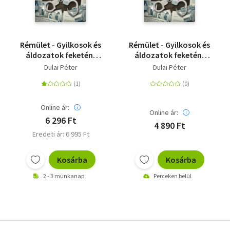
Rémület - Gyilkosok és
Rémület - Gyilkosok és
áldozatok feketén-
áldozatok feketén-
fehéren
fehéren
Dulai Péter
Dulai Péter
Online ár:
Online ár:
6 296 Ft
4 890 Ft
Eredeti ár: 6 995 Ft
Kosárba
Kosárba
2 - 3 munkanap
Perceken belül