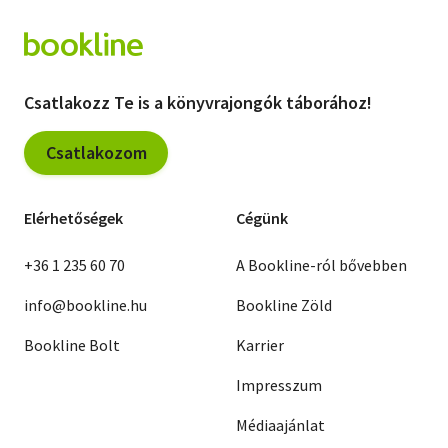
Csatlakozz Te is a könyvrajongók táborához!
Csatlakozom
Elérhetőségek
Cégünk
+36 1 235 60 70
A Bookline-ról bővebben
info@bookline.hu
Bookline Zöld
Bookline Bolt
Karrier
Impresszum
Médiaajánlat