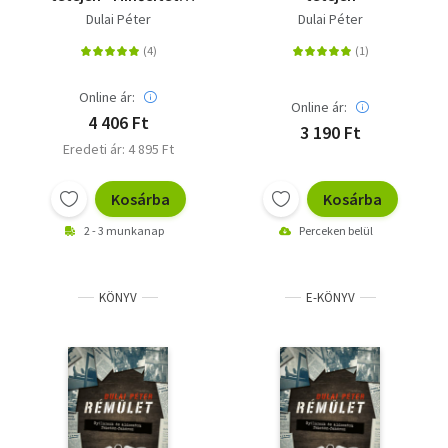
élet elleni
Dulai Péter
Dulai Péter
bűncselekmények a
Kádár-korszakban
Online ár:
Online ár:
4 406 Ft
3 190 Ft
Eredeti ár: 4 895 Ft
Kosárba
Kosárba
2 - 3 munkanap
Perceken belül
KÖNYV
E-KÖNYV