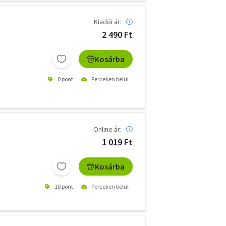
Kiadói ár:
2 490 Ft
Kosárba
0 pont
Perceken belül
Online ár:
1 019 Ft
Kosárba
10 pont
Perceken belül