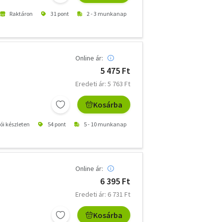
Raktáron
31 pont
2 - 3 munkanap
Online ár:
5 475 Ft
Eredeti ár: 5 763 Ft
Kosárba
tói készleten
54 pont
5 - 10 munkanap
Online ár:
6 395 Ft
Eredeti ár: 6 731 Ft
Kosárba