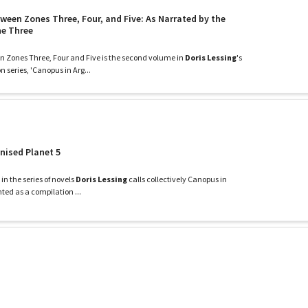
ween Zones Three, Four, and Five: As Narrated by the
ne Three
 Zones Three, Four and Five is the second volume in
Doris Lessing
's
n series, 'Canopus in Arg...
onised Planet 5
 in the series of novels
Doris Lessing
calls collectively Canopus in
nted as a compilation ...