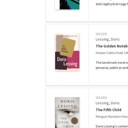
első regényével nagy fe
IDEGEN
Lessing, Doris
The Golden Note
Harper Collins Publ. U
The landmark novel of 
personal, political and 
IDEGEN
Lessing, Doris
The Fifth Child
Penguin Random Hous
Doris Lessing's contem