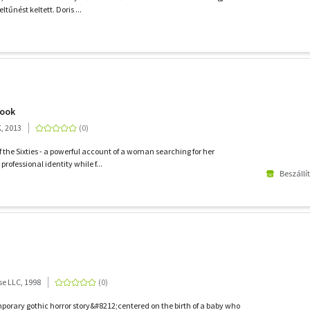
ltűnést keltett. Doris ...
book
K, 2013
the Sixties - a powerful account of a woman searching for her
professional identity while f...
Beszállí
e LLC, 1998
porary gothic horror story&#8212;centered on the birth of a baby who