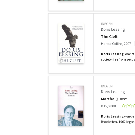
IDEGEN
Doris Lessing
The Cleft
Harper Collins, 2007
Doris Lessing
, one o
society free from sexual
IDEGEN
Doris Lessing
Martha Quest
DTV, 2008
Doris Lessing
wurde 1
Rhodesien. 1962 legte 