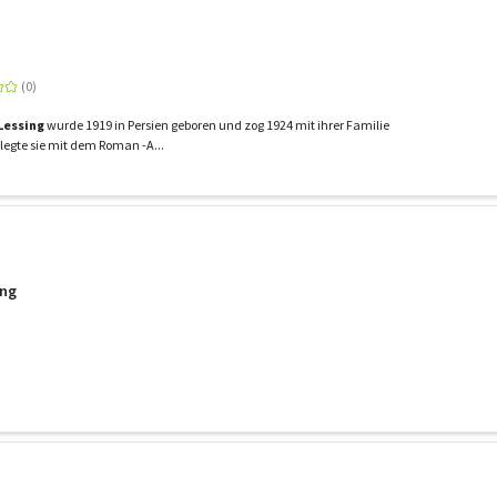
Lessing
wurde 1919 in Persien geboren und zog 1924 mit ihrer Familie
legte sie mit dem Roman -A...
ing