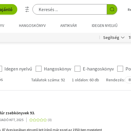
ajánló
R
YV
HANGOSKÖNYV
ANTIKVÁR
IDEGEN NYELVŰ
T
Segítség
Idegen nyelvű
Hangoskönyv
E-hangoskönyv
Po
ós
Találatok száma: 92
1 oldalon: 60 db
Rendezés:
E
adúr zsebkönyvek 93.
IADÓ KFT, 2025
, 87 éves korában elnyerő brit írónő már ezzel az 1950-ben megjelent