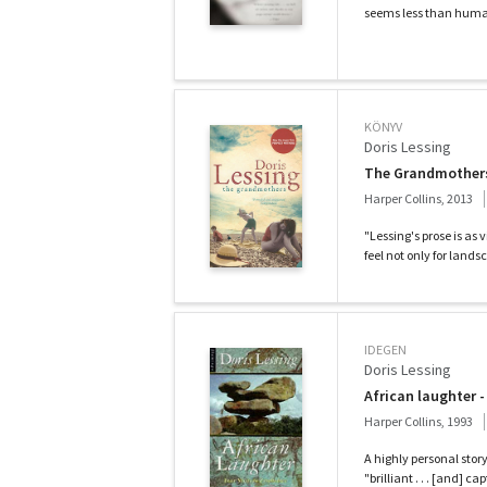
seems less than human
KÖNYV
Doris Lessing
The Grandmother
Harper Collins, 2013
"Lessing's prose is as 
feel not only for landsc
IDEGEN
Doris Lessing
African laughter 
Harper Collins, 1993
A highly personal story
"brilliant . . . [and] ca