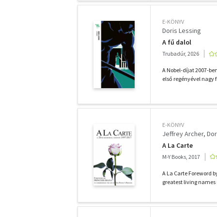
E-KÖNYV
Doris Lessing
A fű dalol
Trubadúr, 2026
A Nobel-díjat 2007-ben
első regényével nagy fe
E-KÖNYV
Jeffrey Archer
Dor
A La Carte
M-Y Books, 2017
A La Carte Foreword by
greatest living names i