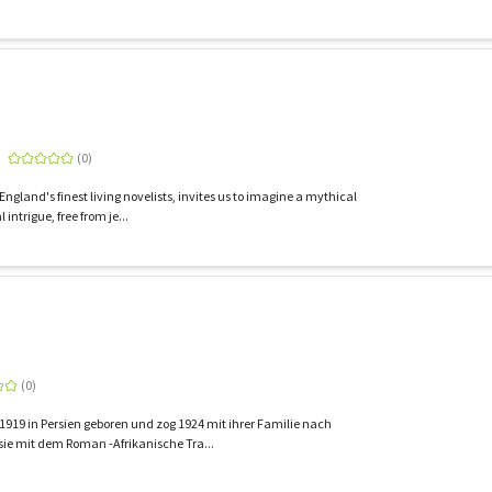
f England's finest living novelists, invites us to imagine a mythical
 intrigue, free from je...
919 in Persien geboren und zog 1924 mit ihrer Familie nach
sie mit dem Roman -Afrikanische Tra...