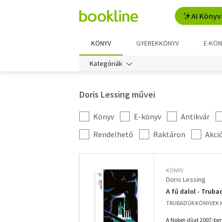
AI Könyv
KÖNYV
GYEREKKÖNYV
E-KÖN
Kategóriák
Doris Lessing művei
Könyv
E-könyv
Antikvár
Kategória
szűrés
További
Rendelhető
Raktáron
Akci
szűrők
KÖNYV
Doris Lessing
A fű dalol - Trub
TRUBADÚR KÖNYVEK K
A Nobel-díjat 2007-ben