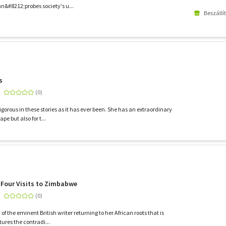
&#8212;probes society's u...
Beszállí
s
vigorous in these stories as it has ever been. She has an extraordinary
ape but also for t...
- Four Visits to Zimbabwe
 of the eminent British writer returning to her African roots that is
ptures the contradi...