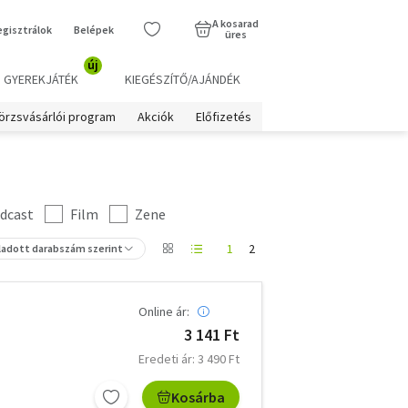
A kosarad
egisztrálok
Belépek
üres
új
GYEREKJÁTÉK
KIEGÉSZÍTŐ/AJÁNDÉK
örzsvásárlói program
Akciók
Előfizetés
dcast
Film
Zene
1
2
ladott darabszám szerint
Online ár:
3 141 Ft
Eredeti ár: 3 490 Ft
Kosárba