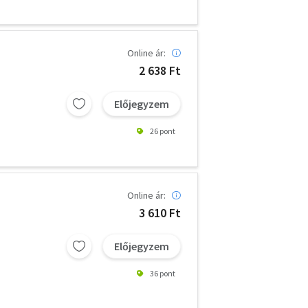
Online ár:
2 638 Ft
Előjegyzem
26 pont
Online ár:
3 610 Ft
Előjegyzem
36 pont