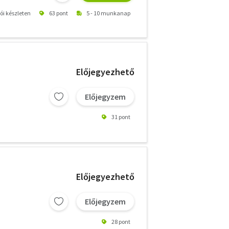
tói készleten
63 pont
5 - 10 munkanap
Előjegyezhető
Előjegyzem
31 pont
Előjegyezhető
Előjegyzem
28 pont