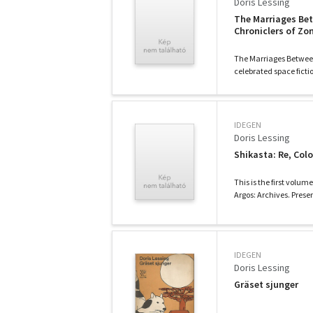
Doris Lessing
The Marriages Bet
Chroniclers of Zo
The Marriages Between
celebrated space fictio
IDEGEN
Doris Lessing
Shikasta: Re, Col
This is the first volume
Argos: Archives. Prese
IDEGEN
Doris Lessing
Gräset sjunger