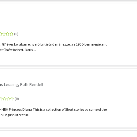
, 87 éves korában elnyerő brit írónő már ezzel az 1950-ben megjelent
ltűnést keltett. Doris ...
is Lessing
Ruth Rendell
 HRH Princess Diana This is a collection of Short stories by some of the
n English literatur...