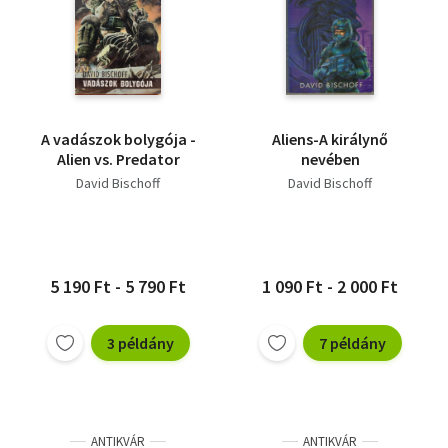
A vadászok bolygója -
Aliens-A királynő
Alien vs. Predator
nevében
David Bischoff
David Bischoff
5 190 Ft - 5 790 Ft
1 090 Ft - 2 000 Ft
3 példány
7 példány
ANTIKVÁR
ANTIKVÁR