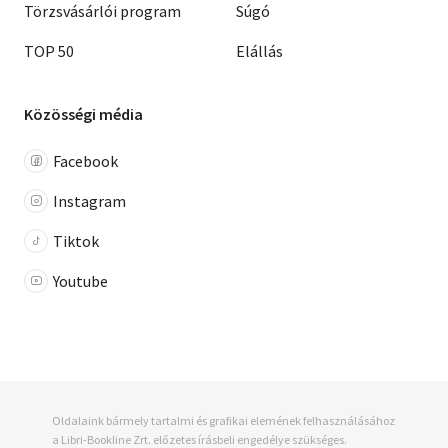
Törzsvásárlói program
Súgó
TOP 50
Elállás
Közösségi média
Facebook
Instagram
Tiktok
Youtube
Oldalaink bármely tartalmi és grafikai elemének felhasználásához
a Libri-Bookline Zrt. előzetes írásbeli engedélye szükséges.