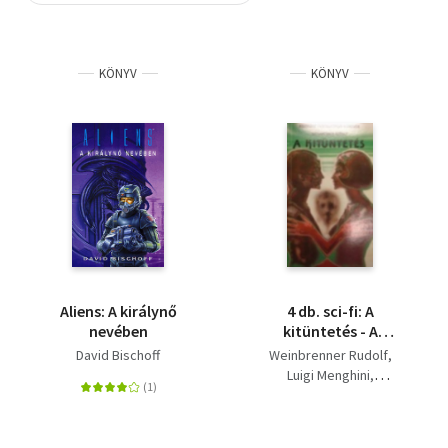
Szótár, nyelvkönyv
KÖNYV
KÖNYV
Tankönyv, segédkönyv
Társadalomtudomány
Természettudomány
Történelem
Vallás
Aliens: A királynő
4 db. sci-fi: A
nevében
kitüntetés - A
felhőbirodalom -
David Bischoff
Weinbrenner Rudolf
Távoli tűz - Az ufó-
Luigi Menghini
összeesküvés
Zsoldos Péter
David Bischoff