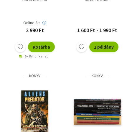
Online ár:
2 990 Ft
1 600 Ft - 1 990 Ft
Kosárba
2 példány
6 - 8 munkanap
KÖNYV
KÖNYV