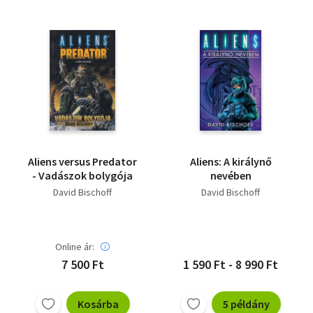
Aliens versus Predator
Aliens: A királynő
- Vadászok bolygója
nevében
David Bischoff
David Bischoff
Online ár:
7 500 Ft
1 590 Ft - 8 990 Ft
Kosárba
5 példány