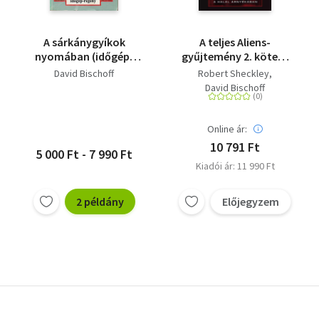
A sárkánygyíkok
A teljes Aliens-
nyomában (időgép-
gyűjtemény 2. kötet -
regény)
Díszkiadás -
David Bischoff
Robert Sheckley
(Különleges kiadás)
David Bischoff
Online ár:
10 791 Ft
5 000 Ft - 7 990 Ft
Kiadói ár: 11 990 Ft
2 példány
Előjegyzem