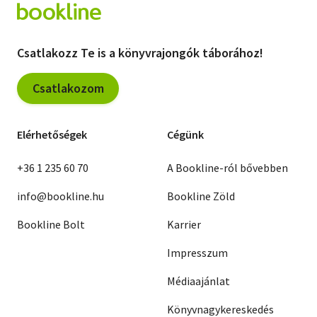
Csatlakozz Te is a könyvrajongók táborához!
Csatlakozom
Elérhetőségek
Cégünk
+36 1 235 60 70
A Bookline-ról bővebben
info@bookline.hu
Bookline Zöld
Bookline Bolt
Karrier
Impresszum
Médiaajánlat
Könyvnagykereskedés