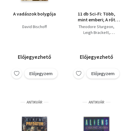
A vadászok bolygója
11 db Sci-Fi: Több,
mint emberi; A rőt
csillag; Utazások az
David Bischoff
Theodore Sturgeon
időgéppel; Darkover;
Leigh Brackett
Baphomet birodalma;
Wells-Friedell Jeter
A fantomriska;
Pierre Barbet
Jövőlátó ember;
Rudyard Kipling
Chocky; Bundás
Robert Silvenberg
Előjegyezhető
Előjegyezhető
népség; Hamis
John Wyndham
tükörkép; Massza
H. Beam Piper
Előjegyzem
Előjegyzem
Edgar Pangborn
David Bischoff
ANTIKVÁR
ANTIKVÁR