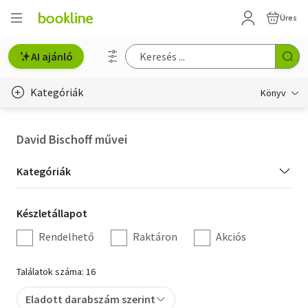
Üres
AI ajánló
Kategóriák
Könyv
Életmód, egészség
David Bischoff művei
Erotika
Kategória
Kategóriák
Gyermek- és ifjúsági
szűrés
Készletállapot
Készletállapot
Hobbi, szabadidő
szűrés
Rendelhető
Raktáron
Akciós
Irodalom
Találatok száma: 16
Művészet
Eladott darabszám szerint
Szakkönyv