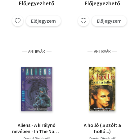
Előjegyezhető
Előjegyezhető
Előjegyzem
Előjegyzem
ANTIKVÁR
ANTIKVÁR
Aliens - A királynő
A holló ( S szólt a
nevében - In The Name
holló...)
of the queen
David Bischoff
David Bischoff