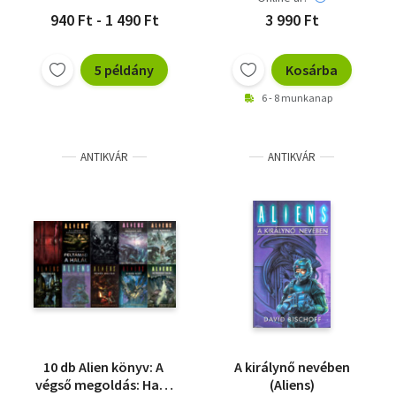
940 Ft - 1 490 Ft
3 990 Ft
5 példány
Kosárba
6 - 8 munkanap
ANTIKVÁR
ANTIKVÁR
10 db Alien könyv: A ​
A királynő nevében
végső megoldás: Halál
(Aliens)