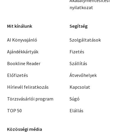
Akadálymentesítési
nyilatkozat
Mit kínálunk
Segítség
AI Könyvajánló
Szolgáltatások
Ajándékkártyák
Fizetés
Bookline Reader
Szállítás
Előfizetés
Átvevőhelyek
Hírlevél feliratkozás
Kapcsolat
Törzsvásárlói program
Súgó
TOP 50
Elállás
Közösségi média