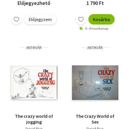
Előjegyezhető
1 790 Ft
Előjegyzem
Kosárba
6 - 8 munkanap
ANTIKVÁR
ANTIKVÁR
The crazy world of
The Crazy World of
jogging
Sex
David Pye
David Pye