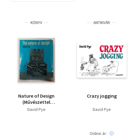
Szótár, nyelvkönyv
KÖNYV
ANTIKVÁR
Tankönyv, segédkönyv
Társadalomtudomány
Természettudomány
Történelem
Vallás
Nature of Design
Crazy jogging
(Művészettel
kapcsolatos kötet,
David Pye
David Pye
angol nyelven)
Online ár: