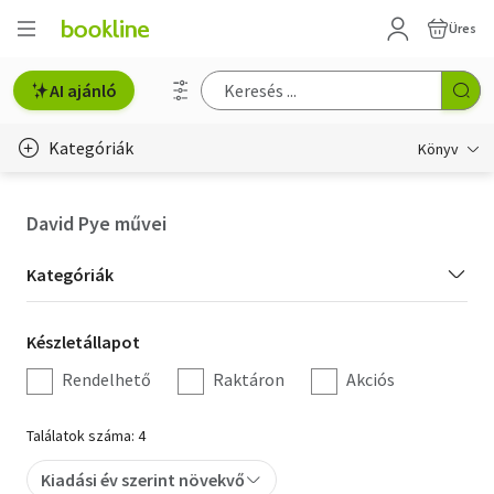
Üres
AI ajánló
Kategóriák
Könyv
Életmód, egészség
David Pye művei
Erotika
Kategória
Kategóriák
Gyermek- és ifjúsági
szűrés
Készletállapot
Készletállapot
Hobbi, szabadidő
szűrés
Rendelhető
Raktáron
Akciós
Irodalom
Találatok száma: 4
Művészet
Kiadási év szerint növekvő
Szakkönyv