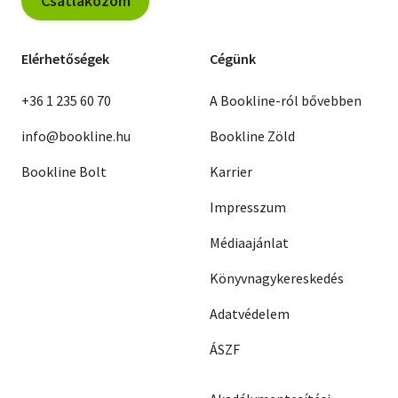
Csatlakozom
Elérhetőségek
Cégünk
+36 1 235 60 70
A Bookline-ról bővebben
info@bookline.hu
Bookline Zöld
Bookline Bolt
Karrier
Impresszum
Médiaajánlat
Könyvnagykereskedés
Adatvédelem
ÁSZF