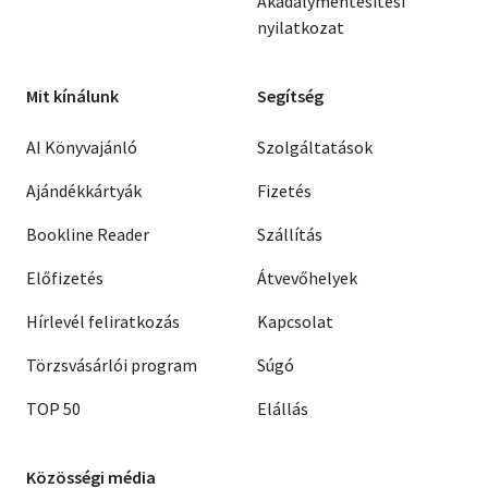
Akadálymentesítési
nyilatkozat
Mit kínálunk
Segítség
AI Könyvajánló
Szolgáltatások
Ajándékkártyák
Fizetés
Bookline Reader
Szállítás
Előfizetés
Átvevőhelyek
Hírlevél feliratkozás
Kapcsolat
Törzsvásárlói program
Súgó
TOP 50
Elállás
Közösségi média