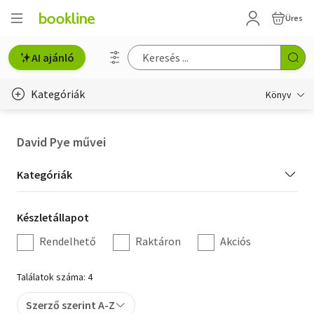
Üres
AI ajánló
Kategóriák
Könyv
Életmód, egészség
David Pye művei
Erotika
Kategória
Kategóriák
Gyermek- és ifjúsági
szűrés
Készletállapot
Készletállapot
Hobbi, szabadidő
szűrés
Rendelhető
Raktáron
Akciós
Irodalom
Találatok száma: 4
Művészet
Szerző szerint A-Z
Szakkönyv