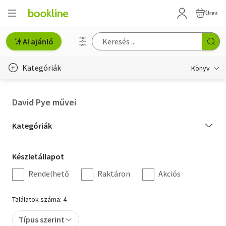
Üres
AI ajánló
Kategóriák
Könyv
Életmód, egészség
David Pye művei
Erotika
Kategória
Kategóriák
Gyermek- és ifjúsági
szűrés
Készletállapot
Készletállapot
Hobbi, szabadidő
szűrés
Rendelhető
Raktáron
Akciós
Irodalom
Találatok száma: 4
Művészet
Típus szerint
Szakkönyv