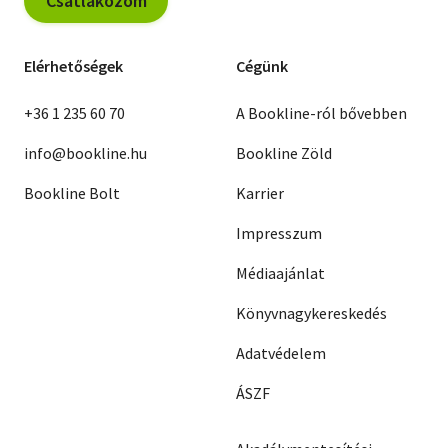
Csatlakozom
Elérhetőségek
Cégünk
+36 1 235 60 70
A Bookline-ról bővebben
info@bookline.hu
Bookline Zöld
Bookline Bolt
Karrier
Impresszum
Médiaajánlat
Könyvnagykereskedés
Adatvédelem
ÁSZF