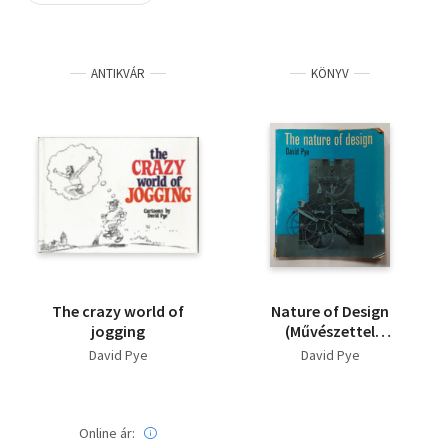
Szótár, nyelvkönyv
ANTIKVÁR
KÖNYV
Tankönyv, segédkönyv
Társadalomtudomány
Természettudomány
Történelem
Vallás
The crazy world of
Nature of Design
jogging
(Művészettel
kapcsolatos kötet,
David Pye
David Pye
angol nyelven)
Online ár: