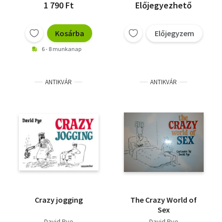
1 790 Ft
Előjegyezhető
Kosárba
Előjegyzem
6 - 8 munkanap
ANTIKVÁR
ANTIKVÁR
Crazy jogging
The Crazy World of
Sex
David Pye
David Pye