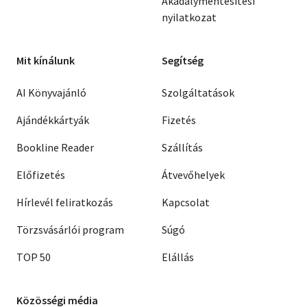
Akadálymentesítési
nyilatkozat
Mit kínálunk
Segítség
AI Könyvajánló
Szolgáltatások
Ajándékkártyák
Fizetés
Bookline Reader
Szállítás
Előfizetés
Átvevőhelyek
Hírlevél feliratkozás
Kapcsolat
Törzsvásárlói program
Súgó
TOP 50
Elállás
Közösségi média