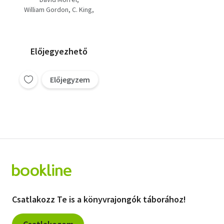
halál túl kevés
William Gordon
C. King
Michael Mansfield
Előjegyezhető
Előjegyzem
Csatlakozz Te is a könyvrajongók táborához!