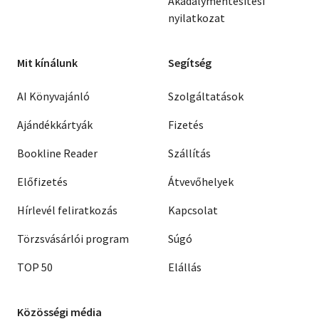
Akadálymentesítési
nyilatkozat
Mit kínálunk
Segítség
AI Könyvajánló
Szolgáltatások
Ajándékkártyák
Fizetés
Bookline Reader
Szállítás
Előfizetés
Átvevőhelyek
Hírlevél feliratkozás
Kapcsolat
Törzsvásárlói program
Súgó
TOP 50
Elállás
Közösségi média