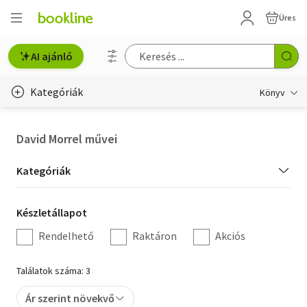
Üres
AI ajánló
Kategóriák
Könyv
Életmód, egészség
David Morrel művei
Erotika
Kategória
Kategóriák
Gyermek- és ifjúsági
szűrés
Készletállapot
Készletállapot
Hobbi, szabadidő
szűrés
Rendelhető
Raktáron
Akciós
Irodalom
Találatok száma: 3
Művészet
Ár szerint növekvő
Szakkönyv