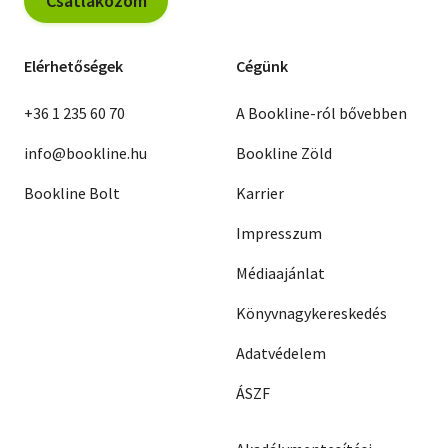
Csatlakozom
Elérhetőségek
Cégünk
+36 1 235 60 70
A Bookline-ról bővebben
info@bookline.hu
Bookline Zöld
Bookline Bolt
Karrier
Impresszum
Médiaajánlat
Könyvnagykereskedés
Adatvédelem
ÁSZF