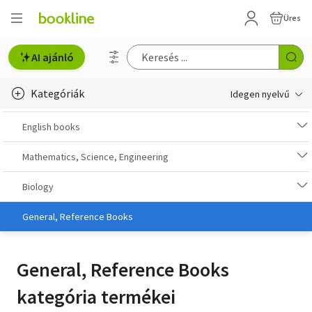
Üres
AI ajánló
Kategóriák
Idegen nyelvű
e-Könyv, audio
English books
e-könyv-olvasók
Mathematics, Science, Engineering
English books
Biology
Deutsche Bücher
General, Reference Books
Libros en español
General, Reference Books
Livres francais
kategória termékei
Olasz könyvek