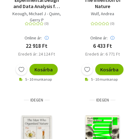
Experimental Design
The Invention of
and Data Analysis for
Nature
Biologists
Keough, Michael J - Quinn,
Wulf, Andrea
Gerry P
Online ár:
Online ár:
22 918 Ft
6 433 Ft
Eredeti ár: 24 124 Ft
Eredeti ár: 6 771 Ft
Kosárba
Kosárba
5 - 10 munkanap
5 - 10 munkanap
IDEGEN
IDEGEN