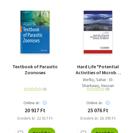
Textbook of Parasitic
Hard Life "Potential
Zoonoses
Activities of Microbes
in Extreme
Wefky, Sahar - El-
Conditions"
Sharkawy, Hassan
Online ár:
Online ár:
20 917 Ft
25 076 Ft
Eredeti ár: 22 017 Ft
Eredeti ár: 26 395 Ft