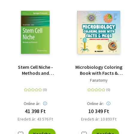
Stem Cell Niche -
Microbiology Coloring
Methods and
Book with Facts &
Protocols
MCQs (Multiple Choice
Fanatomy
Questions) - A Gift for
Medical School
Students, Nurses,
Doctors, Teens &
Online ár:
Online ár:
Adults
41 398 Ft
10 349 Ft
Eredeti ár: 43 576 Ft
Eredeti ár: 10 893 Ft