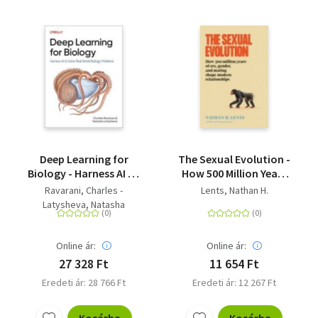
Deep Learning for
The Sexual Evolution -
Biology - Harness AI to
How 500 Million Years
Solve Real-World
of Sex, Gender, and
Ravarani, Charles -
Lents, Nathan H.
Biology Problems
Mating Shape Modern
Latysheva, Natasha
Relationships
Online ár:
Online ár:
27 328 Ft
11 654 Ft
Eredeti ár: 28 766 Ft
Eredeti ár: 12 267 Ft