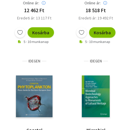
exopolysaccharide
Online ár:
Online ár:
production
12 462 Ft
18 518 Ft
Eredeti ár: 13 117 Ft
Eredeti ár: 19 492 Ft
Kosárba
Kosárba
5 - 10 munkanap
5 - 10 munkanap
IDEGEN
IDEGEN