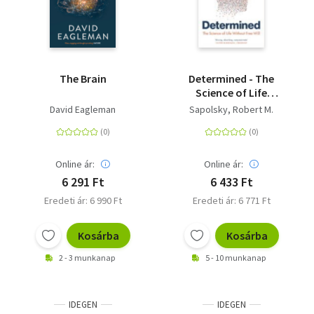
Livre de poche
Olasz zsebkönyvek
Orosz zsebkönyvek
The Brain
Determined - The
Science of Life
Calendar
Without Free Will
David Eagleman
Sapolsky, Robert M.
Kalender
Egyéb idegen nyelvű
Online ár:
Online ár:
6 291 Ft
6 433 Ft
Ajándékutalványok
Eredeti ár: 6 990 Ft
Eredeti ár: 6 771 Ft
Adomány
Kosárba
Kosárba
2 - 3 munkanap
5 - 10 munkanap
IDEGEN
IDEGEN