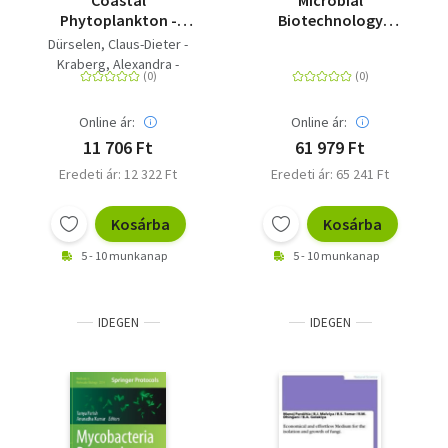
Coastal
Microbial
Phytoplankton -
Biotechnology
Photo Guide for
Approaches to
Dürselen, Claus-Dieter -
Northern European
Monuments of
Kraberg, Alexandra -
Seas
Cultural Heritage
Baumann, Marcus
Online ár:
Online ár:
11 706 Ft
61 979 Ft
Eredeti ár: 12 322 Ft
Eredeti ár: 65 241 Ft
Kosárba
Kosárba
5 - 10 munkanap
5 - 10 munkanap
IDEGEN
IDEGEN