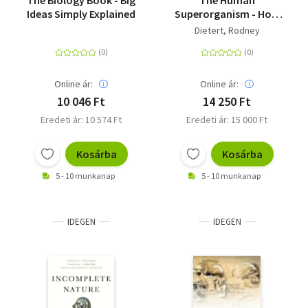
The Biology Book - Big
The Human
Ideas Simply Explained
Superorganism - How
the Microbiome Is
Dietert, Rodney
Revolutionizing the
Pursuit of a Healthy
Life
Online ár:
Online ár:
10 046 Ft
14 250 Ft
Eredeti ár: 10 574 Ft
Eredeti ár: 15 000 Ft
Kosárba
Kosárba
5 - 10 munkanap
5 - 10 munkanap
IDEGEN
IDEGEN