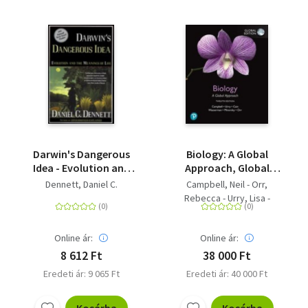
Darwin's Dangerous
Biology: A Global
Idea - Evolution and
Approach, Global
the Meanings of Life
Edition
Dennett, Daniel C.
Campbell, Neil - Orr,
Rebecca - Urry, Lisa -
Minorsky, Peter - Cain,
Michael - Reece, Jane -
Online ár:
Online ár:
Wasserman, Steven
8 612 Ft
38 000 Ft
Eredeti ár: 9 065 Ft
Eredeti ár: 40 000 Ft