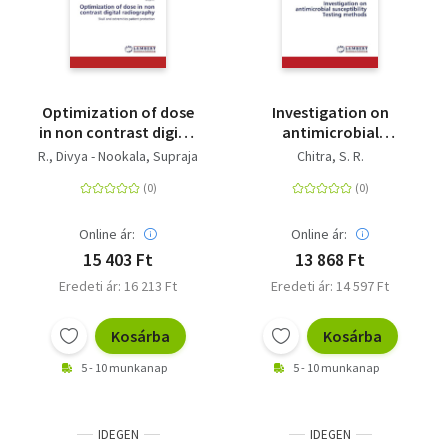
Optimization of dose
Investigation on
in non contrast digital
antimicrobial
radiography - Skull
susceptibility Testing
R., Divya - Nookala, Supraja
Chitra, S. R.
and extremities
methods
patient protection
Online ár:
Online ár:
15 403 Ft
13 868 Ft
Eredeti ár: 16 213 Ft
Eredeti ár: 14 597 Ft
Kosárba
Kosárba
5 - 10 munkanap
5 - 10 munkanap
IDEGEN
IDEGEN