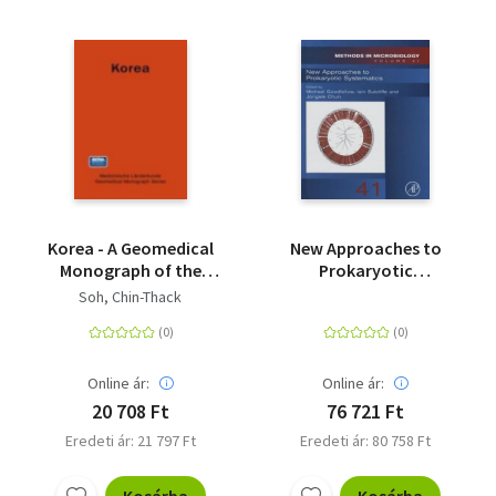
Korea - A Geomedical
New Approaches to
Monograph of the
Prokaryotic
REPUBLIC OF KOREA
Systematics - Volume
Soh, Chin-Thack
41
Online ár:
Online ár:
20 708 Ft
76 721 Ft
Eredeti ár: 21 797 Ft
Eredeti ár: 80 758 Ft