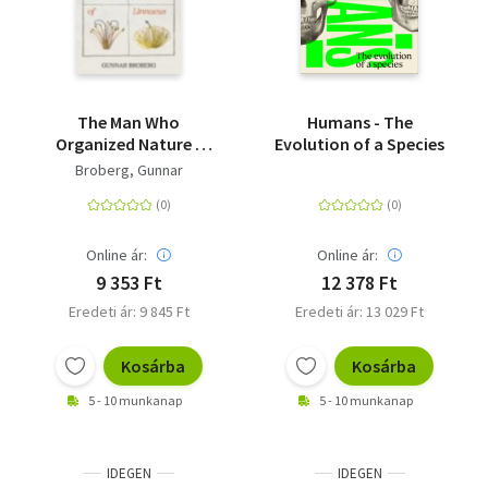
The Man Who
Humans - The
Organized Nature -
Evolution of a Species
The Life of Linnaeus
Broberg, Gunnar
Online ár:
Online ár:
9 353 Ft
12 378 Ft
Eredeti ár: 9 845 Ft
Eredeti ár: 13 029 Ft
Kosárba
Kosárba
5 - 10 munkanap
5 - 10 munkanap
IDEGEN
IDEGEN