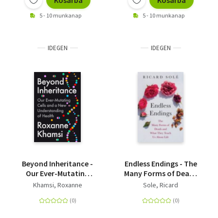
Kosárba
Kosárba
5 - 10 munkanap
5 - 10 munkanap
IDEGEN
IDEGEN
Beyond Inheritance -
Endless Endings - The
Our Ever-Mutating
Many Forms of Death
Cells and a New
and What They Teach
Khamsi, Roxanne
Sole, Ricard
Understanding of
Us about Life
Health