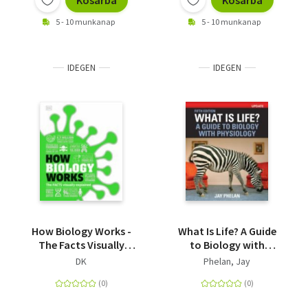
Kosárba
Kosárba
5 - 10 munkanap
5 - 10 munkanap
IDEGEN
IDEGEN
How Biology Works -
What Is Life? A Guide
The Facts Visually
to Biology with
Explained
Physiology, Update
DK
Phelan, Jay