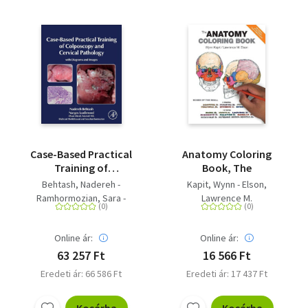
Case-Based Practical
Anatomy Coloring
Training of
Book, The
Colposcopy and
Behtash, Nadereh -
Kapit, Wynn - Elson,
Cervical Pathology -
Ramhormozian, Sara -
Lawrence M.
With Diagrams and
Izadimood, Narges - Nili,
Images
Fatemeh - Shirali, Elham -
Online ár:
Online ár:
Sheikhhasani, Shahrzad
63 257 Ft
16 566 Ft
Eredeti ár: 66 586 Ft
Eredeti ár: 17 437 Ft