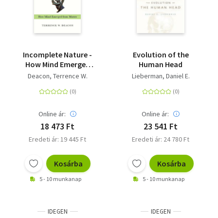
Incomplete Nature -
Evolution of the
How Mind Emerged
Human Head
from Matter
Deacon, Terrence W.
Lieberman, Daniel E.
Online ár:
Online ár:
18 473 Ft
23 541 Ft
Eredeti ár: 19 445 Ft
Eredeti ár: 24 780 Ft
Kosárba
Kosárba
5 - 10 munkanap
5 - 10 munkanap
IDEGEN
IDEGEN