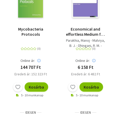
Mycobacteria
Economical and
Protocols
effortless Medium for
the isolation and
Parakhia, Manoj - Malviya,
growth of fungi.
B. J. - Dhingani, R. M. -
Tomar, R. S. - Golakiya, B. A.
Online ár:
Online ár:
144 707 Ft
6 158 Ft
Eredeti ár: 152 323 Ft
Eredeti ár: 6 482 Ft
Kosárba
Kosárba
5 - 10 munkanap
5 - 10 munkanap
IDEGEN
IDEGEN