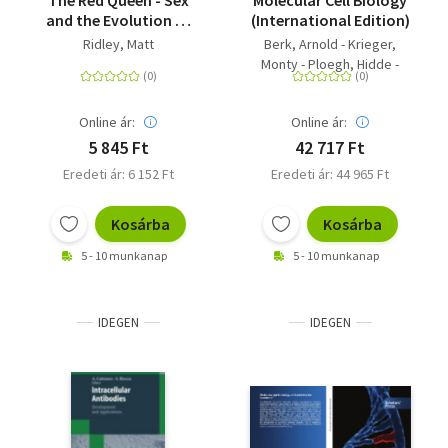
The Red Queen - Sex
Molecular Cell Biology
and the Evolution of
(International Edition)
Human Nature
Ridley, Matt
Berk, Arnold - Krieger,
Monty - Ploegh, Hidde -
Yaffe, Michael - Martin,
Kelsey C. - Kaiser, Chris A. -
Online ár:
Online ár:
Amon, Angelika - Lodish,
Harvey - Bretscher,
5 845 Ft
42 717 Ft
Anthony
Eredeti ár: 6 152 Ft
Eredeti ár: 44 965 Ft
Kosárba
Kosárba
5 - 10 munkanap
5 - 10 munkanap
IDEGEN
IDEGEN