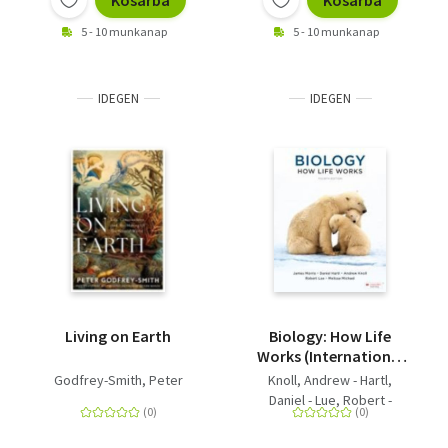
Kosárba
Kosárba
5 - 10 munkanap
5 - 10 munkanap
IDEGEN
IDEGEN
Living on Earth
Biology: How Life
Works (International
Edition)
Godfrey-Smith, Peter
Knoll, Andrew - Hartl,
Daniel - Lue, Robert -
Michael, Melissa - Morris,
James - Berry, Andrew