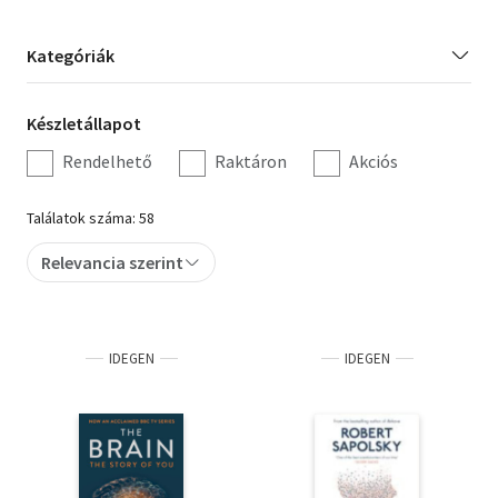
Orosz könyvek
Kategória
Kategóriák
szűrés
Audio books
Készletállapot
Készletállapot
Hörbücher
szűrés
Rendelhető
Raktáron
Akciós
Audiolibros
Találatok száma: 58
Livres audio
Relevancia szerint
Olasz hangoskönyvek
Orosz hangoskönyvek
IDEGEN
IDEGEN
Pocket Books
Taschenbücher
Libros de bolsillo