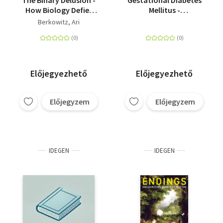
The Binary Delusion -
Gestational Diabetes
How Biology Defies
Mellitus -
the Myth of Two Sexes
Epidemiology, Clinical
Berkowitz, Ari
Practice and Evidence-
Based Guidelines
Előjegyezhető
Előjegyezhető
Előjegyzem
Előjegyzem
IDEGEN
IDEGEN