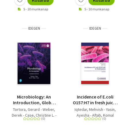
Kosárba
Kosárba
5 - 10 munkanap
5 - 10 munkanap
IDEGEN
IDEGEN
Microbiology: An
Incidence of E.coli
Introduction, Global
O157:H7 in fresh juices
Edition
- Contaminated fresh
Tortora, Gerard - Weber,
Iqtedar, Mehvish - Yasin,
fruit juices
Derek - Case, Christine L. -
Ayesha - Aftab, Komal
consumption Lahore
Tortora, Gerard J. - Bair,
(Pakistan)
Warner B. - Funke, Berdell