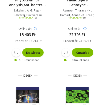
Phytochemical
Phenotype &
analysis,Anti bacterial
Genotype
activity of capsicum
Characterization of
Lakshmi, A. G. Raja -
Aameer, Thuraya - H .
annuum.L
V.cholera - Phenotype
Selvaraj, Puviyarasu
Hamad, Adnan - K. Kreef,
& Genotype of vibrio
Jawad
cholera
Online ár:
Online ár:
15 403 Ft
22 793 Ft
Eredeti ár: 16 213 Ft
Eredeti ár: 23 992 Ft
Kosárba
Kosárba
5 - 10 munkanap
5 - 10 munkanap
IDEGEN
IDEGEN