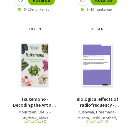
Kosárba
Kosárba
5 - 10 munkanap
5 - 10 munkanap
IDEGEN
IDEGEN
Tsukemono -
Biological effects of
Decoding the Art and
radiofrequency -
Science of Japanese
Influence of sub lethal
Mouritsen, Ole G. -
Kushwah, Preemada -
Pickling
microwave radiation
Styrbæk, Klavs
Mishra, Toshi - Kothari,
on bacterial growth,
Vijay
enzyme activity, and