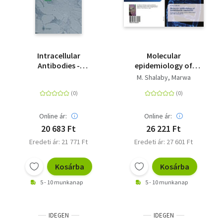
Intracellular
Molecular
Antibodies -
epidemiology of
Development and
Acinetobacter
M. Shalaby, Marwa
Applications
baumannii - An
approach to current
typing methods and
outbreak
Online ár:
Online ár:
investigations
20 683 Ft
26 221 Ft
Eredeti ár: 21 771 Ft
Eredeti ár: 27 601 Ft
Kosárba
Kosárba
5 - 10 munkanap
5 - 10 munkanap
IDEGEN
IDEGEN