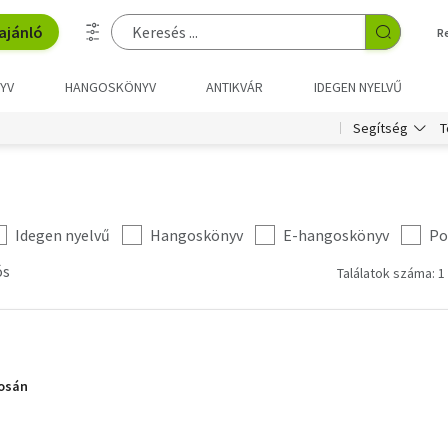
ajánló
R
YV
HANGOSKÖNYV
ANTIKVÁR
IDEGEN NYELVŰ
T
Segítség
Idegen nyelvű
Hangoskönyv
E-hangoskönyv
Po
ós
Találatok száma: 1
osán