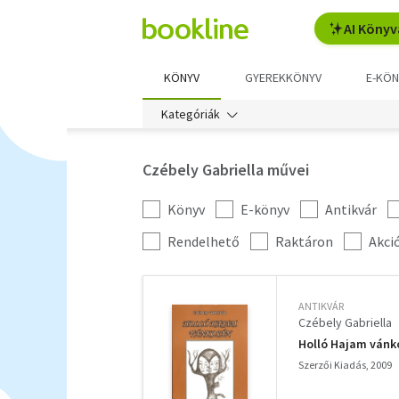
AI Könyv
KÖNYV
GYEREKKÖNYV
E-KÖN
Kategóriák
Czébely Gabriella művei
Könyv
E-könyv
Antikvár
Kategória
szűrés
További
Rendelhető
Raktáron
Akci
szűrők
ANTIKVÁR
Czébely Gabriella
Holló Hajam vánk
Szerzői Kiadás, 2009