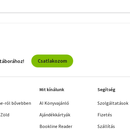
További
szűrők
Csatlakozom
 táborához!
Mit kínálunk
Segítség
ne-ról bővebben
AI Könyvajánló
Szolgáltatások
 Zöld
Ajándékkártyák
Fizetés
Bookline Reader
Szállítás