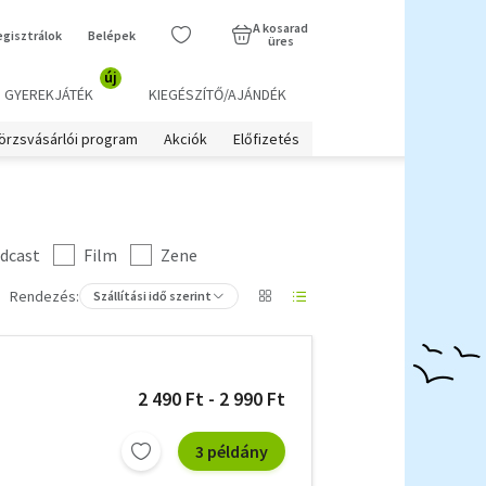
A kosarad
egisztrálok
Belépek
üres
új
GYEREKJÁTÉK
KIEGÉSZÍTŐ/AJÁNDÉK
örzsvásárlói program
Akciók
Előfizetés
dcast
Film
Zene
Rendezés:
Szállítási idő szerint
2 490 Ft - 2 990 Ft
3 példány