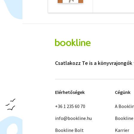
Csatlakozz Te is a könyvrajongók
Elérhetőségek
Cégünk
+36 1 235 60 70
A Bookli
info@bookline.hu
Bookline
Bookline Bolt
Karrier