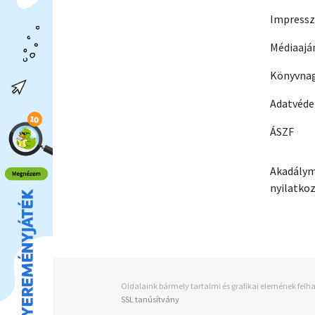
Impress
Médiaajá
Könyvnag
Adatvéd
ÁSZF
Akadálym
nyilatko
Oldalaink bármely tartalmi és grafikai elemének felha
SSL tanúsítvány