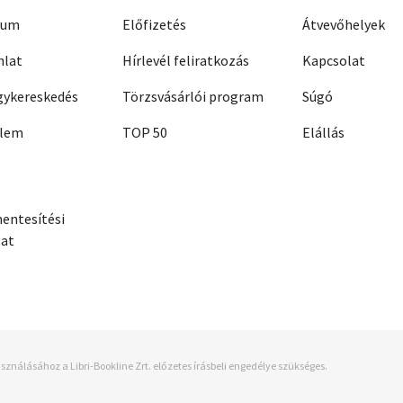
zum
Előfizetés
Átvevőhelyek
nlat
Hírlevél feliratkozás
Kapcsolat
ykereskedés
Törzsvásárlói program
Súgó
elem
TOP 50
Elállás
entesítési
zat
sználásához a Libri-Bookline Zrt. előzetes írásbeli engedélye szükséges.