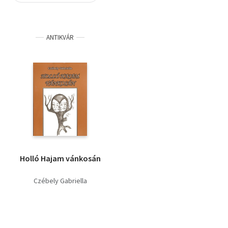
Szótár, nyelvkönyv
ANTIKVÁR
Tankönyv, segédkönyv
Társadalomtudomány
Természettudomány
Történelem
Vallás
Holló Hajam vánkosán
Czébely Gabriella