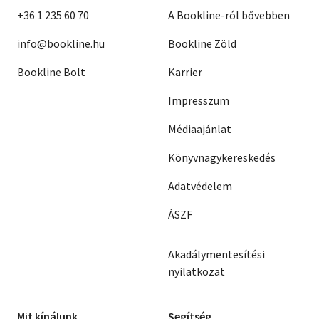
+36 1 235 60 70
A Bookline-ról bővebben
info@bookline.hu
Bookline Zöld
Bookline Bolt
Karrier
Impresszum
Médiaajánlat
Könyvnagykereskedés
Adatvédelem
ÁSZF
Akadálymentesítési
nyilatkozat
Mit kínálunk
Segítség