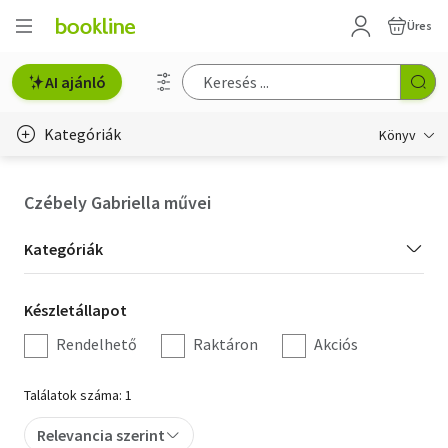
Üres
AI ajánló
Kategóriák
Könyv
Életmód, egészség
Czébely Gabriella művei
Erotika
Kategória
Kategóriák
Gyermek- és ifjúsági
szűrés
Készletállapot
Készletállapot
Hobbi, szabadidő
szűrés
Rendelhető
Raktáron
Akciós
Irodalom
Találatok száma: 1
Művészet
Relevancia szerint
Szakkönyv