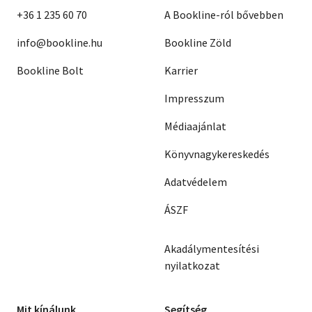
+36 1 235 60 70
A Bookline-ról bővebben
info@bookline.hu
Bookline Zöld
Bookline Bolt
Karrier
Impresszum
Médiaajánlat
Könyvnagykereskedés
Adatvédelem
ÁSZF
Akadálymentesítési
nyilatkozat
Mit kínálunk
Segítség