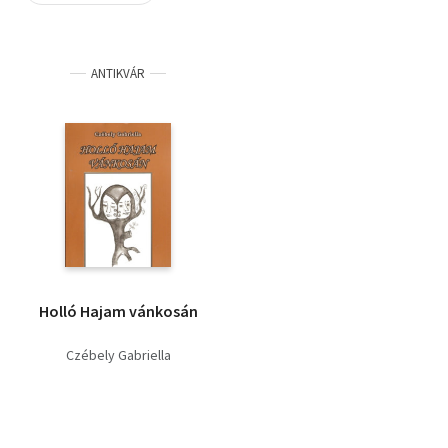
Szótár, nyelvkönyv
ANTIKVÁR
Tankönyv, segédkönyv
Társadalomtudomány
Természettudomány
Történelem
Vallás
Holló Hajam vánkosán
Czébely Gabriella