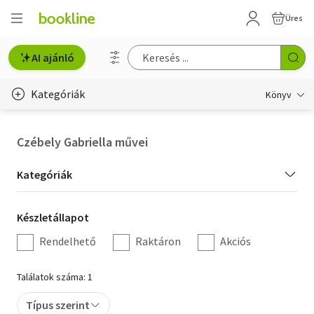
Üres
AI ajánló
Kategóriák
Könyv
Életmód, egészség
Czébely Gabriella művei
Erotika
Kategória
Kategóriák
Gyermek- és ifjúsági
szűrés
Készletállapot
Készletállapot
Hobbi, szabadidő
szűrés
Rendelhető
Raktáron
Akciós
Irodalom
Találatok száma: 1
Művészet
Típus szerint
Szakkönyv