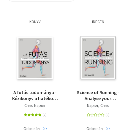
Szótár, nyelvkönyv
KÖNYV
IDEGEN
Tankönyv, segédkönyv
Társadalomtudomány
Természettudomány
Történelem
Vallás
A futás tudománya -
Science of Running -
Kézikönyv a hatékony
Analyse your
és biztonságos
Technique, Prevent
Chris Napier
Napier, Chris
edzésért
Injury, Revolutionize
your Training
Online ár:
Online ár: