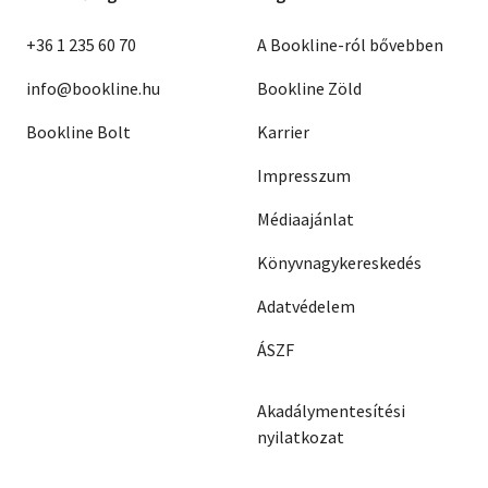
+36 1 235 60 70
A Bookline-ról bővebben
info@bookline.hu
Bookline Zöld
Bookline Bolt
Karrier
Impresszum
Médiaajánlat
Könyvnagykereskedés
Adatvédelem
ÁSZF
Akadálymentesítési
nyilatkozat