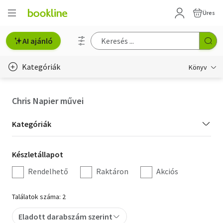
Üres
AI ajánló
Kategóriák
Könyv
Életmód, egészség
Chris Napier művei
Erotika
Kategória
Kategóriák
Gyermek- és ifjúsági
szűrés
Készletállapot
Készletállapot
Hobbi, szabadidő
szűrés
Rendelhető
Raktáron
Akciós
Irodalom
Találatok száma: 2
Művészet
Eladott darabszám szerint
Szakkönyv