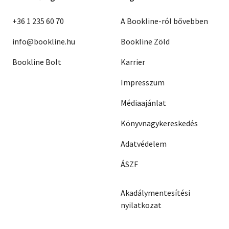
+36 1 235 60 70
A Bookline-ról bővebben
info@bookline.hu
Bookline Zöld
Bookline Bolt
Karrier
Impresszum
Médiaajánlat
Könyvnagykereskedés
Adatvédelem
ÁSZF
Akadálymentesítési
nyilatkozat