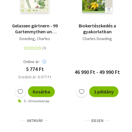
Gelassen gärtnern - 99
Biokertészkedés a
Gartenmythen und
gyakorlatban
was von ihnen zu
Dowding, Charles
Charles Dowding
halten ist
Online ár:
5 774 Ft
46 990 Ft - 49 990 Ft
Eredeti ár: 6 077 Ft
Kosárba
2 példány
5 - 10 munkanap
ANTIKVÁR
IDEGEN