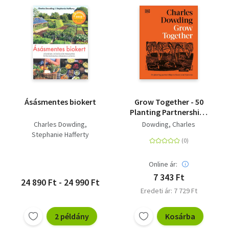
Ásásmentes biokert
Grow Together - 50
Planting Partnerships
to Boost Your
Charles Dowding
Dowding, Charles
Harvests
Stephanie Hafferty
Online ár:
7 343 Ft
24 890 Ft - 24 990 Ft
Eredeti ár: 7 729 Ft
2 példány
Kosárba