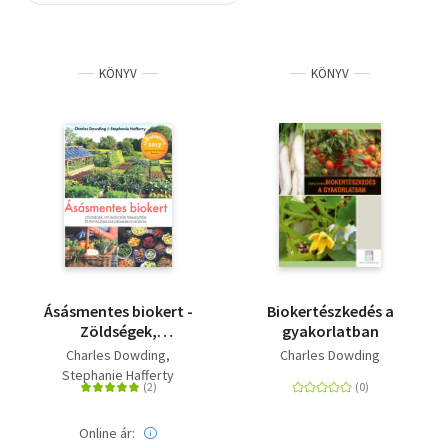
Szótár, nyelvkönyv
KÖNYV
KÖNYV
Tankönyv, segédkönyv
Társadalomtudomány
Természettudomány
Történelem
Vallás
Ásásmentes biokert -
Biokertészkedés a
Zöldségek,
gyakorlatban
gyümölcsök
Charles Dowding
Charles Dowding
termesztése és
Stephanie Hafferty
felhasználása
organikus módon
Online ár: