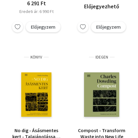
6 291 Ft
Előjegyezhető
Eredeti ár: 6 990 Ft
Előjegyzem
Előjegyzem
KÖNYV
IDEGEN
No dig - Ásásmentes
Compost - Transform
kert - Talajápolással a
Waste into New Life