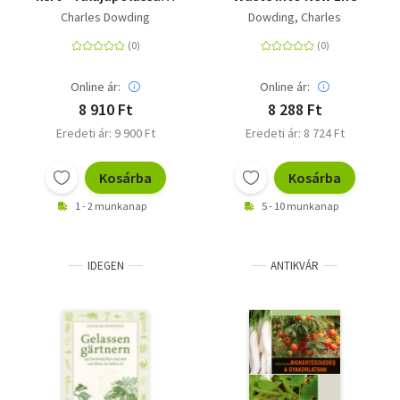
bőséges termésért és a
Charles Dowding
Dowding, Charles
kényelmünkért
Online ár:
Online ár:
8 910 Ft
8 288 Ft
Eredeti ár: 9 900 Ft
Eredeti ár: 8 724 Ft
Kosárba
Kosárba
1 - 2 munkanap
5 - 10 munkanap
IDEGEN
ANTIKVÁR