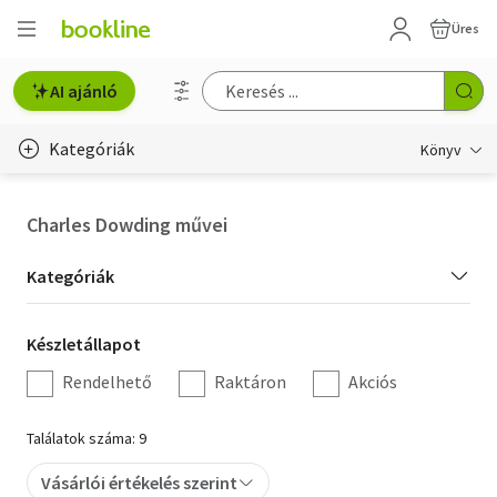
Üres
AI ajánló
Kategóriák
Könyv
Életmód, egészség
Charles Dowding művei
Erotika
Kategória
Kategóriák
Gyermek- és ifjúsági
szűrés
Készletállapot
Készletállapot
Hobbi, szabadidő
szűrés
Rendelhető
Raktáron
Akciós
Irodalom
Találatok száma: 9
Művészet
Vásárlói értékelés szerint
Szakkönyv