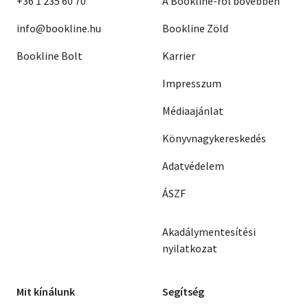
+36 1 235 60 70
A Bookline-ról bővebben
info@bookline.hu
Bookline Zöld
Bookline Bolt
Karrier
Impresszum
Médiaajánlat
Könyvnagykereskedés
Adatvédelem
ÁSZF
Akadálymentesítési
nyilatkozat
Mit kínálunk
Segítség