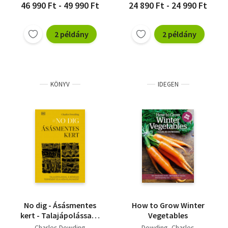
46 990 Ft - 49 990 Ft
24 890 Ft - 24 990 Ft
2 példány
2 példány
KÖNYV
IDEGEN
No dig - Ásásmentes
How to Grow Winter
kert - Talajápolással a
Vegetables
bőséges termésért és a
Charles Dowding
Dowding, Charles