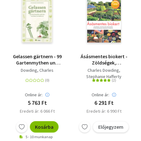
Gelassen gärtnern - 99
Ásásmentes biokert -
Gartenmythen und
Zöldségek,
was von ihnen zu
gyümölcsök
Dowding, Charles
Charles Dowding
halten ist
termesztése és
Stephanie Hafferty
felhasználása
organikus módon
Online ár:
Online ár:
5 763 Ft
6 291 Ft
Eredeti ár: 6 066 Ft
Eredeti ár: 6 990 Ft
Kosárba
Előjegyzem
5 - 10 munkanap