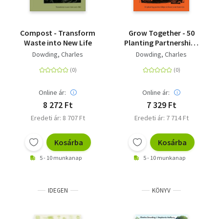
Compost - Transform
Grow Together - 50
Waste into New Life
Planting Partnerships
to Boost Your
Dowding, Charles
Dowding, Charles
Harvests
Online ár:
Online ár:
8 272 Ft
7 329 Ft
Eredeti ár: 8 707 Ft
Eredeti ár: 7 714 Ft
Kosárba
Kosárba
5 - 10 munkanap
5 - 10 munkanap
IDEGEN
KÖNYV