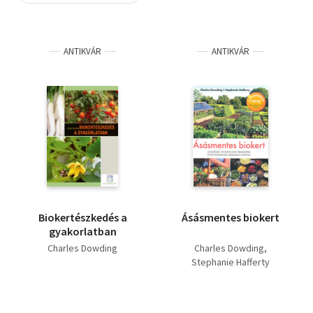
Szótár, nyelvkönyv
ANTIKVÁR
ANTIKVÁR
Tankönyv, segédkönyv
Társadalomtudomány
Természettudomány
Történelem
Vallás
Biokertészkedés a
Ásásmentes biokert
gyakorlatban
Charles Dowding
Charles Dowding
Stephanie Hafferty