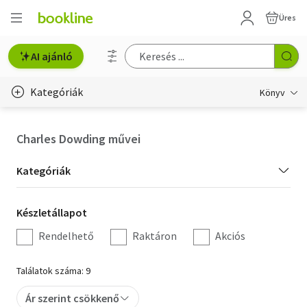
Üres
AI ajánló
Kategóriák
Könyv
Életmód, egészség
Charles Dowding művei
Erotika
Kategória
Kategóriák
Gyermek- és ifjúsági
szűrés
Készletállapot
Készletállapot
Hobbi, szabadidő
szűrés
Rendelhető
Raktáron
Akciós
Irodalom
Találatok száma: 9
Művészet
Ár szerint csökkenő
Szakkönyv